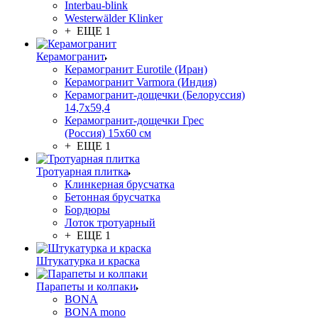
Interbau-blink
Westerwälder Klinker
+ ЕЩЕ 1
Керамогранит
Керамогранит Eurotile (Иран)
Керамогранит Varmora (Индия)
Керамогранит-дощечки (Белоруссия)
14,7x59,4
Керамогранит-дощечки Грес
(Россия) 15х60 см
+ ЕЩЕ 1
Тротуарная плитка
Клинкерная брусчатка
Бетонная брусчатка
Бордюры
Лоток тротуарный
+ ЕЩЕ 1
Штукатурка и краска
Парапеты и колпаки
BONA
BONA mono