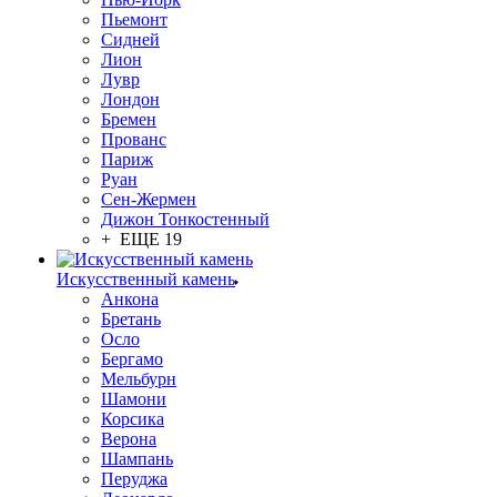
Пьемонт
Сидней
Лион
Лувр
Лондон
Бремен
Прованс
Париж
Руан
Сен-Жермен
Дижон Тонкостенный
+ ЕЩЕ 19
Искусственный камень
Анкона
Бретань
Осло
Бергамо
Мельбурн
Шамони
Корсика
Верона
Шампань
Перуджа