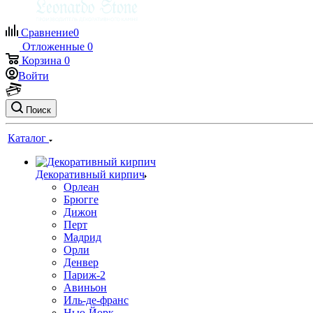
Сравнение
0
Отложенные
0
Корзина
0
Войти
Поиск
Каталог
Декоративный кирпич
Орлеан
Брюгге
Дижон
Перт
Мадрид
Орли
Денвер
Париж-2
Авиньон
Иль-де-франс
Нью-Йорк