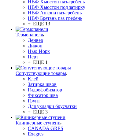
НВФ Хьюстон паз-гребень
НВФ Хьюстон под затирку
НВФ Анкона паз-гребень
НВФ Бретань паз-гребень
+ ЕЩЕ 13
Термопанели
Денвер
Дижон
Нью-Йорк
Перт
+ ЕЩЕ 1
Сопутствующие товары
Клей
Затирка швов
Гидрофобизатор
Фиксатор шва
Грунт
Для укладки брусчатки
+ ЕЩЕ 3
Клинкерные ступени
CAÑADA GRES
Exagres