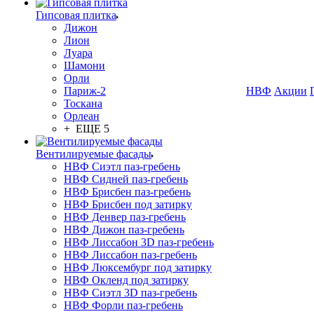
Гипсовая плитка
Дижон
Лион
Луара
Шамони
Орли
Париж-2
НВФ
Акции
Тоскана
Орлеан
+ ЕЩЕ 5
Вентилируемые фасады
НВФ Сиэтл паз-гребень
НВФ Сидней паз-гребень
НВФ Брисбен паз-гребень
НВФ Брисбен под затирку
НВФ Денвер паз-гребень
НВФ Дижон паз-гребень
НВФ Лиссабон 3D паз-гребень
НВФ Лиссабон паз-гребень
НВФ Люксембург под затирку
НВФ Окленд под затирку
НВФ Сиэтл 3D паз-гребень
НВФ Форли паз-гребень