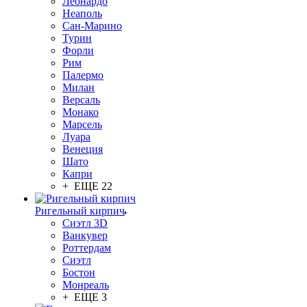
Леонардо
Неаполь
Сан-Марино
Турин
Форли
Рим
Палермо
Милан
Версаль
Монако
Марсель
Луара
Венеция
Шато
Капри
+ ЕЩЕ 22
Ригельный кирпич
Сиэтл 3D
Ванкувер
Роттердам
Сиэтл
Бостон
Монреаль
+ ЕЩЕ 3