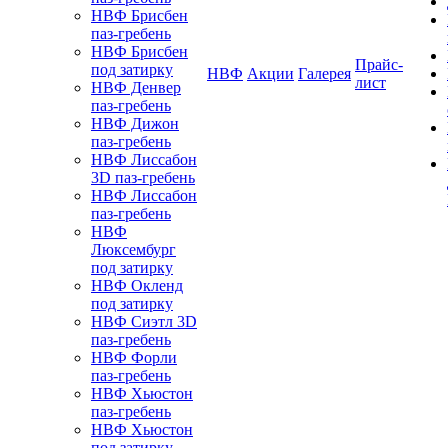
НВФ Брисбен
паз-гребень
НВФ Брисбен
Прайс-
под затирку
НВФ
Акции
Галерея
лист
НВФ Денвер
паз-гребень
НВФ Дижон
паз-гребень
НВФ Лиссабон
3D паз-гребень
НВФ Лиссабон
паз-гребень
НВФ
Люксембург
под затирку
НВФ Окленд
под затирку
НВФ Сиэтл 3D
паз-гребень
НВФ Форли
паз-гребень
НВФ Хьюстон
паз-гребень
НВФ Хьюстон
под затирку