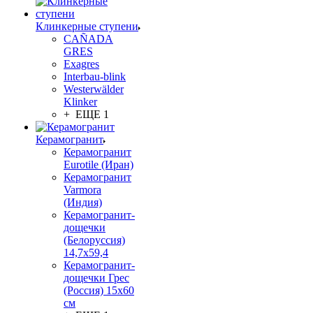
Клинкерные ступени
CAÑADA
GRES
Exagres
Interbau-blink
Westerwälder
Klinker
+ ЕЩЕ 1
Керамогранит
Керамогранит
Eurotile (Иран)
Керамогранит
Varmora
(Индия)
Керамогранит-
дощечки
(Белоруссия)
14,7x59,4
Керамогранит-
дощечки Грес
(Россия) 15х60
см