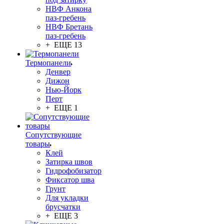
НВФ Анкона
паз-гребень
НВФ Бретань
паз-гребень
+ ЕЩЕ 13
Термопанели
Денвер
Дижон
Нью-Йорк
Перт
+ ЕЩЕ 1
Сопутствующие
товары
Клей
Затирка швов
Гидрофобизатор
Фиксатор шва
Грунт
Для укладки
брусчатки
+ ЕЩЕ 3