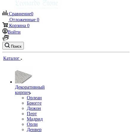
Сравнение
0
Отложенные
0
Корзина
0
Войти
Поиск
Каталог
Декоративный
кирпич
Орлеан
Брюгге
Дижон
Перт
Мадрид
Орли
Денвер