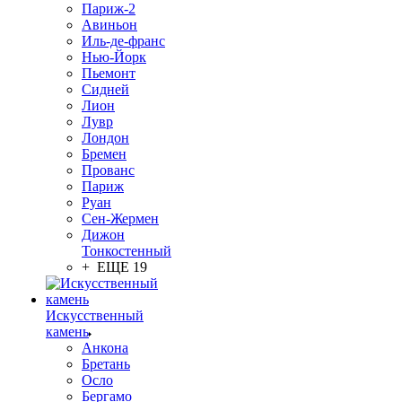
Париж-2
Авиньон
Иль-де-франс
Нью-Йорк
Пьемонт
Сидней
Лион
Лувр
Лондон
Бремен
Прованс
Париж
Руан
Сен-Жермен
Дижон
Тонкостенный
+ ЕЩЕ 19
Искусственный
камень
Анкона
Бретань
Осло
Бергамо