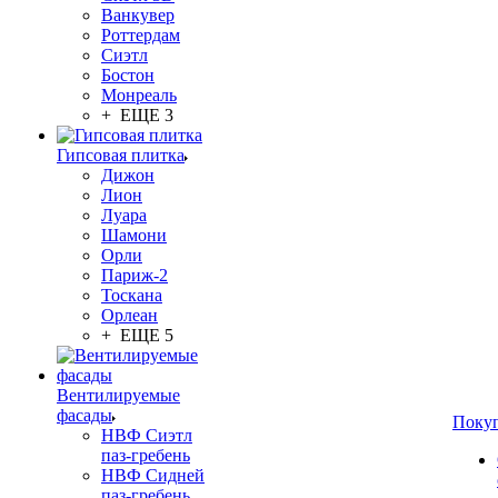
Ванкувер
Роттердам
Сиэтл
Бостон
Монреаль
+ ЕЩЕ 3
Гипсовая плитка
Дижон
Лион
Луара
Шамони
Орли
Париж-2
Тоскана
Орлеан
+ ЕЩЕ 5
Вентилируемые
фасады
Поку
НВФ Сиэтл
паз-гребень
НВФ Сидней
паз-гребень