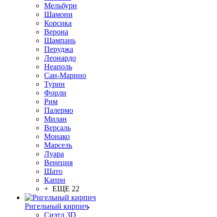
Мельбурн
Шамони
Корсика
Верона
Шампань
Перуджа
Леонардо
Неаполь
Сан-Марино
Турин
Форли
Рим
Палермо
Милан
Версаль
Монако
Марсель
Луара
Венеция
Шато
Капри
+ ЕЩЕ 22
Ригельный кирпич
Сиэтл 3D