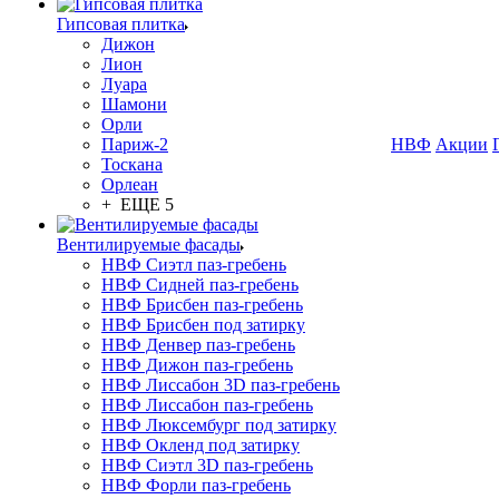
Гипсовая плитка
Дижон
Лион
Луара
Шамони
Орли
Париж-2
НВФ
Акции
Тоскана
Орлеан
+ ЕЩЕ 5
Вентилируемые фасады
НВФ Сиэтл паз-гребень
НВФ Сидней паз-гребень
НВФ Брисбен паз-гребень
НВФ Брисбен под затирку
НВФ Денвер паз-гребень
НВФ Дижон паз-гребень
НВФ Лиссабон 3D паз-гребень
НВФ Лиссабон паз-гребень
НВФ Люксембург под затирку
НВФ Окленд под затирку
НВФ Сиэтл 3D паз-гребень
НВФ Форли паз-гребень