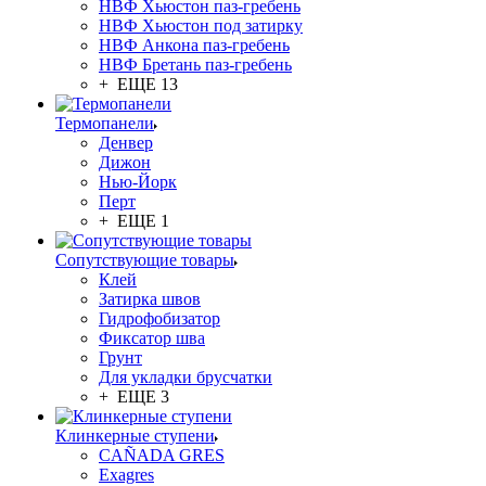
НВФ Хьюстон паз-гребень
НВФ Хьюстон под затирку
НВФ Анкона паз-гребень
НВФ Бретань паз-гребень
+ ЕЩЕ 13
Термопанели
Денвер
Дижон
Нью-Йорк
Перт
+ ЕЩЕ 1
Сопутствующие товары
Клей
Затирка швов
Гидрофобизатор
Фиксатор шва
Грунт
Для укладки брусчатки
+ ЕЩЕ 3
Клинкерные ступени
CAÑADA GRES
Exagres