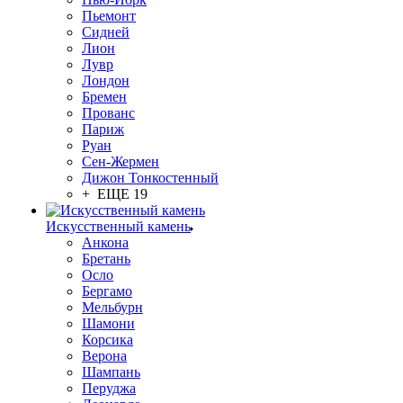
Пьемонт
Сидней
Лион
Лувр
Лондон
Бремен
Прованс
Париж
Руан
Сен-Жермен
Дижон Тонкостенный
+ ЕЩЕ 19
Искусственный камень
Анкона
Бретань
Осло
Бергамо
Мельбурн
Шамони
Корсика
Верона
Шампань
Перуджа