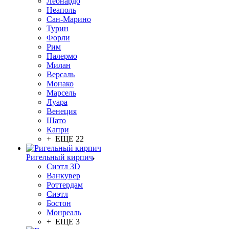
Леонардо
Неаполь
Сан-Марино
Турин
Форли
Рим
Палермо
Милан
Версаль
Монако
Марсель
Луара
Венеция
Шато
Капри
+ ЕЩЕ 22
Ригельный кирпич
Сиэтл 3D
Ванкувер
Роттердам
Сиэтл
Бостон
Монреаль
+ ЕЩЕ 3