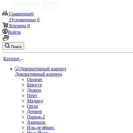
Сравнение
0
Отложенные
0
Корзина
0
Войти
Поиск
Каталог
Декоративный кирпич
Орлеан
Брюгге
Дижон
Перт
Мадрид
Орли
Денвер
Париж-2
Авиньон
Иль-де-франс
Нью-Йорк