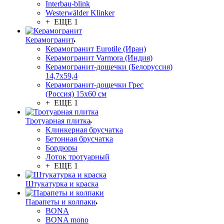
Interbau-blink
Westerwälder Klinker
+ ЕЩЕ 1
Керамогранит
Керамогранит Eurotile (Иран)
Керамогранит Varmora (Индия)
Керамогранит-дощечки (Белоруссия)
14,7x59,4
Керамогранит-дощечки Грес
(Россия) 15х60 см
+ ЕЩЕ 1
Тротуарная плитка
Клинкерная брусчатка
Бетонная брусчатка
Бордюры
Лоток тротуарный
+ ЕЩЕ 1
Штукатурка и краска
Парапеты и колпаки
BONA
BONA mono