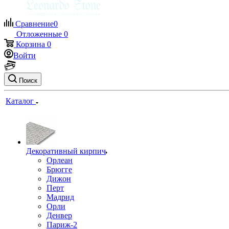
Сравнение
0
Отложенные
0
Корзина
0
Войти
Поиск
Каталог
Декоративный кирпич
Орлеан
Брюгге
Дижон
Перт
Мадрид
Орли
Денвер
Париж-2