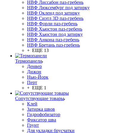
НВФ Лиссабон паз-гребень
НВФ Люксембург под затирку
НВФ Окленд под затирку
НВФ Сиэтл 3D паз-гребень
НВФ Форли паз-гребень
НВФ Хьюстон паз-гребень
НВФ Хьюстон под затирку
НВФ Анкона паз-гребень
НВФ Бретань паз-гребень
+ ЕЩЕ 13
Термопанели
Денвер
Дижон
Нью-Йорк
Перт
+ ЕЩЕ 1
Сопутствующие товары
Клей
Затирка швов
Гидрофобизатор
Фиксатор шва
Грунт
Для укладки брусчатки