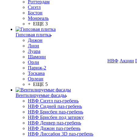
Роттердам
Сиэтл
Бостон
Монреаль
+ ЕЩЕ 3
Гипсовая плитка
Дижон
Лион
Луара
Шамони
НВФ
Акции
Орли
Париж-2
Тоскана
Орлеан
+ ЕЩЕ 5
Вентилируемые фасады
НВФ Сиэтл паз-гребень
НВФ Сидней паз-гребень
НВФ Брисбен паз-гребень
НВФ Брисбен под затирку
НВФ Денвер паз-гребень
НВФ Дижон паз-гребень
НВФ Лиссабон 3D паз-гребень