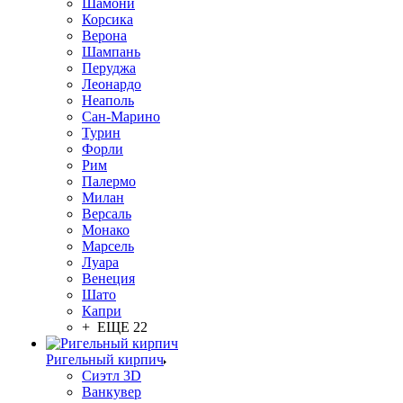
Шамони
Корсика
Верона
Шампань
Перуджа
Леонардо
Неаполь
Сан-Марино
Турин
Форли
Рим
Палермо
Милан
Версаль
Монако
Марсель
Луара
Венеция
Шато
Капри
+ ЕЩЕ 22
Ригельный кирпич
Сиэтл 3D
Ванкувер