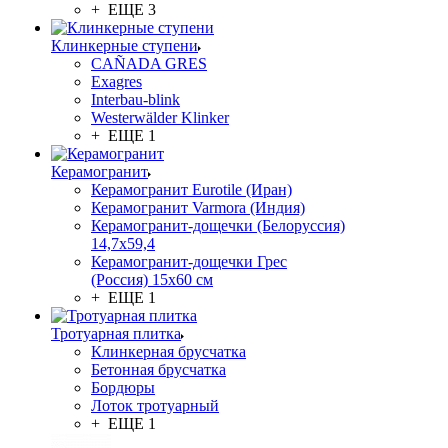
+ ЕЩЕ 3
Клинкерные ступени
CAÑADA GRES
Exagres
Interbau-blink
Westerwälder Klinker
+ ЕЩЕ 1
Керамогранит
Керамогранит Eurotile (Иран)
Керамогранит Varmora (Индия)
Керамогранит-дощечки (Белоруссия)
14,7x59,4
Керамогранит-дощечки Грес
(Россия) 15х60 см
+ ЕЩЕ 1
Тротуарная плитка
Клинкерная брусчатка
Бетонная брусчатка
Бордюры
Лоток тротуарный
+ ЕЩЕ 1