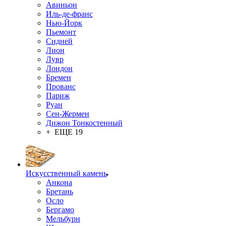
Авиньон
Иль-де-франс
Нью-Йорк
Пьемонт
Сидней
Лион
Лувр
Лондон
Бремен
Прованс
Париж
Руан
Сен-Жермен
Дижон Тонкостенный
+ ЕЩЕ 19
Искусственный камень
Анкона
Бретань
Осло
Бергамо
Мельбурн