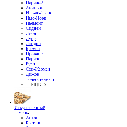
Париж-2
Авиньон
Иль-де-франс
Нью-Йорк
Пьемонт
Сидней
Лион
Лувр
Лондон
Бремен
Прованс
Париж
Руан
Сен-Жермен
Дижон
Тонкостенный
+ ЕЩЕ 19
Искусственный
камень
Анкона
Бретань