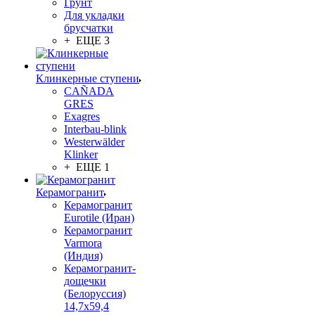
Грунт
Для укладки
брусчатки
+ ЕЩЕ 3
Клинкерные ступени
CAÑADA
GRES
Exagres
Interbau-blink
Westerwälder
Klinker
+ ЕЩЕ 1
Керамогранит
Керамогранит
Eurotile (Иран)
Керамогранит
Varmora
(Индия)
Керамогранит-
дощечки
(Белоруссия)
14,7x59,4