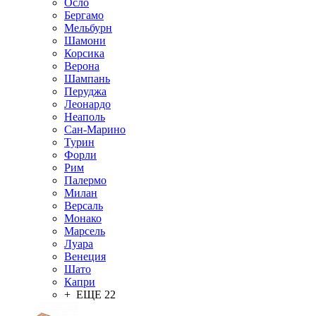
Осло
Бергамо
Мельбурн
Шамони
Корсика
Верона
Шампань
Перуджа
Леонардо
Неаполь
Сан-Марино
Турин
Форли
Рим
Палермо
Милан
Версаль
Монако
Марсель
Луара
Венеция
Шато
Капри
+ ЕЩЕ 22