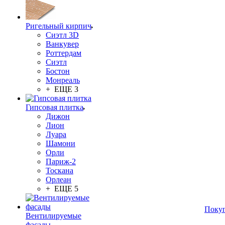
Ригельный кирпич
Сиэтл 3D
Ванкувер
Роттердам
Сиэтл
Бостон
Монреаль
+ ЕЩЕ 3
Гипсовая плитка
Дижон
Лион
Луара
Шамони
Орли
Париж-2
Тоскана
Орлеан
+ ЕЩЕ 5
Поку
Вентилируемые
фасады