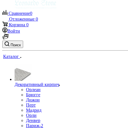
Сравнение
0
Отложенные
0
Корзина
0
Войти
Поиск
Каталог
Декоративный кирпич
Орлеан
Брюгге
Дижон
Перт
Мадрид
Орли
Денвер
Париж-2