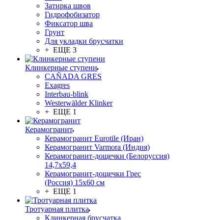
Затирка швов
Гидрофобизатор
Фиксатор шва
Грунт
Для укладки брусчатки
+ ЕЩЕ 3
Клинкерные ступени
CAÑADA GRES
Exagres
Interbau-blink
Westerwälder Klinker
+ ЕЩЕ 1
Керамогранит
Керамогранит Eurotile (Иран)
Керамогранит Varmora (Индия)
Керамогранит-дощечки (Белоруссия)
14,7x59,4
Керамогранит-дощечки Грес
(Россия) 15х60 см
+ ЕЩЕ 1
Тротуарная плитка
Клинкерная брусчатка