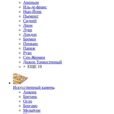
Авиньон
Иль-де-франс
Нью-Йорк
Пьемонт
Сидней
Лион
Лувр
Лондон
Бремен
Прованс
Париж
Руан
Сен-Жермен
Дижон Тонкостенный
+ ЕЩЕ 19
Искусственный камень
Анкона
Бретань
Осло
Бергамо
Мельбурн