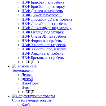
НВФ Брисбен паз-гребень
НВФ Брисбен под затирку
НВФ Денвер паз-гребень
НВФ Дижон паз-гребень
НВФ Лиссабон 3D паз-гребень
НВФ Лиссабон паз-гребень
НВФ Люксембург под затирку
НВФ Окленд под затирку
НВФ Сиэтл 3D паз-гребень
НВФ Форли паз-гребень
НВФ Хьюстон паз-гребень
НВФ Хьюстон под затирку
НВФ Анкона паз-гребень
НВФ Бретань паз-гребень
+ ЕЩЕ 13
Термопанели
Денвер
Дижон
Нью-Йорк
Перт
+ ЕЩЕ 1
Сопутствующие товары
Клей