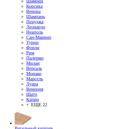
Шамони
Корсика
Верона
Шампань
Перуджа
Леонардо
Неаполь
Сан-Марино
Турин
Форли
Рим
Палермо
Милан
Версаль
Монако
Марсель
Луара
Венеция
Шато
Капри
+ ЕЩЕ 22
Ригельный кирпич