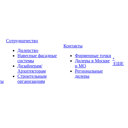
Сотрудничество
Контакты
Дилерство
Навесные фасадные
Фирменные точки
+
системы
Дилеры в Москве
ЕЩЕ
Дизайнерам/
и МО
Архитекторам
Региональные
Строительным
дилеры
ты
организациям