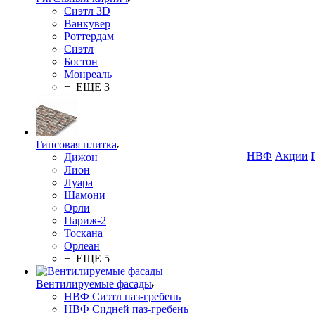
Сиэтл 3D
Ванкувер
Роттердам
Сиэтл
Бостон
Монреаль
+ ЕЩЕ 3
Гипсовая плитка
НВФ
Акции
Дижон
Лион
Луара
Шамони
Орли
Париж-2
Тоскана
Орлеан
+ ЕЩЕ 5
Вентилируемые фасады
НВФ Сиэтл паз-гребень
НВФ Сидней паз-гребень