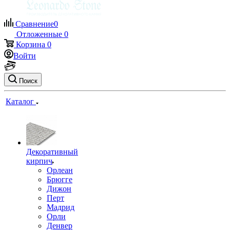
Сравнение
0
Отложенные
0
Корзина
0
Войти
Поиск
Каталог
Декоративный
кирпич
Орлеан
Брюгге
Дижон
Перт
Мадрид
Орли
Денвер