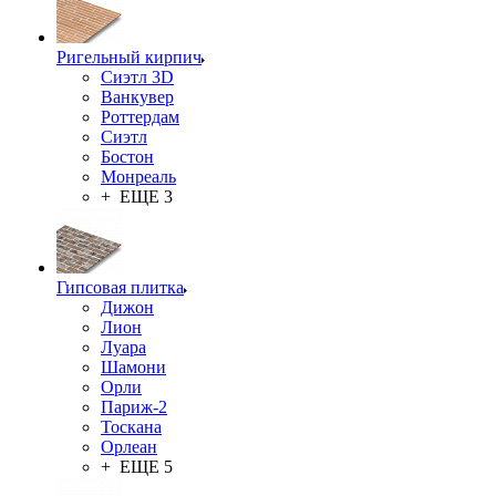
Ригельный кирпич
Сиэтл 3D
Ванкувер
Роттердам
Сиэтл
Бостон
Монреаль
+ ЕЩЕ 3
Гипсовая плитка
Дижон
Лион
Луара
Шамони
Орли
Париж-2
Тоскана
Орлеан
+ ЕЩЕ 5