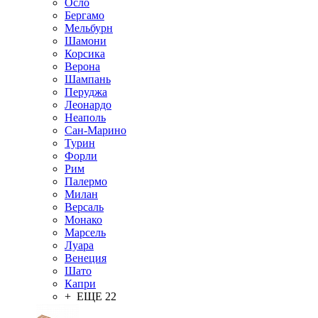
Осло
Бергамо
Мельбурн
Шамони
Корсика
Верона
Шампань
Перуджа
Леонардо
Неаполь
Сан-Марино
Турин
Форли
Рим
Палермо
Милан
Версаль
Монако
Марсель
Луара
Венеция
Шато
Капри
+ ЕЩЕ 22