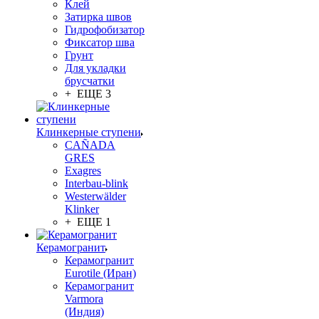
Клей
Затирка швов
Гидрофобизатор
Фиксатор шва
Грунт
Для укладки
брусчатки
+ ЕЩЕ 3
Клинкерные ступени
CAÑADA
GRES
Exagres
Interbau-blink
Westerwälder
Klinker
+ ЕЩЕ 1
Керамогранит
Керамогранит
Eurotile (Иран)
Керамогранит
Varmora
(Индия)