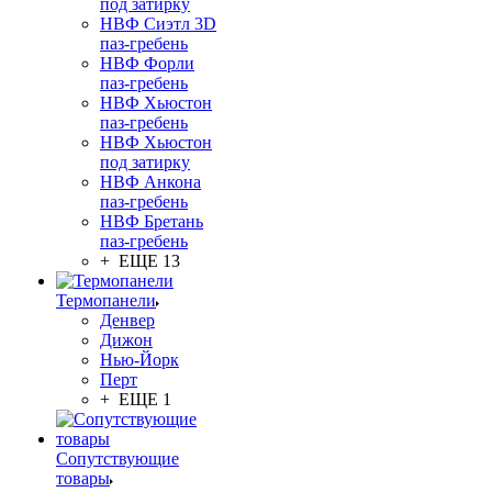
под затирку
НВФ Сиэтл 3D
паз-гребень
НВФ Форли
паз-гребень
НВФ Хьюстон
паз-гребень
НВФ Хьюстон
под затирку
НВФ Анкона
паз-гребень
НВФ Бретань
паз-гребень
+ ЕЩЕ 13
Термопанели
Денвер
Дижон
Нью-Йорк
Перт
+ ЕЩЕ 1
Сопутствующие
товары