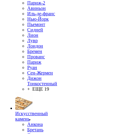
Париж-2
Авиньон
Иль-де-франс
Нью-Йорк
Пьемонт
Сидней
Лион
Лувр
Лондон
Бремен
Прованс
Париж
Руан
Сен-Жермен
Дижон
Тонкостенный
+ ЕЩЕ 19
Искусственный
камень
Анкона
Бретань