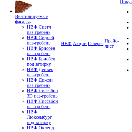
Поку
Вентилируемые
фасады
НВФ Сиэтл
паз-гребень
НВФ Сидней
Прайс-
паз-гребень
НВФ
Акции
Галерея
лист
НВФ Брисбен
паз-гребень
НВФ Брисбен
под затирку
НВФ Денвер
паз-гребень
НВФ Дижон
паз-гребень
НВФ Лиссабон
3D паз-гребень
НВФ Лиссабон
паз-гребень
НВФ
Люксембург
под затирку
НВФ Окленд