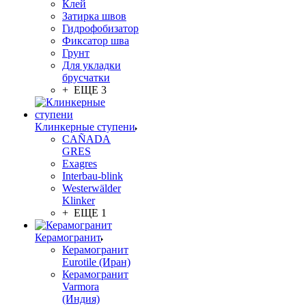
Клей
Затирка швов
Гидрофобизатор
Фиксатор шва
Грунт
Для укладки
брусчатки
+ ЕЩЕ 3
Клинкерные ступени
CAÑADA
GRES
Exagres
Interbau-blink
Westerwälder
Klinker
+ ЕЩЕ 1
Керамогранит
Керамогранит
Eurotile (Иран)
Керамогранит
Varmora
(Индия)