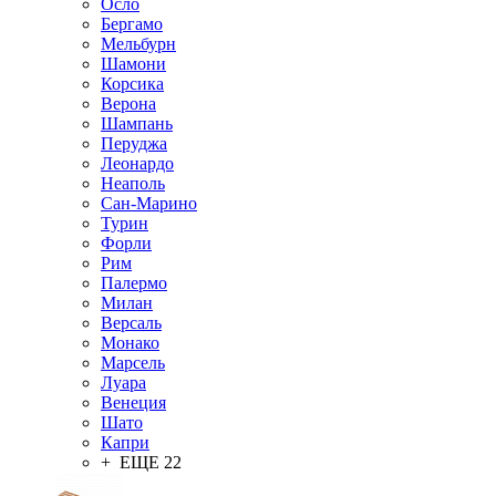
Осло
Бергамо
Мельбурн
Шамони
Корсика
Верона
Шампань
Перуджа
Леонардо
Неаполь
Сан-Марино
Турин
Форли
Рим
Палермо
Милан
Версаль
Монако
Марсель
Луара
Венеция
Шато
Капри
+ ЕЩЕ 22