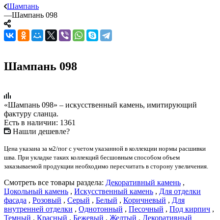
Шампань
—
Шампань 098
Шампань 098
«Шампань 098» – искусственный камень, имитирующий
фактуру сланца.
Есть в наличии: 1361
Нашли дешевле?
Цена указана за м2/пог с учетом указанной в коллекции нормы расшивки
шва. При укладке таких коллекций бесшовным способом объем
заказываемой продукции необходимо пересчитать в сторону увеличения.
Смотреть все товары раздела:
Декоративный камень
,
Цокольный камень
,
Искусственный камень
,
Для отделки
фасада
,
Розовый
,
Серый
,
Белый
,
Коричневый
,
Для
внутренней отделки
,
Однотонный
,
Песочный
,
Под кирпич
,
Темный
,
Красный
,
Бежевый
,
Желтый
,
Декоративный