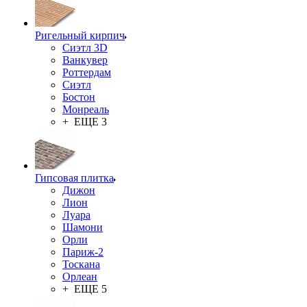
Ригельный кирпич
Сиэтл 3D
Ванкувер
Роттердам
Сиэтл
Бостон
Монреаль
+ ЕЩЕ 3
Гипсовая плитка
Дижон
Лион
Луара
Шамони
Орли
Париж-2
Тоскана
Орлеан
+ ЕЩЕ 5