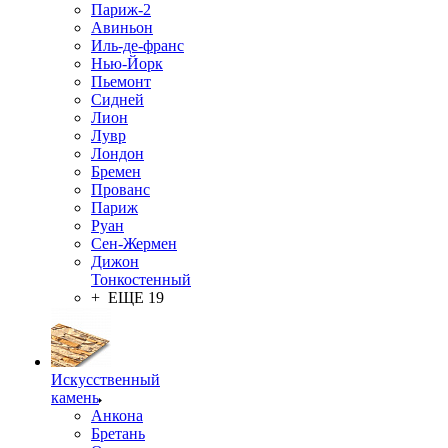
Париж-2
Авиньон
Иль-де-франс
Нью-Йорк
Пьемонт
Сидней
Лион
Лувр
Лондон
Бремен
Прованс
Париж
Руан
Сен-Жермен
Дижон
Тонкостенный
+ ЕЩЕ 19
Искусственный
камень
Анкона
Бретань