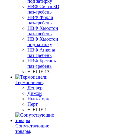
под затирку
НВФ Сиэтл 3D
паз-гребень
НВФ Форли
паз-гребень
НВФ Хьюстон
паз-гребень
НВФ Хьюстон
под затирку
НВФ Анкона
паз-гребень
НВФ Бретань
паз-гребень
+ ЕЩЕ 13
Термопанели
Денвер
Дижон
Нью-Йорк
Перт
+ ЕЩЕ 1
Сопутствующие
товары