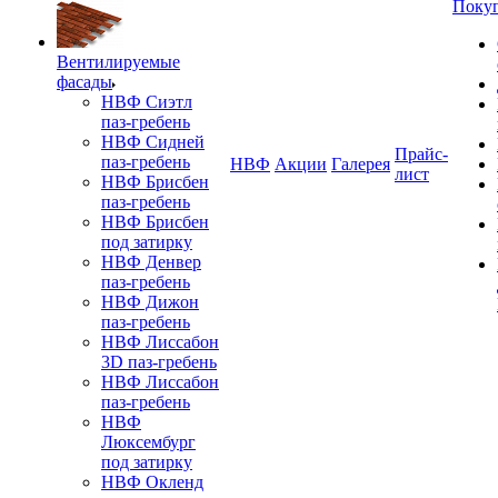
Поку
Вентилируемые
фасады
НВФ Сиэтл
паз-гребень
НВФ Сидней
Прайс-
паз-гребень
НВФ
Акции
Галерея
лист
НВФ Брисбен
паз-гребень
НВФ Брисбен
под затирку
НВФ Денвер
паз-гребень
НВФ Дижон
паз-гребень
НВФ Лиссабон
3D паз-гребень
НВФ Лиссабон
паз-гребень
НВФ
Люксембург
под затирку
НВФ Окленд