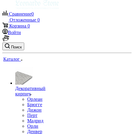
Сравнение
0
Отложенные
0
Корзина
0
Войти
Поиск
Каталог
Декоративный
кирпич
Орлеан
Брюгге
Дижон
Перт
Мадрид
Орли
Денвер