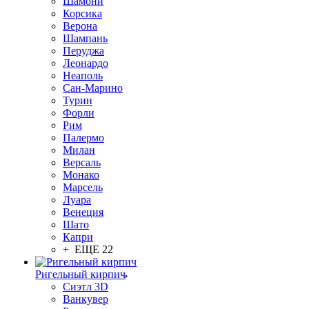
Шамони
Корсика
Верона
Шампань
Перуджа
Леонардо
Неаполь
Сан-Марино
Турин
Форли
Рим
Палермо
Милан
Версаль
Монако
Марсель
Луара
Венеция
Шато
Капри
+ ЕЩЕ 22
Ригельный кирпич
Сиэтл 3D
Ванкувер