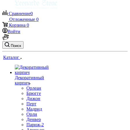
Сравнение
0
Отложенные
0
Корзина
0
Войти
Поиск
Каталог
Декоративный
кирпич
Орлеан
Брюгге
Дижон
Перт
Мадрид
Орли
Денвер
Париж-2
Авиньон