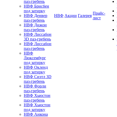
паз-гребень
НВФ Брисбен
под затирку
Прайс-
НВФ Денвер
НВФ
Акции
Галерея
лист
паз-гребень
НВФ Дижон
паз-гребень
НВФ Лиссабон
3D паз-гребень
НВФ Лиссабон
паз-гребень
НВФ
Люксембург
под затирку
НВФ Окленд
под затирку
НВФ Сиэтл 3D
паз-гребень
НВФ Форли
паз-гребень
НВФ Хьюстон
паз-гребень
НВФ Хьюстон
под затирку
НВФ Анкона