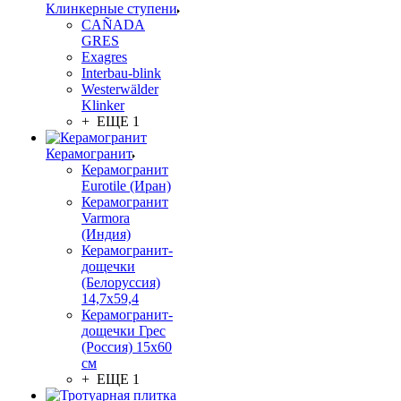
Клинкерные ступени
CAÑADA
GRES
Exagres
Interbau-blink
Westerwälder
Klinker
+ ЕЩЕ 1
Керамогранит
Керамогранит
Eurotile (Иран)
Керамогранит
Varmora
(Индия)
Керамогранит-
дощечки
(Белоруссия)
14,7x59,4
Керамогранит-
дощечки Грес
(Россия) 15х60
см
+ ЕЩЕ 1