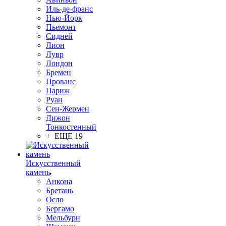
Иль-де-франс
Нью-Йорк
Пьемонт
Сидней
Лион
Лувр
Лондон
Бремен
Прованс
Париж
Руан
Сен-Жермен
Дижон
Тонкостенный
+ ЕЩЕ 19
Искусственный
камень
Анкона
Бретань
Осло
Бергамо
Мельбурн