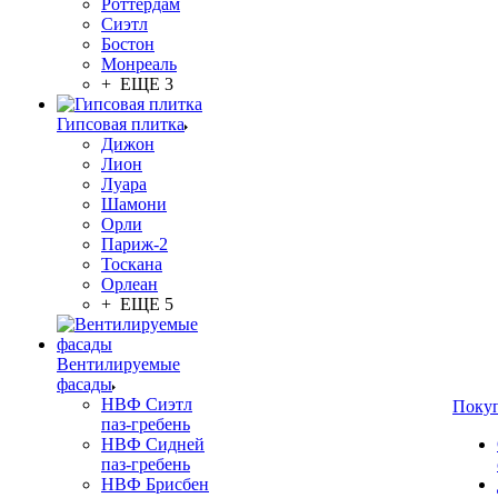
Роттердам
Сиэтл
Бостон
Монреаль
+ ЕЩЕ 3
Гипсовая плитка
Дижон
Лион
Луара
Шамони
Орли
Париж-2
Тоскана
Орлеан
+ ЕЩЕ 5
Вентилируемые
фасады
НВФ Сиэтл
Поку
паз-гребень
НВФ Сидней
паз-гребень
НВФ Брисбен