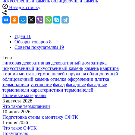
искусственный камень
облицовочный камень
Назад к списку
Идеи
16
Обзоры товаров
8
Советы покупателям
19
Теги
гипсовая
декоративная
декоративный
дом
затирка
искусственный
искусственный камень
камень
квартира
кирпич
монтаж термопанелей
наружная
облицовочный
облицовочный камень
отделка
оформлении
плитка
термопанели
утепление
фасад
фасадные
фасадные
термопанели
характеристики термопанелей
Полезные материалы
3 августа 2026
Что такое термопанели
10 июня 2026
Подготовка стены к монтажу СФТК
1 июня 2026
Что такое СФТК
Покупателю