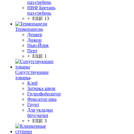
паз-гребень
НВФ Бретань
паз-гребень
+ ЕЩЕ 13
Термопанели
Денвер
Дижон
Нью-Йорк
Перт
+ ЕЩЕ 1
Сопутствующие
товары
Клей
Затирка швов
Гидрофобизатор
Фиксатор шва
Грунт
Для укладки
брусчатки
+ ЕЩЕ 3