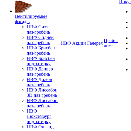
Поку
Вентилируемые
фасады
НВФ Сиэтл
паз-гребень
НВФ Сидней
Прайс-
паз-гребень
НВФ
Акции
Галерея
лист
НВФ Брисбен
паз-гребень
НВФ Брисбен
под затирку
НВФ Денвер
паз-гребень
НВФ Дижон
паз-гребень
НВФ Лиссабон
3D паз-гребень
НВФ Лиссабон
паз-гребень
НВФ
Люксембург
под затирку
НВФ Окленд