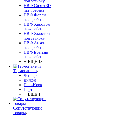
под затирку
НВФ Сиэтл 3D
паз-гребень
НВФ Форли
паз-гребень
НВФ Хьюстон
паз-гребень
НВФ Хьюстон
под затирку
НВФ Анкона
паз-гребень
НВФ Бретань
паз-гребень
+ ЕЩЕ 13
Термопанели
Денвер
Дижон
Нью-Йорк
Перт
+ ЕЩЕ 1
Сопутствующие
товары