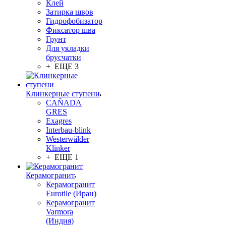
Клей
Затирка швов
Гидрофобизатор
Фиксатор шва
Грунт
Для укладки
брусчатки
+ ЕЩЕ 3
Клинкерные ступени
CAÑADA
GRES
Exagres
Interbau-blink
Westerwälder
Klinker
+ ЕЩЕ 1
Керамогранит
Керамогранит
Eurotile (Иран)
Керамогранит
Varmora
(Индия)