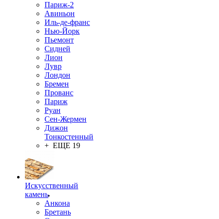
Париж-2
Авиньон
Иль-де-франс
Нью-Йорк
Пьемонт
Сидней
Лион
Лувр
Лондон
Бремен
Прованс
Париж
Руан
Сен-Жермен
Дижон
Тонкостенный
+ ЕЩЕ 19
Искусственный
камень
Анкона
Бретань