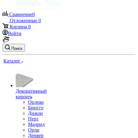
Сравнение
0
Отложенные
0
Корзина
0
Войти
Поиск
Каталог
Декоративный
кирпич
Орлеан
Брюгге
Дижон
Перт
Мадрид
Орли
Денвер