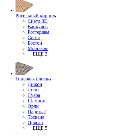
Ригельный кирпич
Сиэтл 3D
Ванкувер
Роттердам
Сиэтл
Бостон
Монреаль
+ ЕЩЕ 3
Гипсовая плитка
Дижон
Лион
Луара
Шамони
Орли
Париж-2
Тоскана
Орлеан
+ ЕЩЕ 5