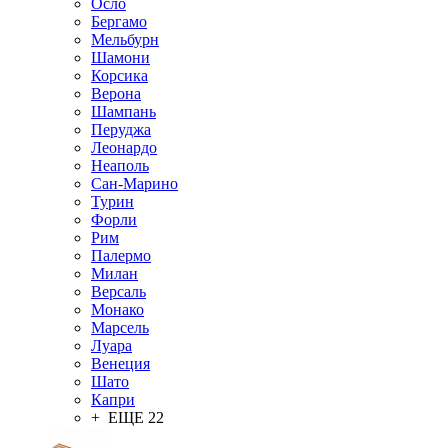
Осло
Бергамо
Мельбурн
Шамони
Корсика
Верона
Шампань
Перуджа
Леонардо
Неаполь
Сан-Марино
Турин
Форли
Рим
Палермо
Милан
Версаль
Монако
Марсель
Луара
Венеция
Шато
Капри
+ ЕЩЕ 22