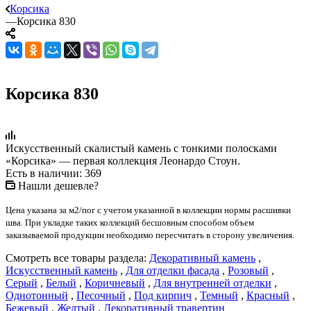
Корсика
—
Корсика 830
Корсика 830
Искусственный скалистый камень с тонкими полосками
«Корсика» — первая коллекция Леонардо Стоун.
Есть в наличии: 369
Нашли дешевле?
Цена указана за м2/пог с учетом указанной в коллекции нормы расшивки
шва. При укладке таких коллекций бесшовным способом объем
заказываемой продукции необходимо пересчитать в сторону увеличения.
Смотреть все товары раздела:
Декоративный камень
,
Искусственный камень
,
Для отделки фасада
,
Розовый
,
Серый
,
Белый
,
Коричневый
,
Для внутренней отделки
,
Однотонный
,
Песочный
,
Под кирпич
,
Темный
,
Красный
,
Бежевый
,
Желтый
,
Декоративный травертин