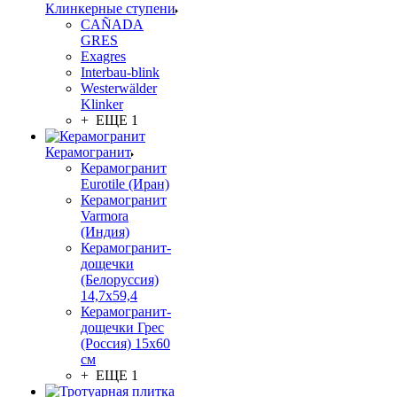
Клинкерные ступени
CAÑADA
GRES
Exagres
Interbau-blink
Westerwälder
Klinker
+ ЕЩЕ 1
Керамогранит
Керамогранит
Eurotile (Иран)
Керамогранит
Varmora
(Индия)
Керамогранит-
дощечки
(Белоруссия)
14,7x59,4
Керамогранит-
дощечки Грес
(Россия) 15х60
см
+ ЕЩЕ 1