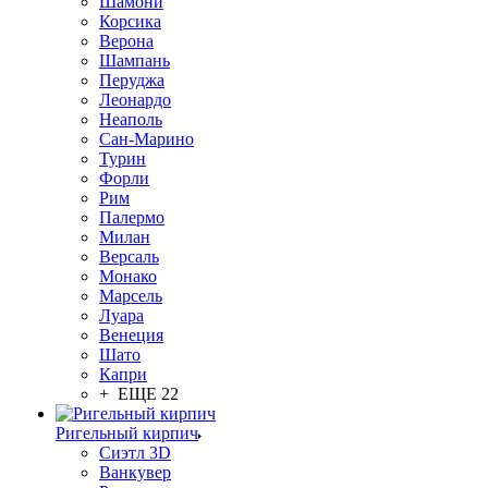
Шамони
Корсика
Верона
Шампань
Перуджа
Леонардо
Неаполь
Сан-Марино
Турин
Форли
Рим
Палермо
Милан
Версаль
Монако
Марсель
Луара
Венеция
Шато
Капри
+ ЕЩЕ 22
Ригельный кирпич
Сиэтл 3D
Ванкувер