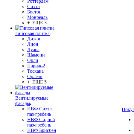
Роттердам
Сиэтл
Бостон
Монреаль
+ ЕЩЕ 3
Гипсовая плитка
Дижон
Лион
Луара
Шамони
Орли
Париж-2
Тоскана
Орлеан
+ ЕЩЕ 5
Вентилируемые
фасады
НВФ Сиэтл
Поку
паз-гребень
НВФ Сидней
паз-гребень
НВФ Брисбен