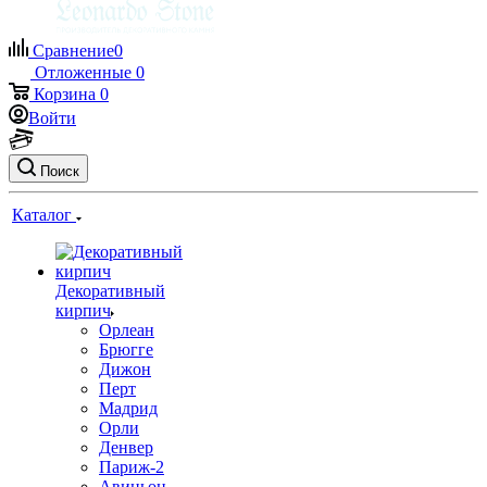
Сравнение
0
Отложенные
0
Корзина
0
Войти
Поиск
Каталог
Декоративный
кирпич
Орлеан
Брюгге
Дижон
Перт
Мадрид
Орли
Денвер
Париж-2
Авиньон