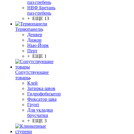
паз-гребень
НВФ Бретань
паз-гребень
+ ЕЩЕ 13
Термопанели
Денвер
Дижон
Нью-Йорк
Перт
+ ЕЩЕ 1
Сопутствующие
товары
Клей
Затирка швов
Гидрофобизатор
Фиксатор шва
Грунт
Для укладки
брусчатки
+ ЕЩЕ 3