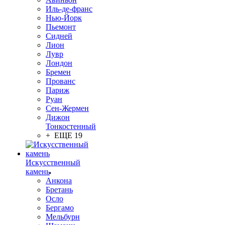
Иль-де-франс
Нью-Йорк
Пьемонт
Сидней
Лион
Лувр
Лондон
Бремен
Прованс
Париж
Руан
Сен-Жермен
Дижон
Тонкостенный
+ ЕЩЕ 19
Искусственный
камень
Анкона
Бретань
Осло
Бергамо
Мельбурн