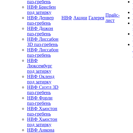
паз-гребень
НВФ Брисбен
под затирку
Прайс-
НВФ Денвер
НВФ
Акции
Галерея
лист
паз-гребень
НВФ Дижон
паз-гребень
НВФ Лиссабон
3D паз-гребень
НВФ Лиссабон
паз-гребень
НВФ
Люксембург
под затирку
НВФ Окленд
под затирку
НВФ Сиэтл 3D
паз-гребень
НВФ Форли
паз-гребень
НВФ Хьюстон
паз-гребень
НВФ Хьюстон
под затирку
НВФ Анкона