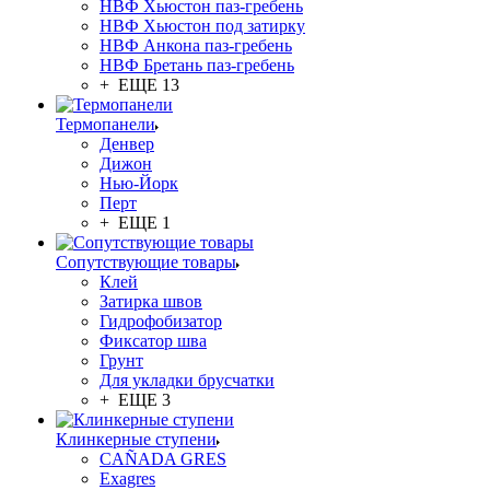
НВФ Хьюстон паз-гребень
НВФ Хьюстон под затирку
НВФ Анкона паз-гребень
НВФ Бретань паз-гребень
+ ЕЩЕ 13
Термопанели
Денвер
Дижон
Нью-Йорк
Перт
+ ЕЩЕ 1
Сопутствующие товары
Клей
Затирка швов
Гидрофобизатор
Фиксатор шва
Грунт
Для укладки брусчатки
+ ЕЩЕ 3
Клинкерные ступени
CAÑADA GRES
Exagres