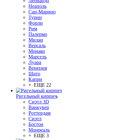
Леонардо
Неаполь
Сан-Марино
Турин
Форли
Рим
Палермо
Милан
Версаль
Монако
Марсель
Луара
Венеция
Шато
Капри
+ ЕЩЕ 22
Ригельный кирпич
Сиэтл 3D
Ванкувер
Роттердам
Сиэтл
Бостон
Монреаль
+ ЕЩЕ 3