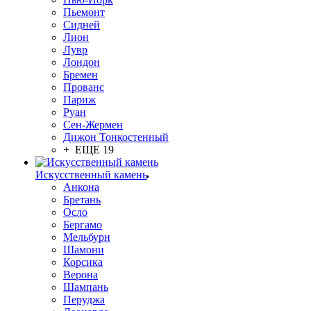
Пьемонт
Сидней
Лион
Лувр
Лондон
Бремен
Прованс
Париж
Руан
Сен-Жермен
Дижон Тонкостенный
+ ЕЩЕ 19
Искусственный камень
Анкона
Бретань
Осло
Бергамо
Мельбурн
Шамони
Корсика
Верона
Шампань
Перуджа