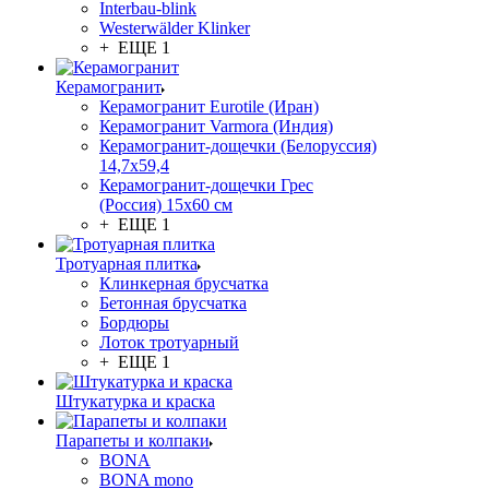
Interbau-blink
Westerwälder Klinker
+ ЕЩЕ 1
Керамогранит
Керамогранит Eurotile (Иран)
Керамогранит Varmora (Индия)
Керамогранит-дощечки (Белоруссия)
14,7x59,4
Керамогранит-дощечки Грес
(Россия) 15х60 см
+ ЕЩЕ 1
Тротуарная плитка
Клинкерная брусчатка
Бетонная брусчатка
Бордюры
Лоток тротуарный
+ ЕЩЕ 1
Штукатурка и краска
Парапеты и колпаки
BONA
BONA mono