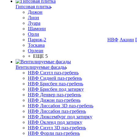
Гипсовая плитка
Дижон
Лион
Луара
Шамони
Орли
Париж-2
НВФ
Акции
Тоскана
Орлеан
+ ЕЩЕ 5
Вентилируемые фасады
НВФ Сиэтл паз-гребень
НВФ Сидней паз-гребень
НВФ Брисбен паз-гребень
НВФ Брисбен под затирку
НВФ Денвер паз-гребень
НВФ Дижон паз-гребень
НВФ Лиссабон 3D паз-гребень
НВФ Лиссабон паз-гребень
НВФ Люксембург под затирку
НВФ Окленд под затирку
НВФ Сиэтл 3D паз-гребень
НВФ Форли паз-гребень