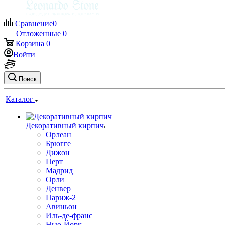
Сравнение
0
Отложенные
0
Корзина
0
Войти
Поиск
Каталог
Декоративный кирпич
Орлеан
Брюгге
Дижон
Перт
Мадрид
Орли
Денвер
Париж-2
Авиньон
Иль-де-франс
Нью-Йорк