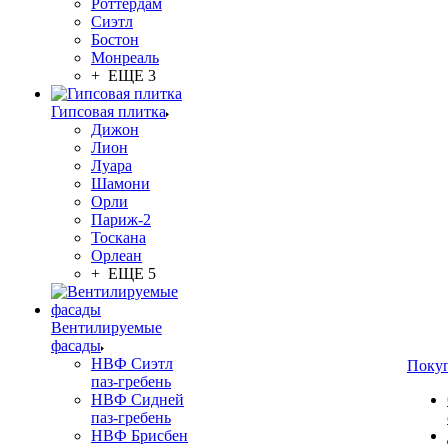
Роттердам
Сиэтл
Бостон
Монреаль
+ ЕЩЕ 3
Гипсовая плитка
Дижон
Лион
Луара
Шамони
Орли
Париж-2
Тоскана
Орлеан
+ ЕЩЕ 5
Вентилируемые
фасады
НВФ Сиэтл
Поку
паз-гребень
НВФ Сидней
паз-гребень
НВФ Брисбен