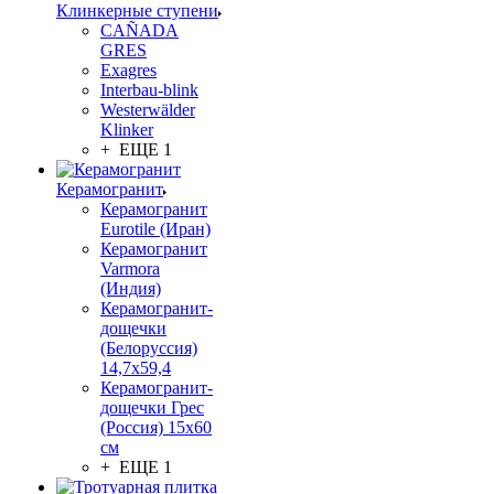
Клинкерные ступени
CAÑADA
GRES
Exagres
Interbau-blink
Westerwälder
Klinker
+ ЕЩЕ 1
Керамогранит
Керамогранит
Eurotile (Иран)
Керамогранит
Varmora
(Индия)
Керамогранит-
дощечки
(Белоруссия)
14,7x59,4
Керамогранит-
дощечки Грес
(Россия) 15х60
см
+ ЕЩЕ 1