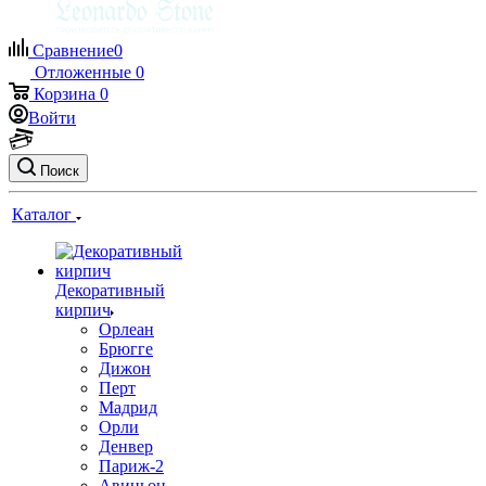
Сравнение
0
Отложенные
0
Корзина
0
Войти
Поиск
Каталог
Декоративный
кирпич
Орлеан
Брюгге
Дижон
Перт
Мадрид
Орли
Денвер
Париж-2
Авиньон