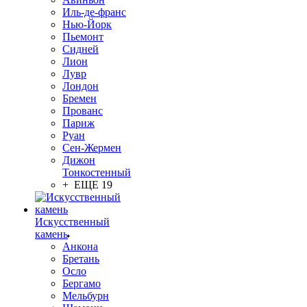
Иль-де-франс
Нью-Йорк
Пьемонт
Сидней
Лион
Лувр
Лондон
Бремен
Прованс
Париж
Руан
Сен-Жермен
Дижон
Тонкостенный
+ ЕЩЕ 19
Искусственный
камень
Анкона
Бретань
Осло
Бергамо
Мельбурн