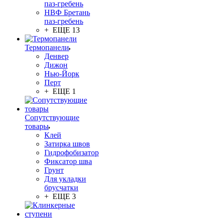
паз-гребень
НВФ Бретань
паз-гребень
+ ЕЩЕ 13
Термопанели
Денвер
Дижон
Нью-Йорк
Перт
+ ЕЩЕ 1
Сопутствующие
товары
Клей
Затирка швов
Гидрофобизатор
Фиксатор шва
Грунт
Для укладки
брусчатки
+ ЕЩЕ 3