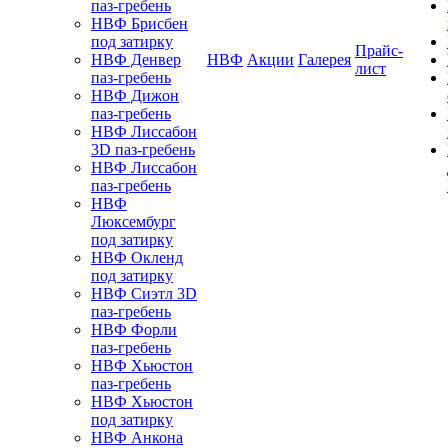
паз-гребень
НВФ Брисбен
под затирку
Прайс-
НВФ Денвер
НВФ
Акции
Галерея
лист
паз-гребень
НВФ Дижон
паз-гребень
НВФ Лиссабон
3D паз-гребень
НВФ Лиссабон
паз-гребень
НВФ
Люксембург
под затирку
НВФ Окленд
под затирку
НВФ Сиэтл 3D
паз-гребень
НВФ Форли
паз-гребень
НВФ Хьюстон
паз-гребень
НВФ Хьюстон
под затирку
НВФ Анкона