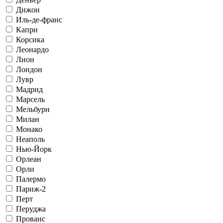
Дижон
Иль-де-франс
Капри
Корсика
Леонардо
Лион
Лондон
Лувр
Мадрид
Марсель
Мельбурн
Милан
Монако
Неаполь
Нью-Йорк
Орлеан
Орли
Палермо
Париж-2
Перт
Перуджа
Прованс