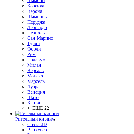
Шамони
Корсика
Верона
Шампань
Перуджа
Леонардо
Неаполь
Сан-Марино
Турин
Форли
Рим
Палермо
Милан
Версаль
Монако
Марсель
Луара
Венеция
Шато
Капри
+ ЕЩЕ 22
Ригельный кирпич
Сиэтл 3D
Ванкувер