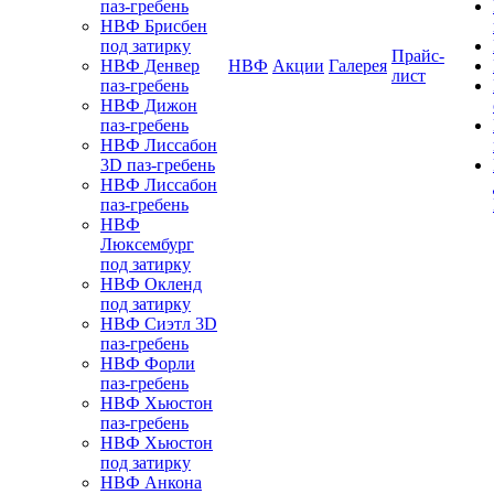
паз-гребень
НВФ Брисбен
под затирку
Прайс-
НВФ Денвер
НВФ
Акции
Галерея
лист
паз-гребень
НВФ Дижон
паз-гребень
НВФ Лиссабон
3D паз-гребень
НВФ Лиссабон
паз-гребень
НВФ
Люксембург
под затирку
НВФ Окленд
под затирку
НВФ Сиэтл 3D
паз-гребень
НВФ Форли
паз-гребень
НВФ Хьюстон
паз-гребень
НВФ Хьюстон
под затирку
НВФ Анкона