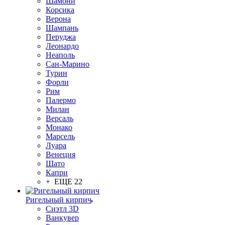
Шамони
Корсика
Верона
Шампань
Перуджа
Леонардо
Неаполь
Сан-Марино
Турин
Форли
Рим
Палермо
Милан
Версаль
Монако
Марсель
Луара
Венеция
Шато
Капри
+ ЕЩЕ 22
Ригельный кирпич
Сиэтл 3D
Ванкувер