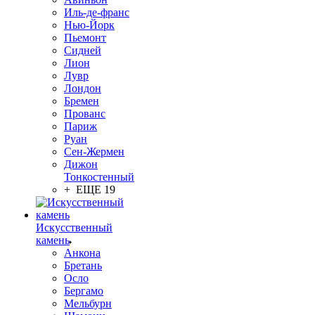
Иль-де-франс
Нью-Йорк
Пьемонт
Сидней
Лион
Лувр
Лондон
Бремен
Прованс
Париж
Руан
Сен-Жермен
Дижон
Тонкостенный
+ ЕЩЕ 19
Искусственный
камень
Анкона
Бретань
Осло
Бергамо
Мельбурн