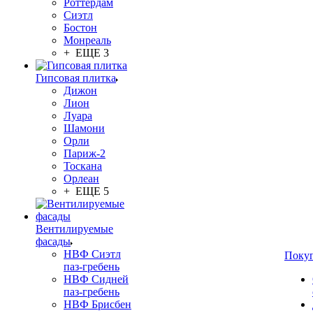
Роттердам
Сиэтл
Бостон
Монреаль
+ ЕЩЕ 3
Гипсовая плитка
Дижон
Лион
Луара
Шамони
Орли
Париж-2
Тоскана
Орлеан
+ ЕЩЕ 5
Вентилируемые
фасады
НВФ Сиэтл
Поку
паз-гребень
НВФ Сидней
паз-гребень
НВФ Брисбен