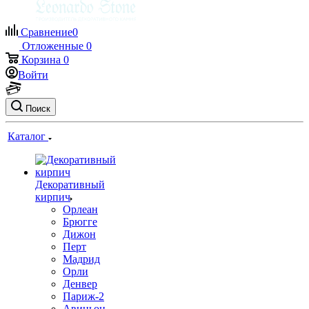
Сравнение
0
Отложенные
0
Корзина
0
Войти
Поиск
Каталог
Декоративный
кирпич
Орлеан
Брюгге
Дижон
Перт
Мадрид
Орли
Денвер
Париж-2
Авиньон