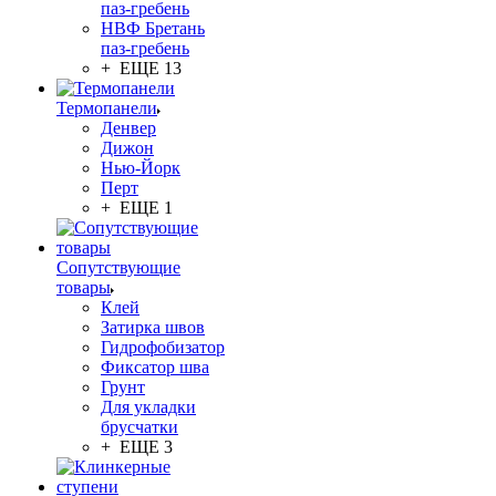
паз-гребень
НВФ Бретань
паз-гребень
+ ЕЩЕ 13
Термопанели
Денвер
Дижон
Нью-Йорк
Перт
+ ЕЩЕ 1
Сопутствующие
товары
Клей
Затирка швов
Гидрофобизатор
Фиксатор шва
Грунт
Для укладки
брусчатки
+ ЕЩЕ 3