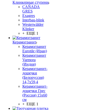
Клинкерные ступени
CAÑADA
GRES
Exagres
Interbau-blink
Westerwälder
Klinker
+ ЕЩЕ 1
Керамогранит
Керамогранит
Eurotile (Иран)
Керамогранит
Varmora
(Индия)
Керамогранит-
дощечки
(Белоруссия)
14,7x59,4
Керамогранит-
дощечки Грес
(Россия) 15х60
см
+ ЕЩЕ 1