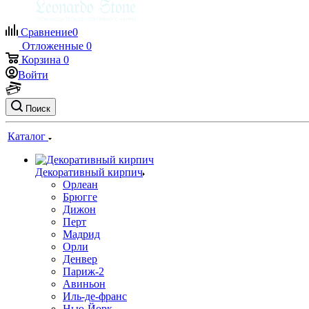
Сравнение
0
Отложенные
0
Корзина
0
Войти
Поиск
Каталог
Декоративный кирпич
Орлеан
Брюгге
Дижон
Перт
Мадрид
Орли
Денвер
Париж-2
Авиньон
Иль-де-франс
Нью-Йорк