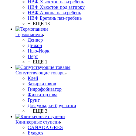
НВФ Хьюстон паз-гребень
НВФ Хьюстон под затирку
НВФ Анкона паз-гребень
НВФ Бретань паз-гребень
+ ЕЩЕ 13
Термопанели
Денвер
Дижон
Нью-Йорк
Перт
+ ЕЩЕ 1
Сопутствующие товары
Клей
Затирка швов
Гидрофобизатор
Фиксатор шва
Грунт
Для укладки брусчатки
+ ЕЩЕ 3
Клинкерные ступени
CAÑADA GRES
Exagres