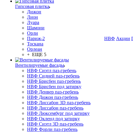
Гипсовая плитка
Дижон
Лион
Луара
Шамони
Орли
Париж-2
НВФ
Акции
Тоскана
Орлеан
+ ЕЩЕ 5
Вентилируемые фасады
НВФ Сиэтл паз-гребень
НВФ Сидней паз-гребень
НВФ Брисбен паз-гребень
НВФ Брисбен под затирку
НВФ Денвер паз-гребень
НВФ Дижон паз-гребень
НВФ Лиссабон 3D паз-гребень
НВФ Лиссабон паз-гребень
НВФ Люксембург под затирку
НВФ Окленд под затирку
НВФ Сиэтл 3D паз-гребень
НВФ Форли паз-гребень