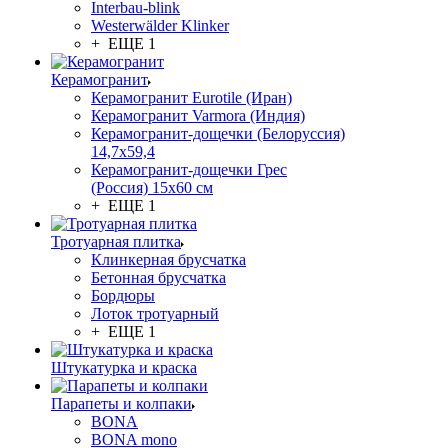
Interbau-blink
Westerwälder Klinker
+ ЕЩЕ 1
Керамогранит
Керамогранит Eurotile (Иран)
Керамогранит Varmora (Индия)
Керамогранит-дощечки (Белоруссия)
14,7x59,4
Керамогранит-дощечки Грес
(Россия) 15х60 см
+ ЕЩЕ 1
Тротуарная плитка
Клинкерная брусчатка
Бетонная брусчатка
Бордюры
Лоток тротуарный
+ ЕЩЕ 1
Штукатурка и краска
Парапеты и колпаки
BONA
BONA mono