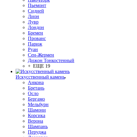
Пьемонт
Сидней
Лион
Лувр
Лондон
Бремен
Прованс
Париж
Руан
Сен-Жермен
Дижон Тонкостенный
+ ЕЩЕ 19
Искусственный камень
Анкона
Бретань
Осло
Бергамо
Мельбурн
Шамони
Корсика
Верона
Шампань
Перуджа