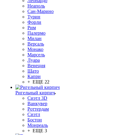
Леонардо
Неаполь
Сан-Марино
Турин
Форли
Рим
Палермо
Милан
Версаль
Монако
Марсель
Луара
Венеция
Шато
Капри
+ ЕЩЕ 22
Ригельный кирпич
Сиэтл 3D
Ванкувер
Роттердам
Сиэтл
Бостон
Монреаль
+ ЕЩЕ 3