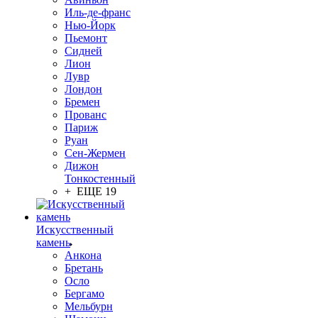
Иль-де-франс
Нью-Йорк
Пьемонт
Сидней
Лион
Лувр
Лондон
Бремен
Прованс
Париж
Руан
Сен-Жермен
Дижон
Тонкостенный
+ ЕЩЕ 19
Искусственный
камень
Анкона
Бретань
Осло
Бергамо
Мельбурн