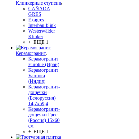
Клинкерные ступени
CAÑADA
GRES
Exagres
Interbau-blink
Westerwälder
Klinker
+ ЕЩЕ 1
Керамогранит
Керамогранит
Eurotile (Иран)
Керамогранит
Varmora
(Индия)
Керамогранит-
дощечки
(Белоруссия)
14,7x59,4
Керамогранит-
дощечки Грес
(Россия) 15х60
см
+ ЕЩЕ 1