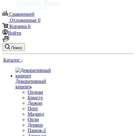
Сравнение
0
Отложенные
0
Корзина
0
Войти
Поиск
Каталог
Декоративный
кирпич
Орлеан
Брюгге
Дижон
Перт
Мадрид
Орли
Денвер
Париж-2
Авиньон