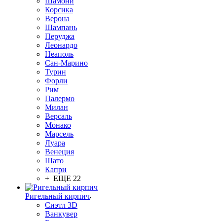
Шамони
Корсика
Верона
Шампань
Перуджа
Леонардо
Неаполь
Сан-Марино
Турин
Форли
Рим
Палермо
Милан
Версаль
Монако
Марсель
Луара
Венеция
Шато
Капри
+ ЕЩЕ 22
Ригельный кирпич
Сиэтл 3D
Ванкувер