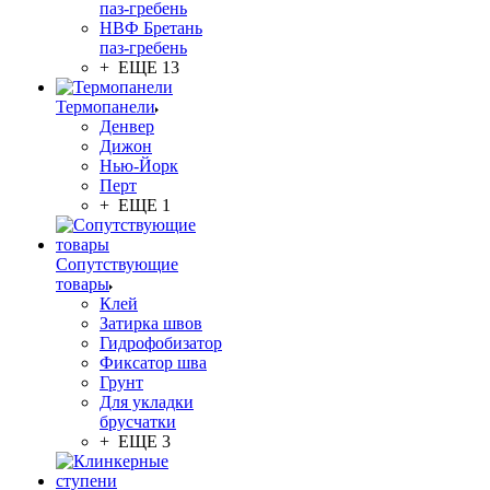
паз-гребень
НВФ Бретань
паз-гребень
+ ЕЩЕ 13
Термопанели
Денвер
Дижон
Нью-Йорк
Перт
+ ЕЩЕ 1
Сопутствующие
товары
Клей
Затирка швов
Гидрофобизатор
Фиксатор шва
Грунт
Для укладки
брусчатки
+ ЕЩЕ 3