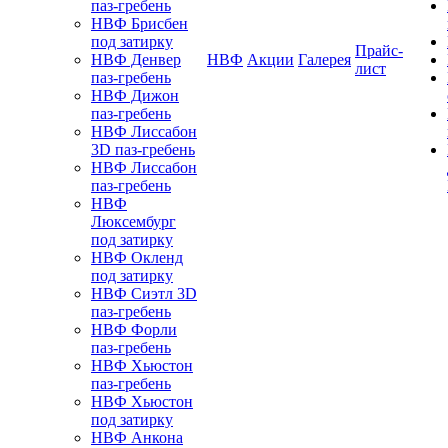
паз-гребень
НВФ Брисбен
под затирку
Прайс-
НВФ Денвер
НВФ
Акции
Галерея
лист
паз-гребень
НВФ Дижон
паз-гребень
НВФ Лиссабон
3D паз-гребень
НВФ Лиссабон
паз-гребень
НВФ
Люксембург
под затирку
НВФ Окленд
под затирку
НВФ Сиэтл 3D
паз-гребень
НВФ Форли
паз-гребень
НВФ Хьюстон
паз-гребень
НВФ Хьюстон
под затирку
НВФ Анкона