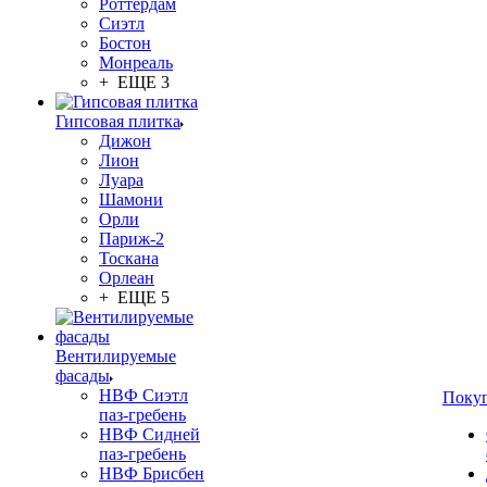
Роттердам
Сиэтл
Бостон
Монреаль
+ ЕЩЕ 3
Гипсовая плитка
Дижон
Лион
Луара
Шамони
Орли
Париж-2
Тоскана
Орлеан
+ ЕЩЕ 5
Вентилируемые
фасады
НВФ Сиэтл
Поку
паз-гребень
НВФ Сидней
паз-гребень
НВФ Брисбен