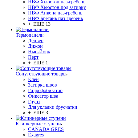
НВФ Хьюстон паз-гребень
НВФ Хьюстон под затирку
НВФ Анкона паз-гребень
НВФ Бретань паз-гребень
+ ЕЩЕ 13
Термопанели
Денвер
Дижон
Нью-Йорк
Перт
+ ЕЩЕ 1
Сопутствующие товары
Клей
Затирка швов
Гидрофобизатор
Фиксатор шва
Грунт
Для укладки брусчатки
+ ЕЩЕ 3
Клинкерные ступени
CAÑADA GRES
Exagres