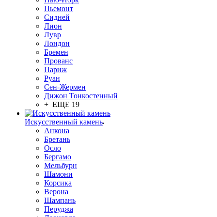
Пьемонт
Сидней
Лион
Лувр
Лондон
Бремен
Прованс
Париж
Руан
Сен-Жермен
Дижон Тонкостенный
+ ЕЩЕ 19
Искусственный камень
Анкона
Бретань
Осло
Бергамо
Мельбурн
Шамони
Корсика
Верона
Шампань
Перуджа