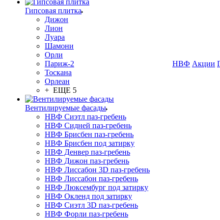
Гипсовая плитка
Дижон
Лион
Луара
Шамони
Орли
Париж-2
НВФ
Акции
Тоскана
Орлеан
+ ЕЩЕ 5
Вентилируемые фасады
НВФ Сиэтл паз-гребень
НВФ Сидней паз-гребень
НВФ Брисбен паз-гребень
НВФ Брисбен под затирку
НВФ Денвер паз-гребень
НВФ Дижон паз-гребень
НВФ Лиссабон 3D паз-гребень
НВФ Лиссабон паз-гребень
НВФ Люксембург под затирку
НВФ Окленд под затирку
НВФ Сиэтл 3D паз-гребень
НВФ Форли паз-гребень