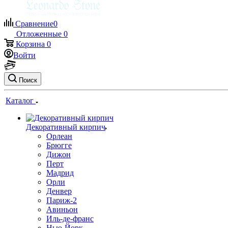
Сравнение
0
Отложенные
0
Корзина
0
Войти
Поиск
Каталог
Декоративный кирпич
Орлеан
Брюгге
Дижон
Перт
Мадрид
Орли
Денвер
Париж-2
Авиньон
Иль-де-франс
Нью-Йорк