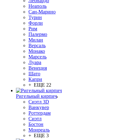
Леонардо
Неаполь
Сан-Марино
Турин
Форли
Рим
Палермо
Милан
Версаль
Монако
Марсель
Луара
Венеция
Шато
Капри
+ ЕЩЕ 22
Ригельный кирпич
Сиэтл 3D
Ванкувер
Роттердам
Сиэтл
Бостон
Монреаль
+ ЕЩЕ 3