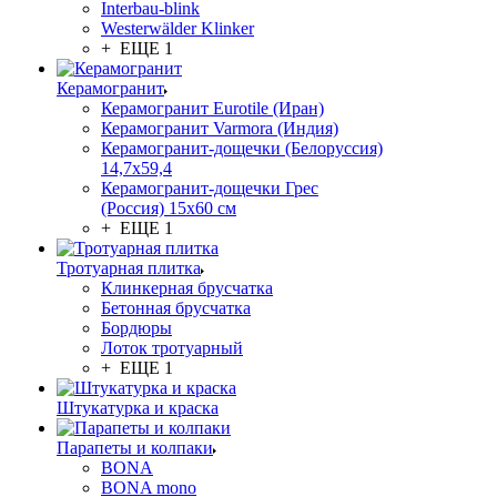
Interbau-blink
Westerwälder Klinker
+ ЕЩЕ 1
Керамогранит
Керамогранит Eurotile (Иран)
Керамогранит Varmora (Индия)
Керамогранит-дощечки (Белоруссия)
14,7x59,4
Керамогранит-дощечки Грес
(Россия) 15х60 см
+ ЕЩЕ 1
Тротуарная плитка
Клинкерная брусчатка
Бетонная брусчатка
Бордюры
Лоток тротуарный
+ ЕЩЕ 1
Штукатурка и краска
Парапеты и колпаки
BONA
BONA mono