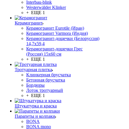
Interbau-blink
Westerwälder Klinker
+ ЕЩЕ 1
Керамогранит
Керамогранит Eurotile (Иран)
Керамогранит Varmora (Индия)
Керамогранит-дощечки (Белоруссия)
14,7x59,4
Керамогранит-дощечки Грес
(Россия) 15х60 см
+ ЕЩЕ 1
Тротуарная плитка
Клинкерная брусчатка
Бетонная брусчатка
Бордюры
Лоток тротуарный
+ ЕЩЕ 1
Штукатурка и краска
Парапеты и колпаки
BONA
BONA mono