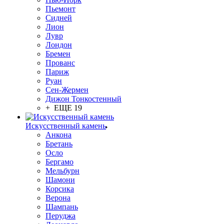
Пьемонт
Сидней
Лион
Лувр
Лондон
Бремен
Прованс
Париж
Руан
Сен-Жермен
Дижон Тонкостенный
+ ЕЩЕ 19
Искусственный камень
Анкона
Бретань
Осло
Бергамо
Мельбурн
Шамони
Корсика
Верона
Шампань
Перуджа