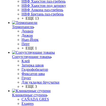
НВФ Хьюстон паз-гребень
НВФ Хьюстон под затирку
НВФ Анкона паз-гребень
НВФ Бретань паз-гребень
+ ЕЩЕ 13
Термопанели
Денвер
Дижон
Нью-Йорк
Перт
+ ЕЩЕ 1
Сопутствующие товары
Клей
Затирка швов
Гидрофобизатор
Фиксатор шва
Грунт
Для укладки брусчатки
+ ЕЩЕ 3
Клинкерные ступени
CAÑADA GRES
Exagres