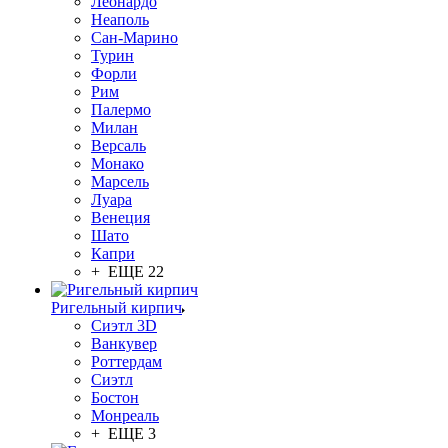
Леонардо
Неаполь
Сан-Марино
Турин
Форли
Рим
Палермо
Милан
Версаль
Монако
Марсель
Луара
Венеция
Шато
Капри
+ ЕЩЕ 22
Ригельный кирпич
Сиэтл 3D
Ванкувер
Роттердам
Сиэтл
Бостон
Монреаль
+ ЕЩЕ 3