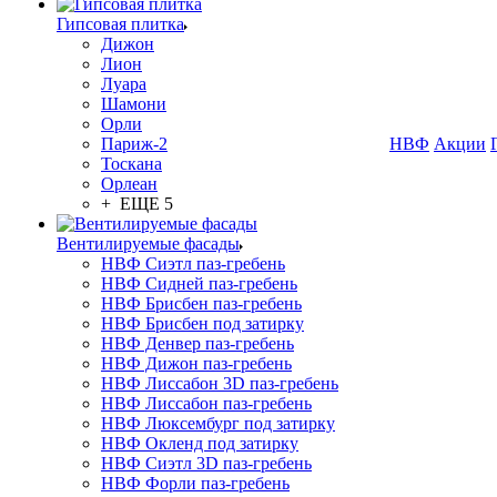
Гипсовая плитка
Дижон
Лион
Луара
Шамони
Орли
Париж-2
НВФ
Акции
Тоскана
Орлеан
+ ЕЩЕ 5
Вентилируемые фасады
НВФ Сиэтл паз-гребень
НВФ Сидней паз-гребень
НВФ Брисбен паз-гребень
НВФ Брисбен под затирку
НВФ Денвер паз-гребень
НВФ Дижон паз-гребень
НВФ Лиссабон 3D паз-гребень
НВФ Лиссабон паз-гребень
НВФ Люксембург под затирку
НВФ Окленд под затирку
НВФ Сиэтл 3D паз-гребень
НВФ Форли паз-гребень