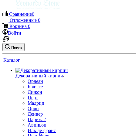
Сравнение
0
Отложенные
0
Корзина
0
Войти
Поиск
Каталог
Декоративный кирпич
Орлеан
Брюгге
Дижон
Перт
Мадрид
Орли
Денвер
Париж-2
Авиньон
Иль-де-франс
Нью-Йорк