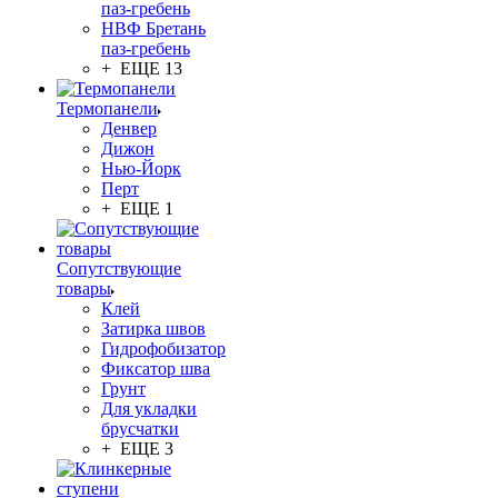
паз-гребень
НВФ Бретань
паз-гребень
+ ЕЩЕ 13
Термопанели
Денвер
Дижон
Нью-Йорк
Перт
+ ЕЩЕ 1
Сопутствующие
товары
Клей
Затирка швов
Гидрофобизатор
Фиксатор шва
Грунт
Для укладки
брусчатки
+ ЕЩЕ 3