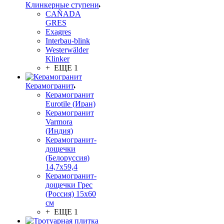
Клинкерные ступени
CAÑADA
GRES
Exagres
Interbau-blink
Westerwälder
Klinker
+ ЕЩЕ 1
Керамогранит
Керамогранит
Eurotile (Иран)
Керамогранит
Varmora
(Индия)
Керамогранит-
дощечки
(Белоруссия)
14,7x59,4
Керамогранит-
дощечки Грес
(Россия) 15х60
см
+ ЕЩЕ 1