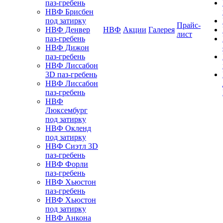
паз-гребень
НВФ Брисбен
под затирку
Прайс-
НВФ Денвер
НВФ
Акции
Галерея
лист
паз-гребень
НВФ Дижон
паз-гребень
НВФ Лиссабон
3D паз-гребень
НВФ Лиссабон
паз-гребень
НВФ
Люксембург
под затирку
НВФ Окленд
под затирку
НВФ Сиэтл 3D
паз-гребень
НВФ Форли
паз-гребень
НВФ Хьюстон
паз-гребень
НВФ Хьюстон
под затирку
НВФ Анкона