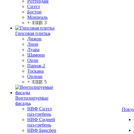
Роттердам
Сиэтл
Бостон
Монреаль
+ ЕЩЕ 3
Гипсовая плитка
Дижон
Лион
Луара
Шамони
Орли
Париж-2
Тоскана
Орлеан
+ ЕЩЕ 5
Вентилируемые
фасады
НВФ Сиэтл
Поку
паз-гребень
НВФ Сидней
паз-гребень
НВФ Брисбен