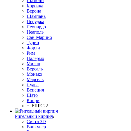
Шамони
Корсика
Верона
Шампань
Перуджа
Леонардо
Неаполь
Сан-Марино
Турин
Форли
Рим
Палермо
Милан
Версаль
Монако
Марсель
Луара
Венеция
Шато
Капри
+ ЕЩЕ 22
Ригельный кирпич
Сиэтл 3D
Ванкувер