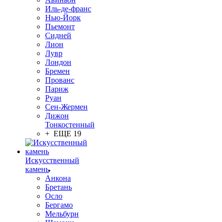
Иль-де-франс
Нью-Йорк
Пьемонт
Сидней
Лион
Лувр
Лондон
Бремен
Прованс
Париж
Руан
Сен-Жермен
Дижон
Тонкостенный
+ ЕЩЕ 19
Искусственный
камень
Анкона
Бретань
Осло
Бергамо
Мельбурн