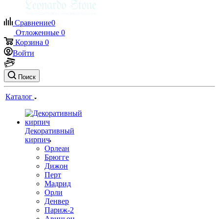
Сравнение
0
Отложенные
0
Корзина
0
Войти
Поиск
Каталог
Декоративный
кирпич
Орлеан
Брюгге
Дижон
Перт
Мадрид
Орли
Денвер
Париж-2
Авиньон