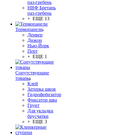
паз-гребень
НВФ Бретань
паз-гребень
+ ЕЩЕ 13
Термопанели
Денвер
Дижон
Нью-Йорк
Перт
+ ЕЩЕ 1
Сопутствующие
товары
Клей
Затирка швов
Гидрофобизатор
Фиксатор шва
Грунт
Для укладки
брусчатки
+ ЕЩЕ 3