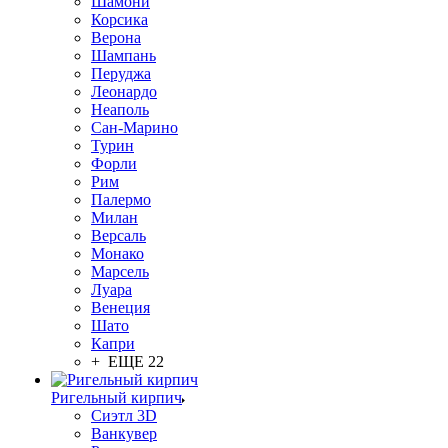
Шамони
Корсика
Верона
Шампань
Перуджа
Леонардо
Неаполь
Сан-Марино
Турин
Форли
Рим
Палермо
Милан
Версаль
Монако
Марсель
Луара
Венеция
Шато
Капри
+ ЕЩЕ 22
Ригельный кирпич
Сиэтл 3D
Ванкувер