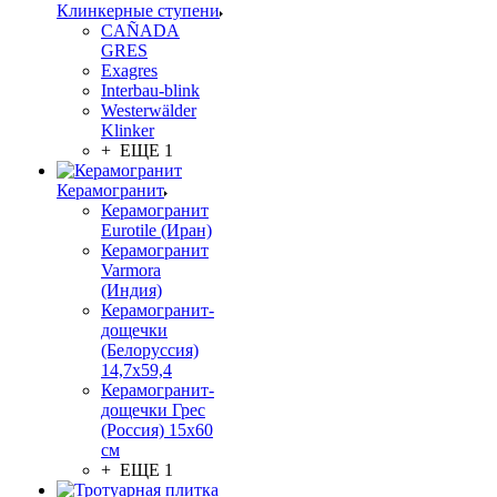
Клинкерные ступени
CAÑADA
GRES
Exagres
Interbau-blink
Westerwälder
Klinker
+ ЕЩЕ 1
Керамогранит
Керамогранит
Eurotile (Иран)
Керамогранит
Varmora
(Индия)
Керамогранит-
дощечки
(Белоруссия)
14,7x59,4
Керамогранит-
дощечки Грес
(Россия) 15х60
см
+ ЕЩЕ 1