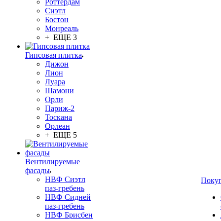
Роттердам
Сиэтл
Бостон
Монреаль
+ ЕЩЕ 3
Гипсовая плитка
Дижон
Лион
Луара
Шамони
Орли
Париж-2
Тоскана
Орлеан
+ ЕЩЕ 5
Вентилируемые
фасады
НВФ Сиэтл
Поку
паз-гребень
НВФ Сидней
паз-гребень
НВФ Брисбен