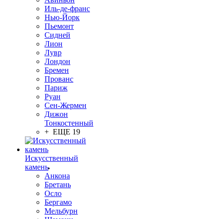
Иль-де-франс
Нью-Йорк
Пьемонт
Сидней
Лион
Лувр
Лондон
Бремен
Прованс
Париж
Руан
Сен-Жермен
Дижон
Тонкостенный
+ ЕЩЕ 19
Искусственный
камень
Анкона
Бретань
Осло
Бергамо
Мельбурн