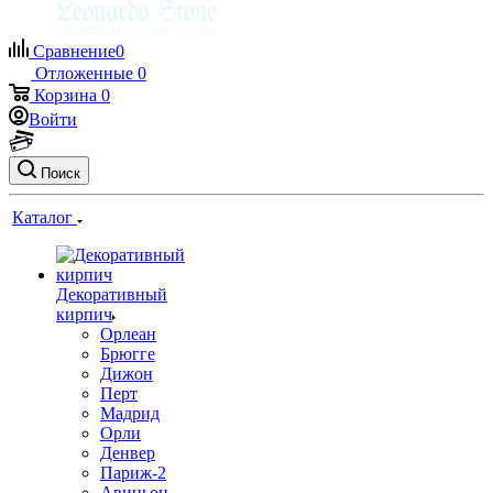
Сравнение
0
Отложенные
0
Корзина
0
Войти
Поиск
Каталог
Декоративный
кирпич
Орлеан
Брюгге
Дижон
Перт
Мадрид
Орли
Денвер
Париж-2
Авиньон