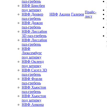
паз-гребень
НВФ Брисбен
под затирку
Прайс-
НВФ Денвер
НВФ
Акции
Галерея
лист
паз-гребень
НВФ Дижон
паз-гребень
НВФ Лиссабон
3D паз-гребень
НВФ Лиссабон
паз-гребень
НВФ
Люксембург
под затирку
НВФ Окленд
под затирку
НВФ Сиэтл 3D
паз-гребень
НВФ Форли
паз-гребень
НВФ Хьюстон
паз-гребень
НВФ Хьюстон
под затирку
НВФ Анкона