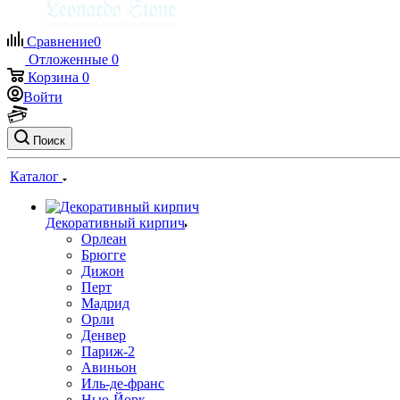
Сравнение
0
Отложенные
0
Корзина
0
Войти
Поиск
Каталог
Декоративный кирпич
Орлеан
Брюгге
Дижон
Перт
Мадрид
Орли
Денвер
Париж-2
Авиньон
Иль-де-франс
Нью-Йорк