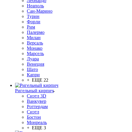
Леонардо
Неаполь
Сан-Марино
Турин
Форли
Рим
Палермо
Милан
Версаль
Монако
Марсель
Луара
Венеция
Шато
Капри
+ ЕЩЕ 22
Ригельный кирпич
Сиэтл 3D
Ванкувер
Роттердам
Сиэтл
Бостон
Монреаль
+ ЕЩЕ 3