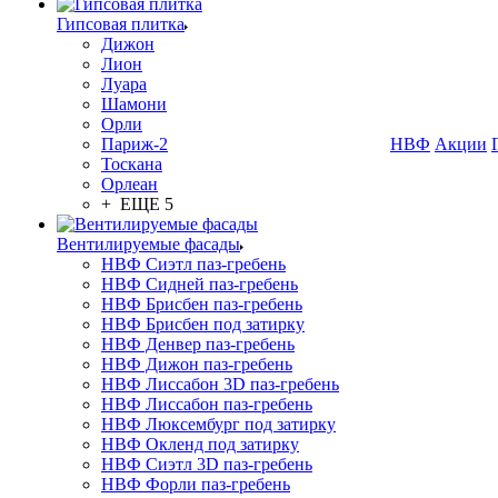
Гипсовая плитка
Дижон
Лион
Луара
Шамони
Орли
Париж-2
НВФ
Акции
Тоскана
Орлеан
+ ЕЩЕ 5
Вентилируемые фасады
НВФ Сиэтл паз-гребень
НВФ Сидней паз-гребень
НВФ Брисбен паз-гребень
НВФ Брисбен под затирку
НВФ Денвер паз-гребень
НВФ Дижон паз-гребень
НВФ Лиссабон 3D паз-гребень
НВФ Лиссабон паз-гребень
НВФ Люксембург под затирку
НВФ Окленд под затирку
НВФ Сиэтл 3D паз-гребень
НВФ Форли паз-гребень