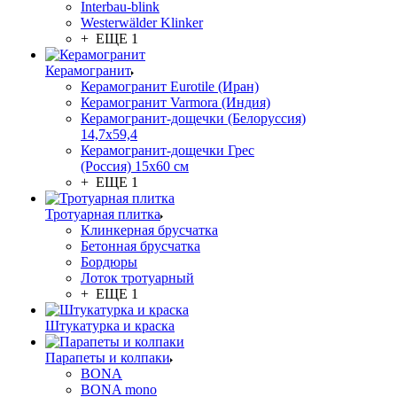
Interbau-blink
Westerwälder Klinker
+ ЕЩЕ 1
Керамогранит
Керамогранит Eurotile (Иран)
Керамогранит Varmora (Индия)
Керамогранит-дощечки (Белоруссия)
14,7x59,4
Керамогранит-дощечки Грес
(Россия) 15х60 см
+ ЕЩЕ 1
Тротуарная плитка
Клинкерная брусчатка
Бетонная брусчатка
Бордюры
Лоток тротуарный
+ ЕЩЕ 1
Штукатурка и краска
Парапеты и колпаки
BONA
BONA mono