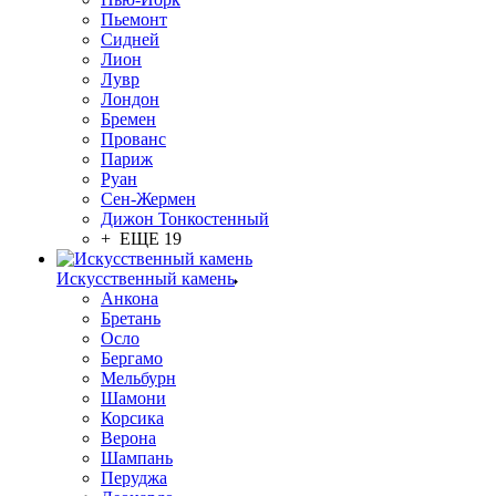
Пьемонт
Сидней
Лион
Лувр
Лондон
Бремен
Прованс
Париж
Руан
Сен-Жермен
Дижон Тонкостенный
+ ЕЩЕ 19
Искусственный камень
Анкона
Бретань
Осло
Бергамо
Мельбурн
Шамони
Корсика
Верона
Шампань
Перуджа