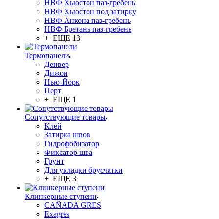
НВФ Хьюстон паз-гребень
НВФ Хьюстон под затирку
НВФ Анкона паз-гребень
НВФ Бретань паз-гребень
+ ЕЩЕ 13
Термопанели
Денвер
Дижон
Нью-Йорк
Перт
+ ЕЩЕ 1
Сопутствующие товары
Клей
Затирка швов
Гидрофобизатор
Фиксатор шва
Грунт
Для укладки брусчатки
+ ЕЩЕ 3
Клинкерные ступени
CAÑADA GRES
Exagres