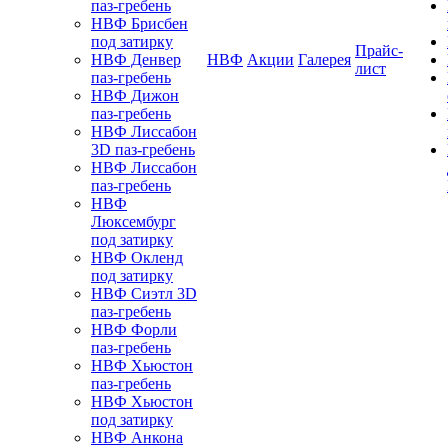
паз-гребень
НВФ Брисбен
под затирку
Прайс-
НВФ Денвер
НВФ
Акции
Галерея
лист
паз-гребень
НВФ Дижон
паз-гребень
НВФ Лиссабон
3D паз-гребень
НВФ Лиссабон
паз-гребень
НВФ
Люксембург
под затирку
НВФ Окленд
под затирку
НВФ Сиэтл 3D
паз-гребень
НВФ Форли
паз-гребень
НВФ Хьюстон
паз-гребень
НВФ Хьюстон
под затирку
НВФ Анкона