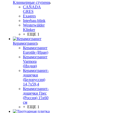
Клинкерные ступени
CAÑADA
GRES
Exagres
Interbau-blink
Westerwälder
Klinker
+ ЕЩЕ 1
Керамогранит
Керамогранит
Eurotile (Иран)
Керамогранит
Varmora
(Индия)
Керамогранит-
дощечки
(Белоруссия)
14,7x59,4
Керамогранит-
дощечки Грес
(Россия) 15х60
см
+ ЕЩЕ 1