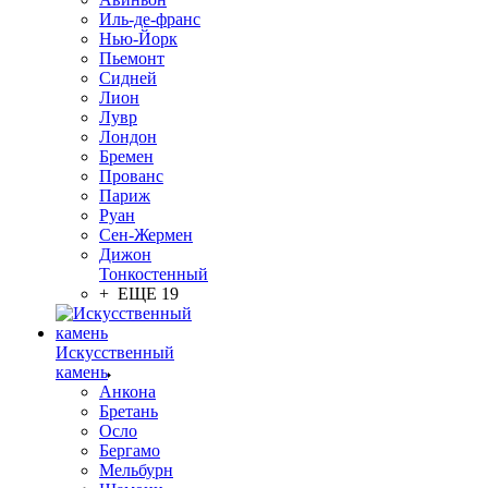
Иль-де-франс
Нью-Йорк
Пьемонт
Сидней
Лион
Лувр
Лондон
Бремен
Прованс
Париж
Руан
Сен-Жермен
Дижон
Тонкостенный
+ ЕЩЕ 19
Искусственный
камень
Анкона
Бретань
Осло
Бергамо
Мельбурн