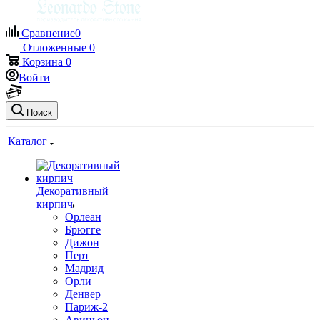
Сравнение
0
Отложенные
0
Корзина
0
Войти
Поиск
Каталог
Декоративный
кирпич
Орлеан
Брюгге
Дижон
Перт
Мадрид
Орли
Денвер
Париж-2
Авиньон