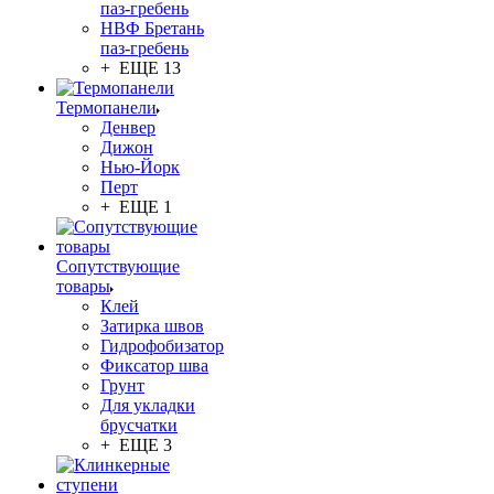
паз-гребень
НВФ Бретань
паз-гребень
+ ЕЩЕ 13
Термопанели
Денвер
Дижон
Нью-Йорк
Перт
+ ЕЩЕ 1
Сопутствующие
товары
Клей
Затирка швов
Гидрофобизатор
Фиксатор шва
Грунт
Для укладки
брусчатки
+ ЕЩЕ 3