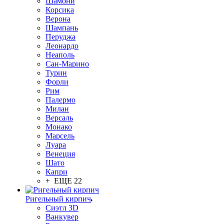
Шамони
Корсика
Верона
Шампань
Перуджа
Леонардо
Неаполь
Сан-Марино
Турин
Форли
Рим
Палермо
Милан
Версаль
Монако
Марсель
Луара
Венеция
Шато
Капри
+ ЕЩЕ 22
Ригельный кирпич
Сиэтл 3D
Ванкувер