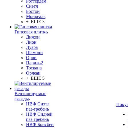
Роттердам
Сиэтл
Бостон
Монреаль
+ ЕЩЕ 3
Гипсовая плитка
Дижон
Лион
Луара
Шамони
Орли
Париж-2
Тоскана
Орлеан
+ ЕЩЕ 5
Вентилируемые
фасады
НВФ Сиэтл
Поку
паз-гребень
НВФ Сидней
паз-гребень
НВФ Брисбен