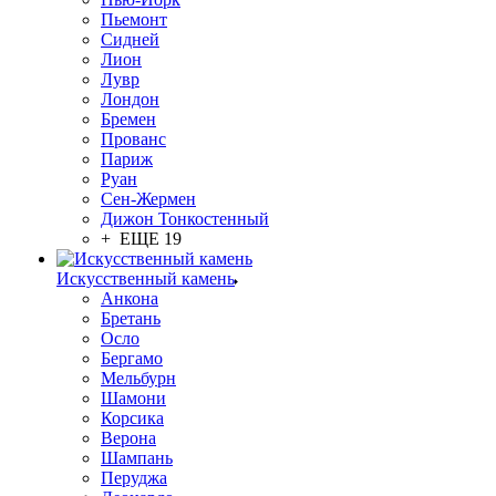
Пьемонт
Сидней
Лион
Лувр
Лондон
Бремен
Прованс
Париж
Руан
Сен-Жермен
Дижон Тонкостенный
+ ЕЩЕ 19
Искусственный камень
Анкона
Бретань
Осло
Бергамо
Мельбурн
Шамони
Корсика
Верона
Шампань
Перуджа