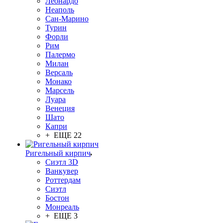
Леонардо
Неаполь
Сан-Марино
Турин
Форли
Рим
Палермо
Милан
Версаль
Монако
Марсель
Луара
Венеция
Шато
Капри
+ ЕЩЕ 22
Ригельный кирпич
Сиэтл 3D
Ванкувер
Роттердам
Сиэтл
Бостон
Монреаль
+ ЕЩЕ 3