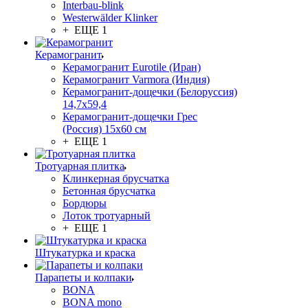
Interbau-blink
Westerwälder Klinker
+ ЕЩЕ 1
Керамогранит
Керамогранит Eurotile (Иран)
Керамогранит Varmora (Индия)
Керамогранит-дощечки (Белоруссия)
14,7x59,4
Керамогранит-дощечки Грес
(Россия) 15х60 см
+ ЕЩЕ 1
Тротуарная плитка
Клинкерная брусчатка
Бетонная брусчатка
Бордюры
Лоток тротуарный
+ ЕЩЕ 1
Штукатурка и краска
Парапеты и колпаки
BONA
BONA mono