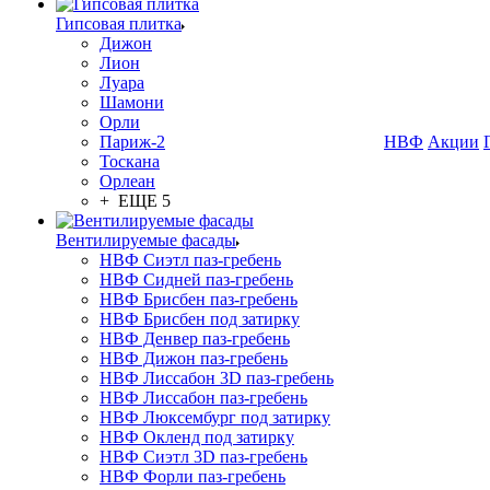
Гипсовая плитка
Дижон
Лион
Луара
Шамони
Орли
Париж-2
НВФ
Акции
Тоскана
Орлеан
+ ЕЩЕ 5
Вентилируемые фасады
НВФ Сиэтл паз-гребень
НВФ Сидней паз-гребень
НВФ Брисбен паз-гребень
НВФ Брисбен под затирку
НВФ Денвер паз-гребень
НВФ Дижон паз-гребень
НВФ Лиссабон 3D паз-гребень
НВФ Лиссабон паз-гребень
НВФ Люксембург под затирку
НВФ Окленд под затирку
НВФ Сиэтл 3D паз-гребень
НВФ Форли паз-гребень