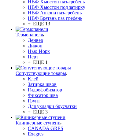
НВФ Хьюстон паз-гребень
НВФ Хьюстон под затирку
НВФ Анкона паз-гребень
НВФ Бретань паз-гребень
+ ЕЩЕ 13
Термопанели
Денвер
Дижон
Нью-Йорк
Перт
+ ЕЩЕ 1
Сопутствующие товары
Клей
Затирка швов
Гидрофобизатор
Фиксатор шва
Грунт
Для укладки брусчатки
+ ЕЩЕ 3
Клинкерные ступени
CAÑADA GRES
Exagres