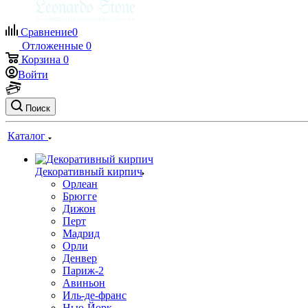
Сравнение
0
Отложенные
0
Корзина
0
Войти
Поиск
Каталог
Декоративный кирпич
Орлеан
Брюгге
Дижон
Перт
Мадрид
Орли
Денвер
Париж-2
Авиньон
Иль-де-франс
Нью-Йорк