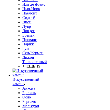
Иль-де-франс
Нью-Йорк
Пьемонт
Сидней
Лион
Лувр
Лондон
Бремен
Прованс
Париж
Руан
Сен-Жермен
Дижон
Тонкостенный
+ ЕЩЕ 19
Искусственный
камень
Анкона
Бретань
Осло
Бергамо
Мельбурн