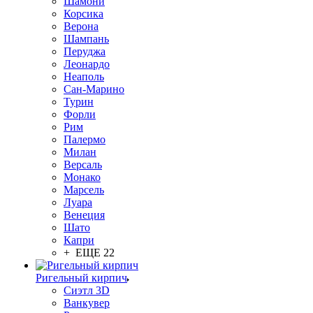
Шамони
Корсика
Верона
Шампань
Перуджа
Леонардо
Неаполь
Сан-Марино
Турин
Форли
Рим
Палермо
Милан
Версаль
Монако
Марсель
Луара
Венеция
Шато
Капри
+ ЕЩЕ 22
Ригельный кирпич
Сиэтл 3D
Ванкувер