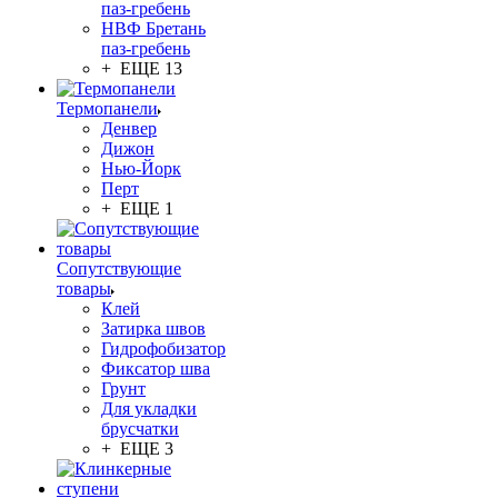
паз-гребень
НВФ Бретань
паз-гребень
+ ЕЩЕ 13
Термопанели
Денвер
Дижон
Нью-Йорк
Перт
+ ЕЩЕ 1
Сопутствующие
товары
Клей
Затирка швов
Гидрофобизатор
Фиксатор шва
Грунт
Для укладки
брусчатки
+ ЕЩЕ 3