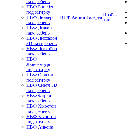
паз-гребень
НВФ Брисбен
под затирку
Прайс-
НВФ Денвер
НВФ
Акции
Галерея
лист
паз-гребень
НВФ Дижон
паз-гребень
НВФ Лиссабон
3D паз-гребень
НВФ Лиссабон
паз-гребень
НВФ
Люксембург
под затирку
НВФ Окленд
под затирку
НВФ Сиэтл 3D
паз-гребень
НВФ Форли
паз-гребень
НВФ Хьюстон
паз-гребень
НВФ Хьюстон
под затирку
НВФ Анкона