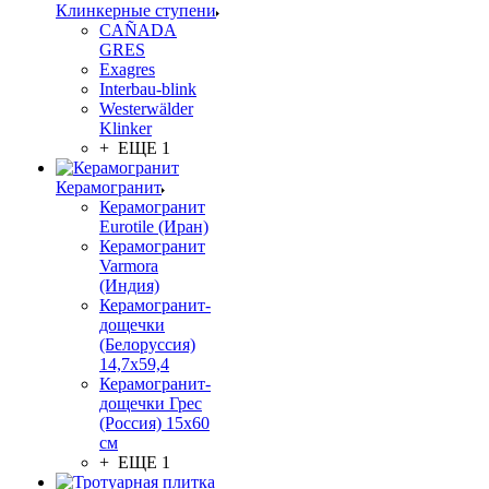
Клинкерные ступени
CAÑADA
GRES
Exagres
Interbau-blink
Westerwälder
Klinker
+ ЕЩЕ 1
Керамогранит
Керамогранит
Eurotile (Иран)
Керамогранит
Varmora
(Индия)
Керамогранит-
дощечки
(Белоруссия)
14,7x59,4
Керамогранит-
дощечки Грес
(Россия) 15х60
см
+ ЕЩЕ 1