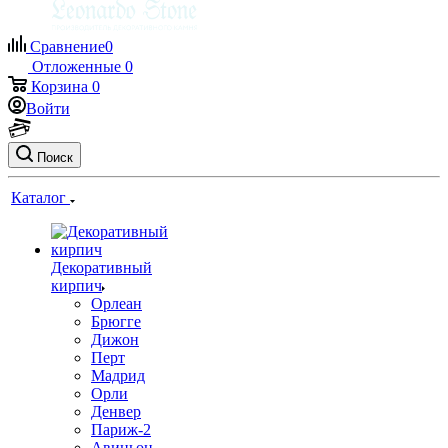
Сравнение
0
Отложенные
0
Корзина
0
Войти
Поиск
Каталог
Декоративный
кирпич
Орлеан
Брюгге
Дижон
Перт
Мадрид
Орли
Денвер
Париж-2
Авиньон