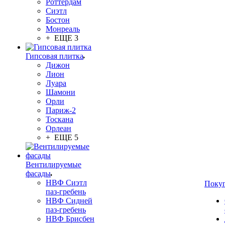
Роттердам
Сиэтл
Бостон
Монреаль
+ ЕЩЕ 3
Гипсовая плитка
Дижон
Лион
Луара
Шамони
Орли
Париж-2
Тоскана
Орлеан
+ ЕЩЕ 5
Вентилируемые
фасады
НВФ Сиэтл
Поку
паз-гребень
НВФ Сидней
паз-гребень
НВФ Брисбен