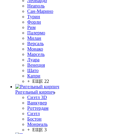
Леонардо
Неаполь
Сан-Марино
Турин
Форли
Рим
Палермо
Милан
Версаль
Монако
Марсель
Луара
Венеция
Шато
Капри
+ ЕЩЕ 22
Ригельный кирпич
Сиэтл 3D
Ванкувер
Роттердам
Сиэтл
Бостон
Монреаль
+ ЕЩЕ 3