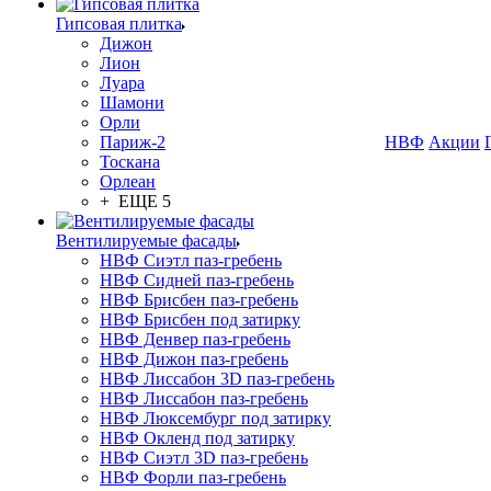
Гипсовая плитка
Дижон
Лион
Луара
Шамони
Орли
Париж-2
НВФ
Акции
Тоскана
Орлеан
+ ЕЩЕ 5
Вентилируемые фасады
НВФ Сиэтл паз-гребень
НВФ Сидней паз-гребень
НВФ Брисбен паз-гребень
НВФ Брисбен под затирку
НВФ Денвер паз-гребень
НВФ Дижон паз-гребень
НВФ Лиссабон 3D паз-гребень
НВФ Лиссабон паз-гребень
НВФ Люксембург под затирку
НВФ Окленд под затирку
НВФ Сиэтл 3D паз-гребень
НВФ Форли паз-гребень