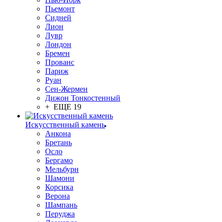
Пьемонт
Сидней
Лион
Лувр
Лондон
Бремен
Прованс
Париж
Руан
Сен-Жермен
Дижон Тонкостенный
+ ЕЩЕ 19
Искусственный камень
Анкона
Бретань
Осло
Бергамо
Мельбурн
Шамони
Корсика
Верона
Шампань
Перуджа