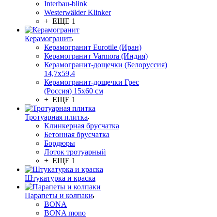
Interbau-blink
Westerwälder Klinker
+ ЕЩЕ 1
Керамогранит
Керамогранит Eurotile (Иран)
Керамогранит Varmora (Индия)
Керамогранит-дощечки (Белоруссия)
14,7x59,4
Керамогранит-дощечки Грес
(Россия) 15х60 см
+ ЕЩЕ 1
Тротуарная плитка
Клинкерная брусчатка
Бетонная брусчатка
Бордюры
Лоток тротуарный
+ ЕЩЕ 1
Штукатурка и краска
Парапеты и колпаки
BONA
BONA mono