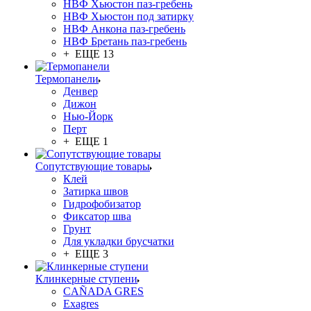
НВФ Хьюстон паз-гребень
НВФ Хьюстон под затирку
НВФ Анкона паз-гребень
НВФ Бретань паз-гребень
+ ЕЩЕ 13
Термопанели
Денвер
Дижон
Нью-Йорк
Перт
+ ЕЩЕ 1
Сопутствующие товары
Клей
Затирка швов
Гидрофобизатор
Фиксатор шва
Грунт
Для укладки брусчатки
+ ЕЩЕ 3
Клинкерные ступени
CAÑADA GRES
Exagres