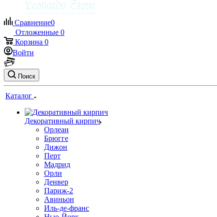
Сравнение
0
Отложенные
0
Корзина
0
Войти
Поиск
Каталог
Декоративный кирпич
Орлеан
Брюгге
Дижон
Перт
Мадрид
Орли
Денвер
Париж-2
Авиньон
Иль-де-франс
Нью-Йорк