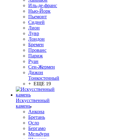
Иль-де-франс
Нью-Йорк
Пьемонт
Сидней
Лион
Лувр
Лондон
Бремен
Прованс
Париж
Руан
Сен-Жермен
Дижон
Тонкостенный
+ ЕЩЕ 19
Искусственный
камень
Анкона
Бретань
Осло
Бергамо
Мельбурн