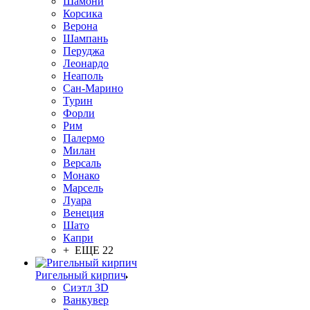
Шамони
Корсика
Верона
Шампань
Перуджа
Леонардо
Неаполь
Сан-Марино
Турин
Форли
Рим
Палермо
Милан
Версаль
Монако
Марсель
Луара
Венеция
Шато
Капри
+ ЕЩЕ 22
Ригельный кирпич
Сиэтл 3D
Ванкувер