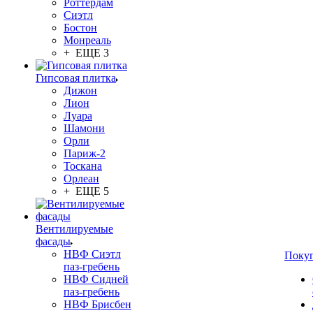
Роттердам
Сиэтл
Бостон
Монреаль
+ ЕЩЕ 3
Гипсовая плитка
Дижон
Лион
Луара
Шамони
Орли
Париж-2
Тоскана
Орлеан
+ ЕЩЕ 5
Вентилируемые
фасады
НВФ Сиэтл
Поку
паз-гребень
НВФ Сидней
паз-гребень
НВФ Брисбен