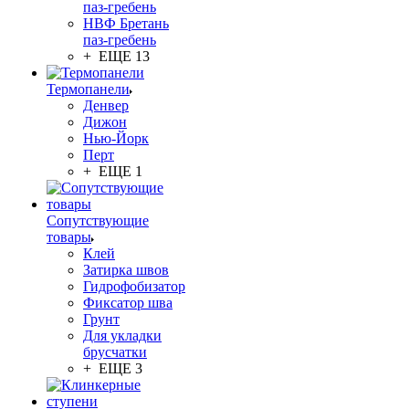
паз-гребень
НВФ Бретань
паз-гребень
+ ЕЩЕ 13
Термопанели
Денвер
Дижон
Нью-Йорк
Перт
+ ЕЩЕ 1
Сопутствующие
товары
Клей
Затирка швов
Гидрофобизатор
Фиксатор шва
Грунт
Для укладки
брусчатки
+ ЕЩЕ 3