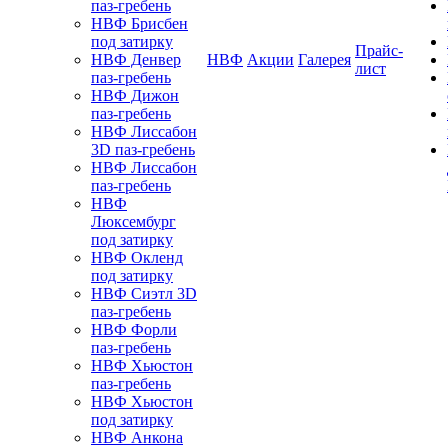
паз-гребень
НВФ Брисбен
под затирку
Прайс-
НВФ Денвер
НВФ
Акции
Галерея
лист
паз-гребень
НВФ Дижон
паз-гребень
НВФ Лиссабон
3D паз-гребень
НВФ Лиссабон
паз-гребень
НВФ
Люксембург
под затирку
НВФ Окленд
под затирку
НВФ Сиэтл 3D
паз-гребень
НВФ Форли
паз-гребень
НВФ Хьюстон
паз-гребень
НВФ Хьюстон
под затирку
НВФ Анкона