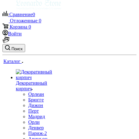
Сравнение
0
Отложенные
0
Корзина
0
Войти
Поиск
Каталог
Декоративный
кирпич
Орлеан
Брюгге
Дижон
Перт
Мадрид
Орли
Денвер
Париж-2
Авиньон