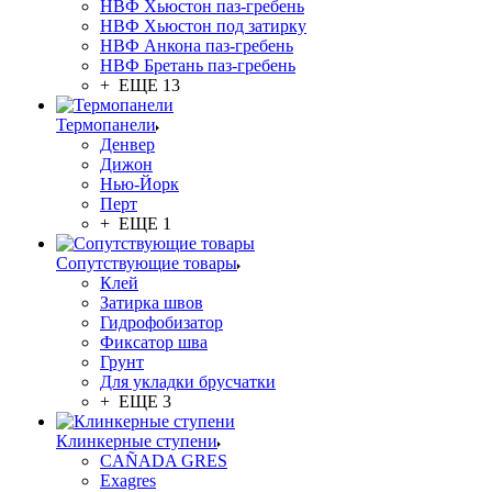
НВФ Хьюстон паз-гребень
НВФ Хьюстон под затирку
НВФ Анкона паз-гребень
НВФ Бретань паз-гребень
+ ЕЩЕ 13
Термопанели
Денвер
Дижон
Нью-Йорк
Перт
+ ЕЩЕ 1
Сопутствующие товары
Клей
Затирка швов
Гидрофобизатор
Фиксатор шва
Грунт
Для укладки брусчатки
+ ЕЩЕ 3
Клинкерные ступени
CAÑADA GRES
Exagres