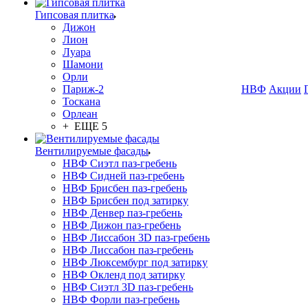
Гипсовая плитка
Дижон
Лион
Луара
Шамони
Орли
Париж-2
НВФ
Акции
Тоскана
Орлеан
+ ЕЩЕ 5
Вентилируемые фасады
НВФ Сиэтл паз-гребень
НВФ Сидней паз-гребень
НВФ Брисбен паз-гребень
НВФ Брисбен под затирку
НВФ Денвер паз-гребень
НВФ Дижон паз-гребень
НВФ Лиссабон 3D паз-гребень
НВФ Лиссабон паз-гребень
НВФ Люксембург под затирку
НВФ Окленд под затирку
НВФ Сиэтл 3D паз-гребень
НВФ Форли паз-гребень