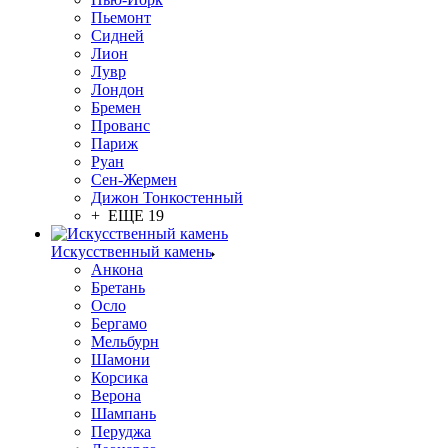
Пьемонт
Сидней
Лион
Лувр
Лондон
Бремен
Прованс
Париж
Руан
Сен-Жермен
Дижон Тонкостенный
+ ЕЩЕ 19
Искусственный камень
Анкона
Бретань
Осло
Бергамо
Мельбурн
Шамони
Корсика
Верона
Шампань
Перуджа