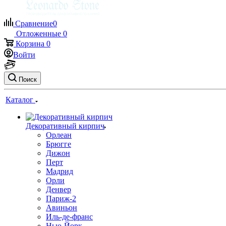
Сравнение
0
Отложенные
0
Корзина
0
Войти
Поиск
Каталог
Декоративный кирпич
Орлеан
Брюгге
Дижон
Перт
Мадрид
Орли
Денвер
Париж-2
Авиньон
Иль-де-франс
Нью-Йорк