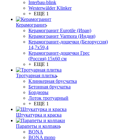
Interbau-blink
Westerwälder Klinker
+ ЕЩЕ 1
Керамогранит
Керамогранит Eurotile (Иран)
Керамогранит Varmora (Индия)
Керамогранит-дощечки (Белоруссия)
14,7x59,4
Керамогранит-дощечки Грес
(Россия) 15х60 см
+ ЕЩЕ 1
Тротуарная плитка
Клинкерная брусчатка
Бетонная брусчатка
Бордюры
Лоток тротуарный
+ ЕЩЕ 1
Штукатурка и краска
Парапеты и колпаки
BONA
BONA mono