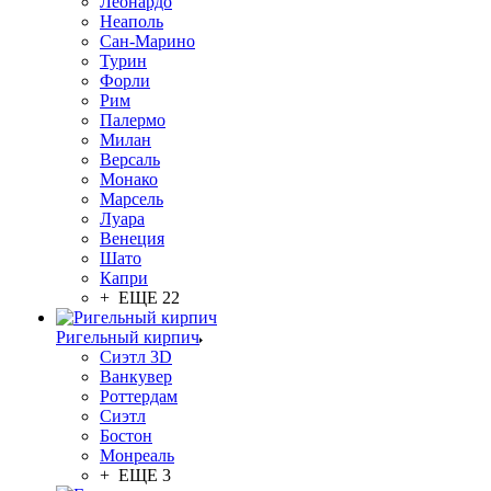
Леонардо
Неаполь
Сан-Марино
Турин
Форли
Рим
Палермо
Милан
Версаль
Монако
Марсель
Луара
Венеция
Шато
Капри
+ ЕЩЕ 22
Ригельный кирпич
Сиэтл 3D
Ванкувер
Роттердам
Сиэтл
Бостон
Монреаль
+ ЕЩЕ 3