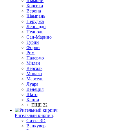
Шамони
Корсика
Верона
Шампань
Перуджа
Леонардо
Неаполь
Сан-Марино
Турин
Форли
Рим
Палермо
Милан
Версаль
Монако
Марсель
Луара
Венеция
Шато
Капри
+ ЕЩЕ 22
Ригельный кирпич
Сиэтл 3D
Ванкувер