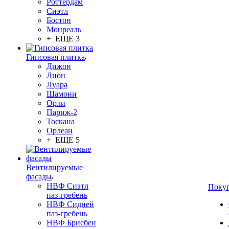
Роттердам
Сиэтл
Бостон
Монреаль
+ ЕЩЕ 3
Гипсовая плитка
Дижон
Лион
Луара
Шамони
Орли
Париж-2
Тоскана
Орлеан
+ ЕЩЕ 5
Вентилируемые
фасады
НВФ Сиэтл
Поку
паз-гребень
НВФ Сидней
паз-гребень
НВФ Брисбен