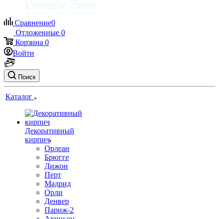
Сравнение
0
Отложенные
0
Корзина
0
Войти
Поиск
Каталог
Декоративный
кирпич
Орлеан
Брюгге
Дижон
Перт
Мадрид
Орли
Денвер
Париж-2
Авиньон