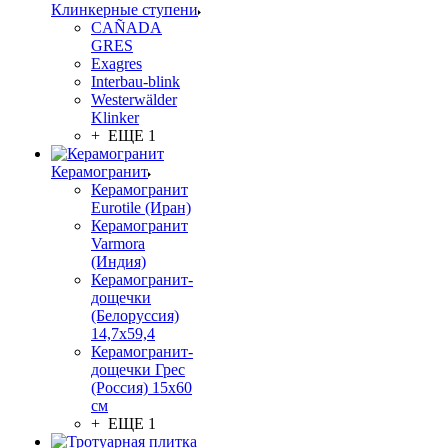
Клинкерные ступени
CAÑADA
GRES
Exagres
Interbau-blink
Westerwälder
Klinker
+ ЕЩЕ 1
Керамогранит
Керамогранит
Eurotile (Иран)
Керамогранит
Varmora
(Индия)
Керамогранит-
дощечки
(Белоруссия)
14,7x59,4
Керамогранит-
дощечки Грес
(Россия) 15х60
см
+ ЕЩЕ 1