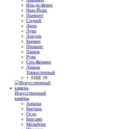
Иль-де-франс
Нью-Йорк
Пьемонт
Сидней
Лион
Лувр
Лондон
Бремен
Прованс
Париж
Руан
Сен-Жермен
Дижон
Тонкостенный
+ ЕЩЕ 19
Искусственный
камень
Анкона
Бретань
Осло
Бергамо
Мельбурн