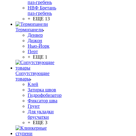
паз-гребень
НВФ Бретань
паз-гребень
+ ЕЩЕ 13
Термопанели
Денвер
Дижон
Нью-Йорк
Перт
+ ЕЩЕ 1
Сопутствующие
товары
Клей
Затирка швов
Гидрофобизатор
Фиксатор шва
Грунт
Для укладки
брусчатки
+ ЕЩЕ 3