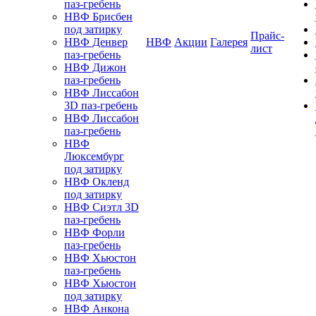
паз-гребень
НВФ Брисбен
под затирку
Прайс-
НВФ Денвер
НВФ
Акции
Галерея
лист
паз-гребень
НВФ Дижон
паз-гребень
НВФ Лиссабон
3D паз-гребень
НВФ Лиссабон
паз-гребень
НВФ
Люксембург
под затирку
НВФ Окленд
под затирку
НВФ Сиэтл 3D
паз-гребень
НВФ Форли
паз-гребень
НВФ Хьюстон
паз-гребень
НВФ Хьюстон
под затирку
НВФ Анкона