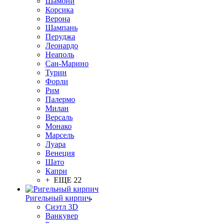
Шамони
Корсика
Верона
Шампань
Перуджа
Леонардо
Неаполь
Сан-Марино
Турин
Форли
Рим
Палермо
Милан
Версаль
Монако
Марсель
Луара
Венеция
Шато
Капри
+ ЕЩЕ 22
Ригельный кирпич
Сиэтл 3D
Ванкувер