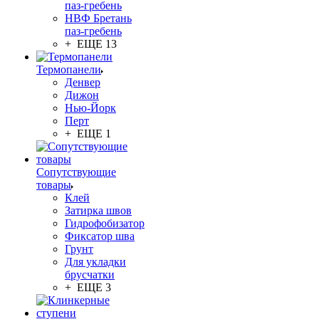
паз-гребень
НВФ Бретань
паз-гребень
+ ЕЩЕ 13
Термопанели
Денвер
Дижон
Нью-Йорк
Перт
+ ЕЩЕ 1
Сопутствующие
товары
Клей
Затирка швов
Гидрофобизатор
Фиксатор шва
Грунт
Для укладки
брусчатки
+ ЕЩЕ 3