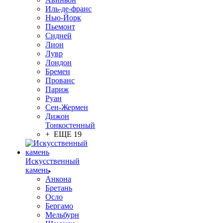
Иль-де-франс
Нью-Йорк
Пьемонт
Сидней
Лион
Лувр
Лондон
Бремен
Прованс
Париж
Руан
Сен-Жермен
Дижон
Тонкостенный
+ ЕЩЕ 19
Искусственный
камень
Анкона
Бретань
Осло
Бергамо
Мельбурн