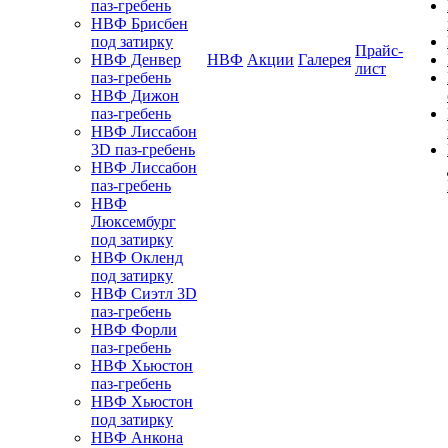
паз-гребень
НВФ Брисбен
под затирку
Прайс-
НВФ Денвер
НВФ
Акции
Галерея
лист
паз-гребень
НВФ Дижон
паз-гребень
НВФ Лиссабон
3D паз-гребень
НВФ Лиссабон
паз-гребень
НВФ
Люксембург
под затирку
НВФ Окленд
под затирку
НВФ Сиэтл 3D
паз-гребень
НВФ Форли
паз-гребень
НВФ Хьюстон
паз-гребень
НВФ Хьюстон
под затирку
НВФ Анкона