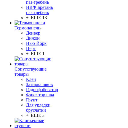
паз-гребень
НВФ Бретань
паз-гребень
+ ЕЩЕ 13
Термопанели
Денвер
Дижон
Нью-Йорк
Перт
+ ЕЩЕ 1
Сопутствующие
товары
Клей
Затирка швов
Гидрофобизатор
Фиксатор шва
Грунт
Для укладки
брусчатки
+ ЕЩЕ 3