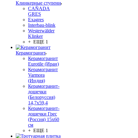
Клинкерные ступени
CAÑADA
GRES
Exagres
Interbau-blink
Westerwälder
Klinker
+ ЕЩЕ 1
Керамогранит
Керамогранит
Eurotile (Иран)
Керамогранит
Varmora
(Индия)
Керамогранит-
дощечки
(Белоруссия)
14,7x59,4
Керамогранит-
дощечки Грес
(Россия) 15х60
см
+ ЕЩЕ 1