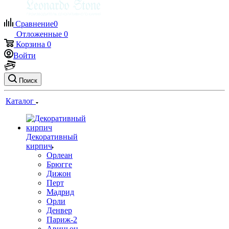
Сравнение
0
Отложенные
0
Корзина
0
Войти
Поиск
Каталог
Декоративный
кирпич
Орлеан
Брюгге
Дижон
Перт
Мадрид
Орли
Денвер
Париж-2
Авиньон