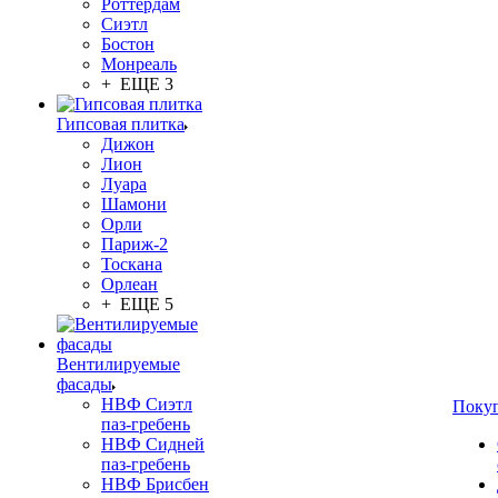
Роттердам
Сиэтл
Бостон
Монреаль
+ ЕЩЕ 3
Гипсовая плитка
Дижон
Лион
Луара
Шамони
Орли
Париж-2
Тоскана
Орлеан
+ ЕЩЕ 5
Вентилируемые
фасады
НВФ Сиэтл
Поку
паз-гребень
НВФ Сидней
паз-гребень
НВФ Брисбен