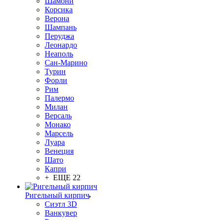
Шамони
Корсика
Верона
Шампань
Перуджа
Леонардо
Неаполь
Сан-Марино
Турин
Форли
Рим
Палермо
Милан
Версаль
Монако
Марсель
Луара
Венеция
Шато
Капри
+ ЕЩЕ 22
Ригельный кирпич
Сиэтл 3D
Ванкувер