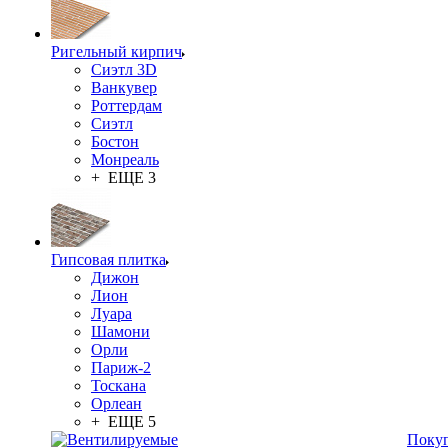
Ригельный кирпич
Сиэтл 3D
Ванкувер
Роттердам
Сиэтл
Бостон
Монреаль
+ ЕЩЕ 3
Гипсовая плитка
Дижон
Лион
Луара
Шамони
Орли
Париж-2
Тоскана
Орлеан
+ ЕЩЕ 5
Поку