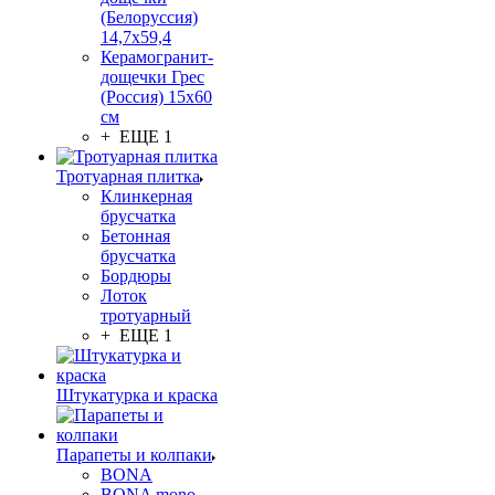
(Белоруссия)
14,7x59,4
Керамогранит-
дощечки Грес
(Россия) 15х60
см
+ ЕЩЕ 1
Тротуарная плитка
Клинкерная
брусчатка
Бетонная
брусчатка
Бордюры
Лоток
тротуарный
+ ЕЩЕ 1
Штукатурка и краска
Парапеты и колпаки
BONA
BONA mono