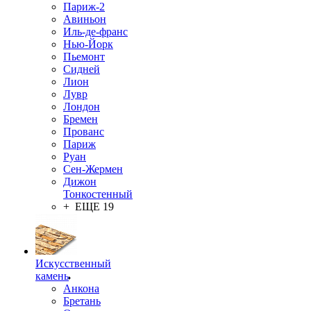
Париж-2
Авиньон
Иль-де-франс
Нью-Йорк
Пьемонт
Сидней
Лион
Лувр
Лондон
Бремен
Прованс
Париж
Руан
Сен-Жермен
Дижон
Тонкостенный
+ ЕЩЕ 19
Искусственный
камень
Анкона
Бретань