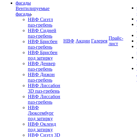
Вентилируемые
фасады
НВФ Сиэтл
паз-гребень
НВФ Сидней
паз-гребень
Прайс-
НВФ
Акции
Галерея
НВФ Брисбен
лист
паз-гребень
НВФ Брисбен
под затирку
НВФ Денвер
паз-гребень
НВФ Дижон
паз-гребень
НВФ Лиссабон
3D паз-гребень
НВФ Лиссабон
паз-гребень
НВФ
Люксембург
под затирку
НВФ Окленд
под затирку
НВФ Сиэтл 3D