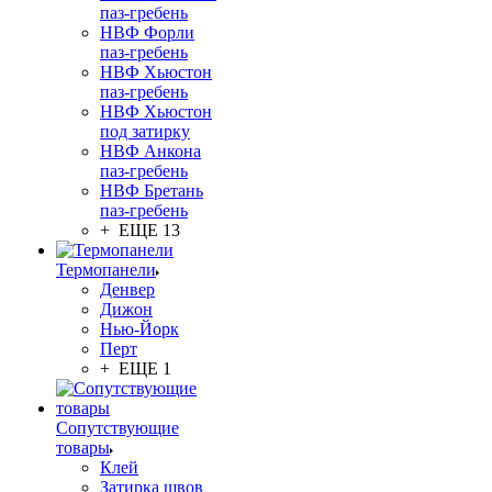
паз-гребень
НВФ Форли
паз-гребень
НВФ Хьюстон
паз-гребень
НВФ Хьюстон
под затирку
НВФ Анкона
паз-гребень
НВФ Бретань
паз-гребень
+ ЕЩЕ 13
Термопанели
Денвер
Дижон
Нью-Йорк
Перт
+ ЕЩЕ 1
Сопутствующие
товары
Клей
Затирка швов