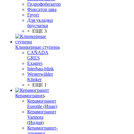
Гидрофобизатор
Фиксатор шва
Грунт
Для укладки
брусчатки
+ ЕЩЕ 3
Клинкерные ступени
CAÑADA
GRES
Exagres
Interbau-blink
Westerwälder
Klinker
+ ЕЩЕ 1
Керамогранит
Керамогранит
Eurotile (Иран)
Керамогранит
Varmora
(Индия)
Керамогранит-
дощечки