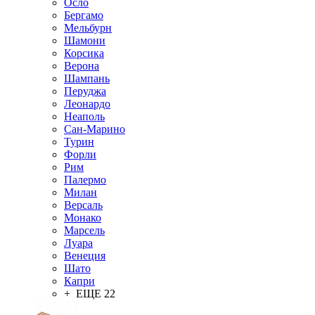
Осло
Бергамо
Мельбурн
Шамони
Корсика
Верона
Шампань
Перуджа
Леонардо
Неаполь
Сан-Марино
Турин
Форли
Рим
Палермо
Милан
Версаль
Монако
Марсель
Луара
Венеция
Шато
Капри
+ ЕЩЕ 22