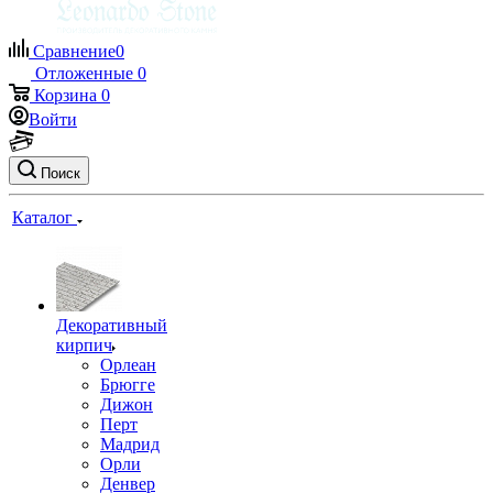
Сравнение
0
Отложенные
0
Корзина
0
Войти
Поиск
Каталог
Декоративный
кирпич
Орлеан
Брюгге
Дижон
Перт
Мадрид
Орли
Денвер