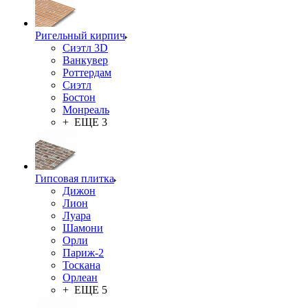
Ригельный кирпич
Сиэтл 3D
Ванкувер
Роттердам
Сиэтл
Бостон
Монреаль
+ ЕЩЕ 3
Гипсовая плитка
Дижон
Лион
Луара
Шамони
Орли
Париж-2
Тоскана
Орлеан
+ ЕЩЕ 5