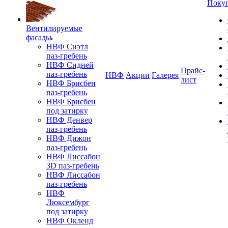
Поку
Вентилируемые
фасады
НВФ Сиэтл
паз-гребень
НВФ Сидней
Прайс-
паз-гребень
НВФ
Акции
Галерея
лист
НВФ Брисбен
паз-гребень
НВФ Брисбен
под затирку
НВФ Денвер
паз-гребень
НВФ Дижон
паз-гребень
НВФ Лиссабон
3D паз-гребень
НВФ Лиссабон
паз-гребень
НВФ
Люксембург
под затирку
НВФ Окленд