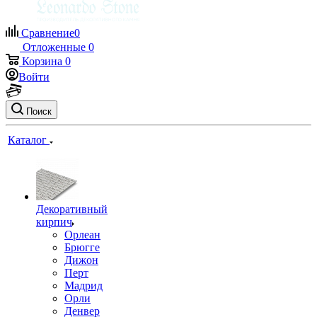
Сравнение
0
Отложенные
0
Корзина
0
Войти
Поиск
Каталог
Декоративный
кирпич
Орлеан
Брюгге
Дижон
Перт
Мадрид
Орли
Денвер