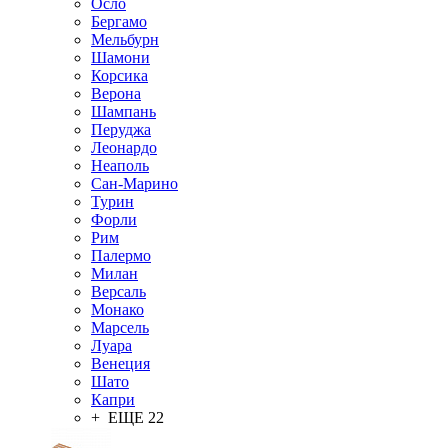
Осло
Бергамо
Мельбурн
Шамони
Корсика
Верона
Шампань
Перуджа
Леонардо
Неаполь
Сан-Марино
Турин
Форли
Рим
Палермо
Милан
Версаль
Монако
Марсель
Луара
Венеция
Шато
Капри
+ ЕЩЕ 22