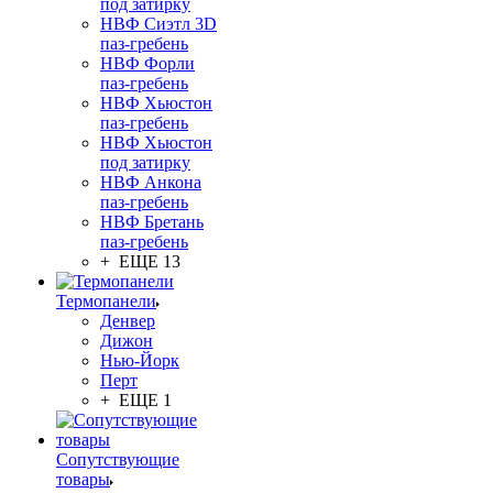
под затирку
НВФ Сиэтл 3D
паз-гребень
НВФ Форли
паз-гребень
НВФ Хьюстон
паз-гребень
НВФ Хьюстон
под затирку
НВФ Анкона
паз-гребень
НВФ Бретань
паз-гребень
+ ЕЩЕ 13
Термопанели
Денвер
Дижон
Нью-Йорк
Перт
+ ЕЩЕ 1
Сопутствующие
товары