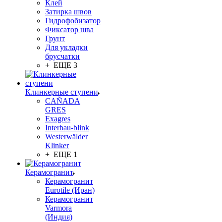
Клей
Затирка швов
Гидрофобизатор
Фиксатор шва
Грунт
Для укладки
брусчатки
+ ЕЩЕ 3
Клинкерные ступени
CAÑADA
GRES
Exagres
Interbau-blink
Westerwälder
Klinker
+ ЕЩЕ 1
Керамогранит
Керамогранит
Eurotile (Иран)
Керамогранит
Varmora
(Индия)