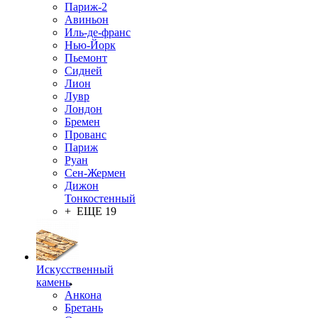
Париж-2
Авиньон
Иль-де-франс
Нью-Йорк
Пьемонт
Сидней
Лион
Лувр
Лондон
Бремен
Прованс
Париж
Руан
Сен-Жермен
Дижон
Тонкостенный
+ ЕЩЕ 19
Искусственный
камень
Анкона
Бретань