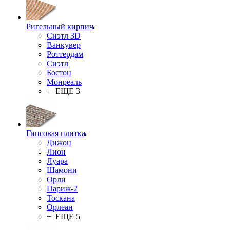
Ригельный кирпич
Сиэтл 3D
Ванкувер
Роттердам
Сиэтл
Бостон
Монреаль
+ ЕЩЕ 3
Гипсовая плитка
Дижон
Лион
Луара
Шамони
Орли
Париж-2
Тоскана
Орлеан
+ ЕЩЕ 5