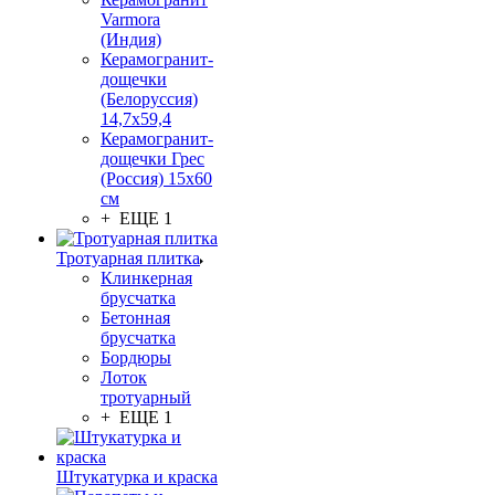
Varmora
(Индия)
Керамогранит-
дощечки
(Белоруссия)
14,7x59,4
Керамогранит-
дощечки Грес
(Россия) 15х60
см
+ ЕЩЕ 1
Тротуарная плитка
Клинкерная
брусчатка
Бетонная
брусчатка
Бордюры
Лоток
тротуарный
+ ЕЩЕ 1
Штукатурка и краска