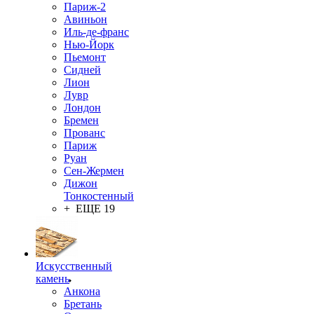
Париж-2
Авиньон
Иль-де-франс
Нью-Йорк
Пьемонт
Сидней
Лион
Лувр
Лондон
Бремен
Прованс
Париж
Руан
Сен-Жермен
Дижон
Тонкостенный
+ ЕЩЕ 19
Искусственный
камень
Анкона
Бретань