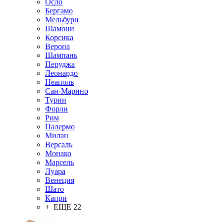
Осло
Бергамо
Мельбурн
Шамони
Корсика
Верона
Шампань
Перуджа
Леонардо
Неаполь
Сан-Марино
Турин
Форли
Рим
Палермо
Милан
Версаль
Монако
Марсель
Луара
Венеция
Шато
Капри
+ ЕЩЕ 22