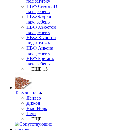
под затирку
НВФ Сиэтл 3D
паз-гребень
НВФ Форли
паз-гребень
НВФ Хьюстон
паз-гребень
НВФ Хьюстон
под затирку
НВФ Анкона
паз-гребень
НВФ Бретань
паз-гребень
+ ЕЩЕ 13
Термопанели
Денвер
Дижон
Нью-Йорк
Перт
+ ЕЩЕ 1