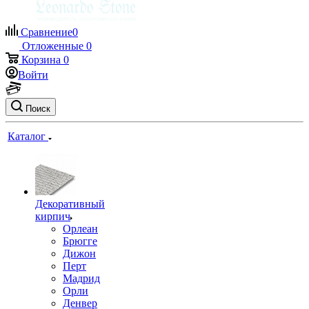
Сравнение
0
Отложенные
0
Корзина
0
Войти
Поиск
Каталог
Декоративный
кирпич
Орлеан
Брюгге
Дижон
Перт
Мадрид
Орли
Денвер