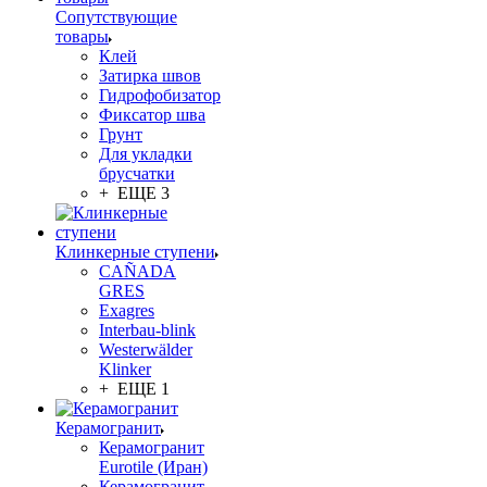
Сопутствующие
товары
Клей
Затирка швов
Гидрофобизатор
Фиксатор шва
Грунт
Для укладки
брусчатки
+ ЕЩЕ 3
Клинкерные ступени
CAÑADA
GRES
Exagres
Interbau-blink
Westerwälder
Klinker
+ ЕЩЕ 1
Керамогранит
Керамогранит
Eurotile (Иран)
Керамогранит