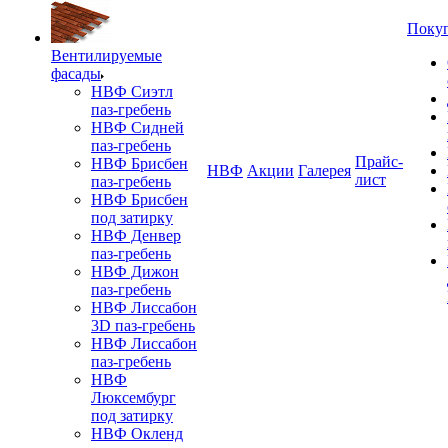
Поку
Вентилируемые
фасады
НВФ Сиэтл
паз-гребень
НВФ Сидней
паз-гребень
Прайс-
НВФ Брисбен
НВФ
Акции
Галерея
лист
паз-гребень
НВФ Брисбен
под затирку
НВФ Денвер
паз-гребень
НВФ Дижон
паз-гребень
НВФ Лиссабон
3D паз-гребень
НВФ Лиссабон
паз-гребень
НВФ
Люксембург
под затирку
НВФ Окленд