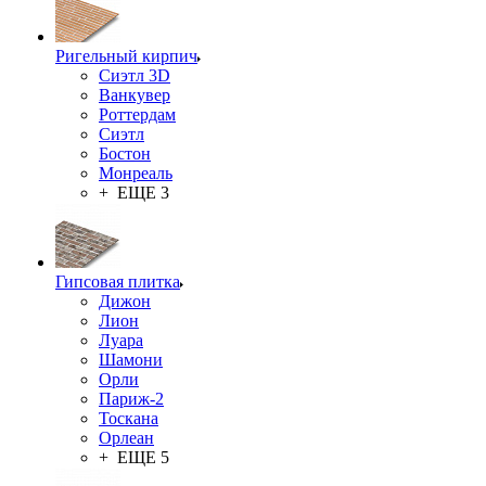
Ригельный кирпич
Сиэтл 3D
Ванкувер
Роттердам
Сиэтл
Бостон
Монреаль
+ ЕЩЕ 3
Гипсовая плитка
Дижон
Лион
Луара
Шамони
Орли
Париж-2
Тоскана
Орлеан
+ ЕЩЕ 5