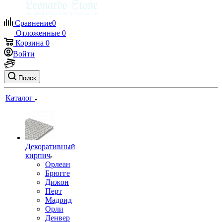
Сравнение
0
Отложенные
0
Корзина
0
Войти
Поиск
Каталог
Декоративный
кирпич
Орлеан
Брюгге
Дижон
Перт
Мадрид
Орли
Денвер