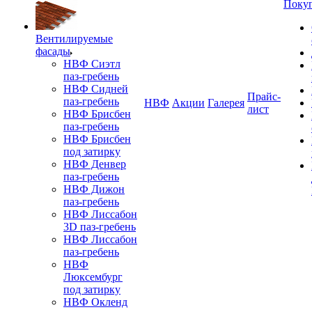
Поку
Вентилируемые
фасады
НВФ Сиэтл
паз-гребень
НВФ Сидней
Прайс-
паз-гребень
НВФ
Акции
Галерея
лист
НВФ Брисбен
паз-гребень
НВФ Брисбен
под затирку
НВФ Денвер
паз-гребень
НВФ Дижон
паз-гребень
НВФ Лиссабон
3D паз-гребень
НВФ Лиссабон
паз-гребень
НВФ
Люксембург
под затирку
НВФ Окленд