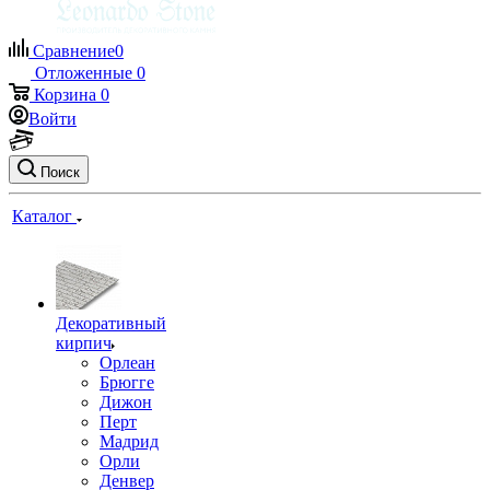
Сравнение
0
Отложенные
0
Корзина
0
Войти
Поиск
Каталог
Декоративный
кирпич
Орлеан
Брюгге
Дижон
Перт
Мадрид
Орли
Денвер