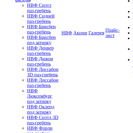
НВФ Сиэтл
паз-гребень
НВФ Сидней
паз-гребень
НВФ Брисбен
Прайс-
паз-гребень
НВФ
Акции
Галерея
лист
НВФ Брисбен
под затирку
НВФ Денвер
паз-гребень
НВФ Дижон
паз-гребень
НВФ Лиссабон
3D паз-гребень
НВФ Лиссабон
паз-гребень
НВФ
Люксембург
под затирку
НВФ Окленд
под затирку
НВФ Сиэтл 3D
паз-гребень
НВФ Форли