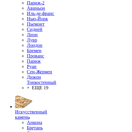
Париж-2
Авиньон
Иль-де-франс
Нью-Йорк
Пьемонт
Сидней
Лион
Лувр
Лондон
Бремен
Прованс
Париж
Руан
Сен-Жермен
Дижон
Тонкостенный
+ ЕЩЕ 19
Искусственный
камень
Анкона
Бретань