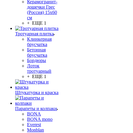
Керамогранит-
дощечки Грес
(Россия) 15х60
см
+ ЕЩЕ 1
Тротуарная плитка
Клинкерная
брусчатка
Бетонная
брусчатка
Бордюры
Лоток
тротуарный
+ ЕЩЕ 1
Штукатурка и краска
Парапеты и колпаки
BONA
BONA mono
Everest
Monblan