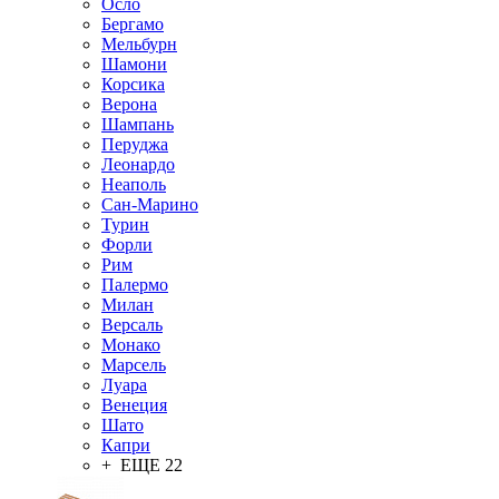
Осло
Бергамо
Мельбурн
Шамони
Корсика
Верона
Шампань
Перуджа
Леонардо
Неаполь
Сан-Марино
Турин
Форли
Рим
Палермо
Милан
Версаль
Монако
Марсель
Луара
Венеция
Шато
Капри
+ ЕЩЕ 22