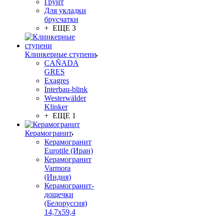
Грунт
Для укладки
брусчатки
+ ЕЩЕ 3
Клинкерные ступени
CAÑADA
GRES
Exagres
Interbau-blink
Westerwälder
Klinker
+ ЕЩЕ 1
Керамогранит
Керамогранит
Eurotile (Иран)
Керамогранит
Varmora
(Индия)
Керамогранит-
дощечки
(Белоруссия)
14,7x59,4