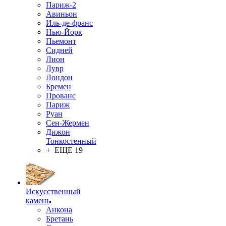
Париж-2
Авиньон
Иль-де-франс
Нью-Йорк
Пьемонт
Сидней
Лион
Лувр
Лондон
Бремен
Прованс
Париж
Руан
Сен-Жермен
Дижон
Тонкостенный
+ ЕЩЕ 19
Искусственный
камень
Анкона
Бретань