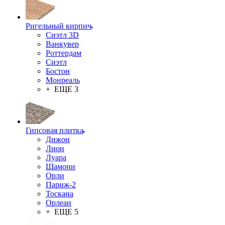
Ригельный кирпич
Сиэтл 3D
Ванкувер
Роттердам
Сиэтл
Бостон
Монреаль
+ ЕЩЕ 3
Гипсовая плитка
Дижон
Лион
Луара
Шамони
Орли
Париж-2
Тоскана
Орлеан
+ ЕЩЕ 5