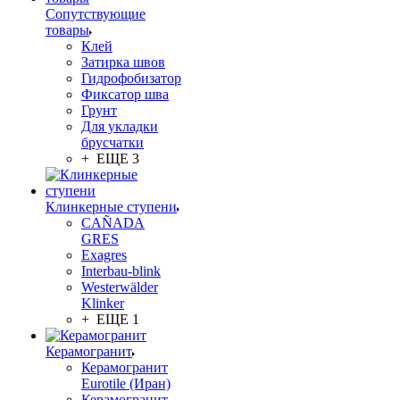
Сопутствующие
товары
Клей
Затирка швов
Гидрофобизатор
Фиксатор шва
Грунт
Для укладки
брусчатки
+ ЕЩЕ 3
Клинкерные ступени
CAÑADA
GRES
Exagres
Interbau-blink
Westerwälder
Klinker
+ ЕЩЕ 1
Керамогранит
Керамогранит
Eurotile (Иран)
Керамогранит