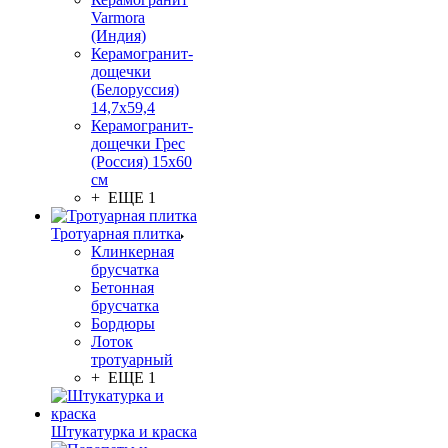
Varmora
(Индия)
Керамогранит-
дощечки
(Белоруссия)
14,7x59,4
Керамогранит-
дощечки Грес
(Россия) 15х60
см
+ ЕЩЕ 1
Тротуарная плитка
Клинкерная
брусчатка
Бетонная
брусчатка
Бордюры
Лоток
тротуарный
+ ЕЩЕ 1
Штукатурка и краска