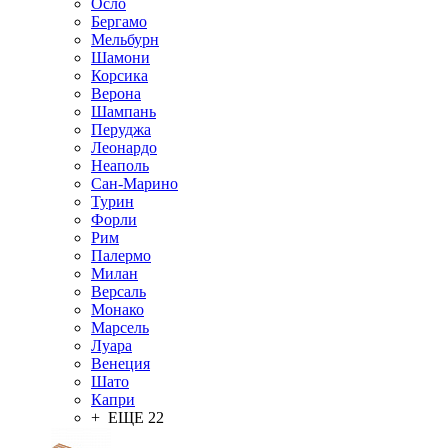
Осло
Бергамо
Мельбурн
Шамони
Корсика
Верона
Шампань
Перуджа
Леонардо
Неаполь
Сан-Марино
Турин
Форли
Рим
Палермо
Милан
Версаль
Монако
Марсель
Луара
Венеция
Шато
Капри
+ ЕЩЕ 22