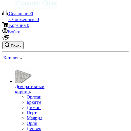
Сравнение
0
Отложенные
0
Корзина
0
Войти
Поиск
Каталог
Декоративный
кирпич
Орлеан
Брюгге
Дижон
Перт
Мадрид
Орли
Денвер