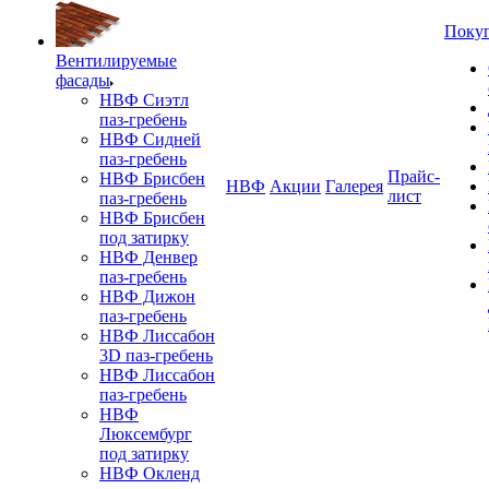
Поку
Вентилируемые
фасады
НВФ Сиэтл
паз-гребень
НВФ Сидней
паз-гребень
Прайс-
НВФ Брисбен
НВФ
Акции
Галерея
лист
паз-гребень
НВФ Брисбен
под затирку
НВФ Денвер
паз-гребень
НВФ Дижон
паз-гребень
НВФ Лиссабон
3D паз-гребень
НВФ Лиссабон
паз-гребень
НВФ
Люксембург
под затирку
НВФ Окленд