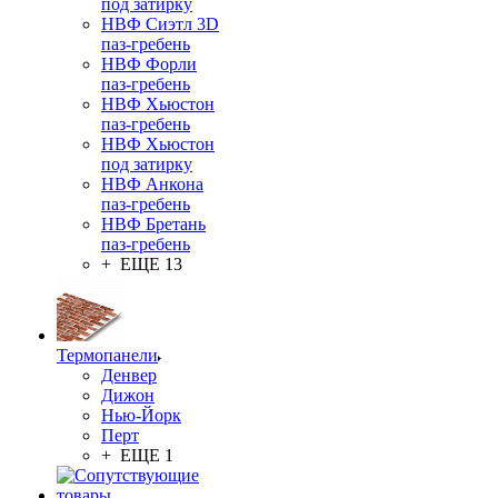
под затирку
НВФ Сиэтл 3D
паз-гребень
НВФ Форли
паз-гребень
НВФ Хьюстон
паз-гребень
НВФ Хьюстон
под затирку
НВФ Анкона
паз-гребень
НВФ Бретань
паз-гребень
+ ЕЩЕ 13
Термопанели
Денвер
Дижон
Нью-Йорк
Перт
+ ЕЩЕ 1