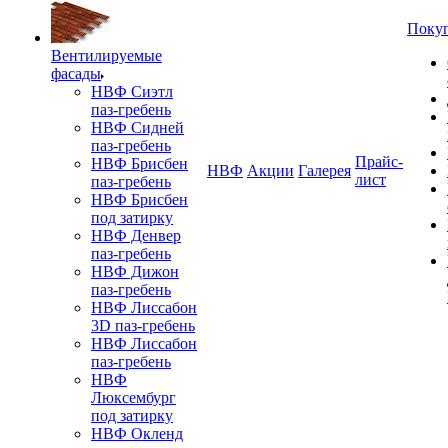
Поку
Вентилируемые
фасады
НВФ Сиэтл
паз-гребень
НВФ Сидней
паз-гребень
Прайс-
НВФ Брисбен
НВФ
Акции
Галерея
лист
паз-гребень
НВФ Брисбен
под затирку
НВФ Денвер
паз-гребень
НВФ Дижон
паз-гребень
НВФ Лиссабон
3D паз-гребень
НВФ Лиссабон
паз-гребень
НВФ
Люксембург
под затирку
НВФ Окленд