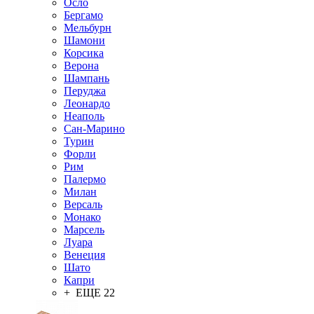
Осло
Бергамо
Мельбурн
Шамони
Корсика
Верона
Шампань
Перуджа
Леонардо
Неаполь
Сан-Марино
Турин
Форли
Рим
Палермо
Милан
Версаль
Монако
Марсель
Луара
Венеция
Шато
Капри
+ ЕЩЕ 22