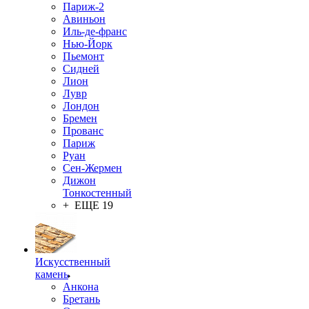
Париж-2
Авиньон
Иль-де-франс
Нью-Йорк
Пьемонт
Сидней
Лион
Лувр
Лондон
Бремен
Прованс
Париж
Руан
Сен-Жермен
Дижон
Тонкостенный
+ ЕЩЕ 19
Искусственный
камень
Анкона
Бретань