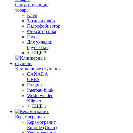
Сопутствующие
товары
Клей
Затирка швов
Гидрофобизатор
Фиксатор шва
Грунт
Для укладки
брусчатки
+ ЕЩЕ 3
Клинкерные ступени
CAÑADA
GRES
Exagres
Interbau-blink
Westerwälder
Klinker
+ ЕЩЕ 1
Керамогранит
Керамогранит
Eurotile (Иран)
Керамогранит