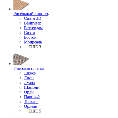
Ригельный кирпич
Сиэтл 3D
Ванкувер
Роттердам
Сиэтл
Бостон
Монреаль
+ ЕЩЕ 3
Гипсовая плитка
Дижон
Лион
Луара
Шамони
Орли
Париж-2
Тоскана
Орлеан
+ ЕЩЕ 5