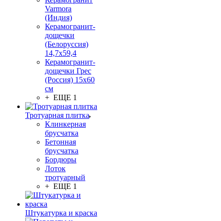
Varmora
(Индия)
Керамогранит-
дощечки
(Белоруссия)
14,7x59,4
Керамогранит-
дощечки Грес
(Россия) 15х60
см
+ ЕЩЕ 1
Тротуарная плитка
Клинкерная
брусчатка
Бетонная
брусчатка
Бордюры
Лоток
тротуарный
+ ЕЩЕ 1
Штукатурка и краска