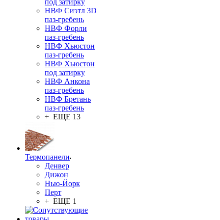
под затирку
НВФ Сиэтл 3D
паз-гребень
НВФ Форли
паз-гребень
НВФ Хьюстон
паз-гребень
НВФ Хьюстон
под затирку
НВФ Анкона
паз-гребень
НВФ Бретань
паз-гребень
+ ЕЩЕ 13
Термопанели
Денвер
Дижон
Нью-Йорк
Перт
+ ЕЩЕ 1