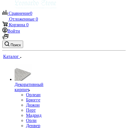
Сравнение
0
Отложенные
0
Корзина
0
Войти
Поиск
Каталог
Декоративный
кирпич
Орлеан
Брюгге
Дижон
Перт
Мадрид
Орли
Денвер