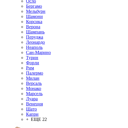
Осло
Бергамо
Мельбурн
Шамони
Корсика
Верона
Шампань
Перуджа
Леонардо
Неаполь
Сан-Марино
Турин
Форли
Рим
Палермо
Милан
Версаль
Монако
Марсель
Луара
Венеция
Шато
Капри
+ ЕЩЕ 22