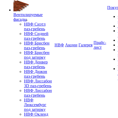
Поку
Вентилируемые
фасады
НВФ Сиэтл
паз-гребень
НВФ Сидней
паз-гребень
Прайс-
НВФ Брисбен
НВФ
Акции
Галерея
лист
паз-гребень
НВФ Брисбен
под затирку
НВФ Денвер
паз-гребень
НВФ Дижон
паз-гребень
НВФ Лиссабон
3D паз-гребень
НВФ Лиссабон
паз-гребень
НВФ
Люксембург
под затирку
НВФ Окленд