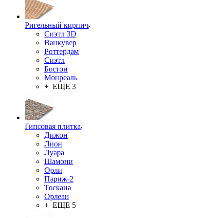
Ригельный кирпич
Сиэтл 3D
Ванкувер
Роттердам
Сиэтл
Бостон
Монреаль
+ ЕЩЕ 3
Гипсовая плитка
Дижон
Лион
Луара
Шамони
Орли
Париж-2
Тоскана
Орлеан
+ ЕЩЕ 5