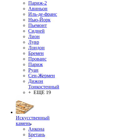
Париж-2
Авиньон
Иль-де-франс
Нью-Йорк
Пьемонт
Сидней
Лион
Лувр
Лондон
Бремен
Прованс
Париж
Руан
Сен-Жермен
Дижон
Тонкостенный
+ ЕЩЕ 19
Искусственный
камень
Анкона
Бретань