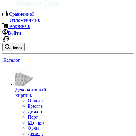
Сравнение
0
Отложенные
0
Корзина
0
Войти
Поиск
Каталог
Декоративный
кирпич
Орлеан
Брюгге
Дижон
Перт
Мадрид
Орли
Денвер