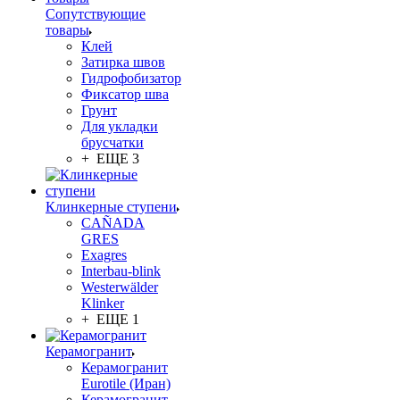
Сопутствующие
товары
Клей
Затирка швов
Гидрофобизатор
Фиксатор шва
Грунт
Для укладки
брусчатки
+ ЕЩЕ 3
Клинкерные ступени
CAÑADA
GRES
Exagres
Interbau-blink
Westerwälder
Klinker
+ ЕЩЕ 1
Керамогранит
Керамогранит
Eurotile (Иран)
Керамогранит