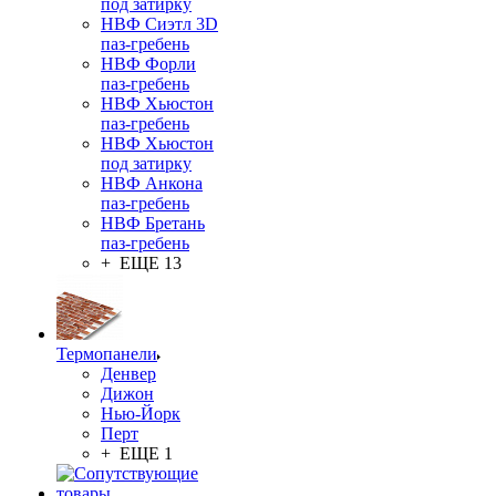
под затирку
НВФ Сиэтл 3D
паз-гребень
НВФ Форли
паз-гребень
НВФ Хьюстон
паз-гребень
НВФ Хьюстон
под затирку
НВФ Анкона
паз-гребень
НВФ Бретань
паз-гребень
+ ЕЩЕ 13
Термопанели
Денвер
Дижон
Нью-Йорк
Перт
+ ЕЩЕ 1