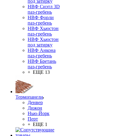
под затирку
НВФ Сиэтл 3D
паз-гребень
НВФ Форли
паз-гребень
НВФ Хьюстон
паз-гребень
НВФ Хьюстон
под затирку
НВФ Анкона
паз-гребень
НВФ Бретань
паз-гребень
+ ЕЩЕ 13
Термопанели
Денвер
Дижон
Нью-Йорк
Перт
+ ЕЩЕ 1