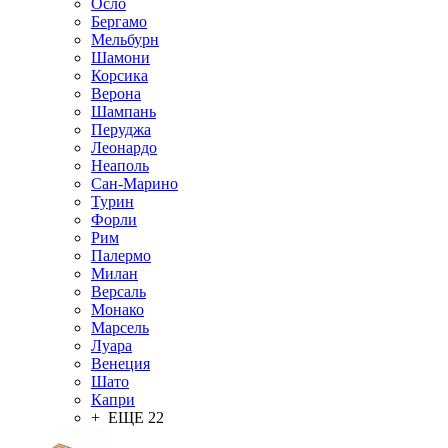
Осло
Бергамо
Мельбурн
Шамони
Корсика
Верона
Шампань
Перуджа
Леонардо
Неаполь
Сан-Марино
Турин
Форли
Рим
Палермо
Милан
Версаль
Монако
Марсель
Луара
Венеция
Шато
Капри
+ ЕЩЕ 22