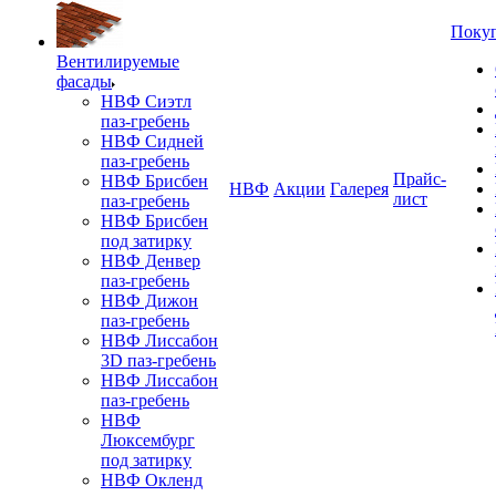
Поку
Вентилируемые
фасады
НВФ Сиэтл
паз-гребень
НВФ Сидней
паз-гребень
Прайс-
НВФ Брисбен
НВФ
Акции
Галерея
лист
паз-гребень
НВФ Брисбен
под затирку
НВФ Денвер
паз-гребень
НВФ Дижон
паз-гребень
НВФ Лиссабон
3D паз-гребень
НВФ Лиссабон
паз-гребень
НВФ
Люксембург
под затирку
НВФ Окленд