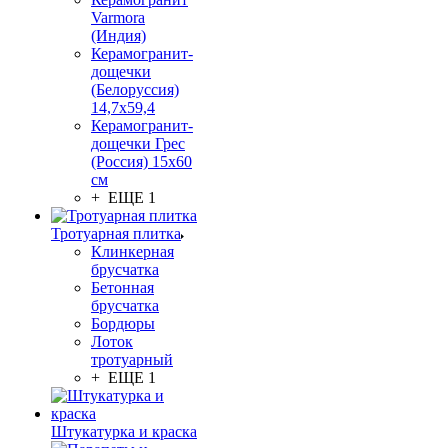
Varmora
(Индия)
Керамогранит-
дощечки
(Белоруссия)
14,7x59,4
Керамогранит-
дощечки Грес
(Россия) 15х60
см
+ ЕЩЕ 1
Тротуарная плитка
Клинкерная
брусчатка
Бетонная
брусчатка
Бордюры
Лоток
тротуарный
+ ЕЩЕ 1
Штукатурка и краска