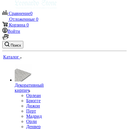
Сравнение
0
Отложенные
0
Корзина
0
Войти
Поиск
Каталог
Декоративный
кирпич
Орлеан
Брюгге
Дижон
Перт
Мадрид
Орли
Денвер