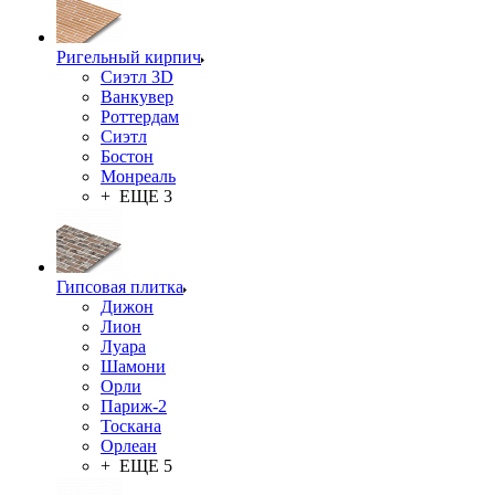
Ригельный кирпич
Сиэтл 3D
Ванкувер
Роттердам
Сиэтл
Бостон
Монреаль
+ ЕЩЕ 3
Гипсовая плитка
Дижон
Лион
Луара
Шамони
Орли
Париж-2
Тоскана
Орлеан
+ ЕЩЕ 5