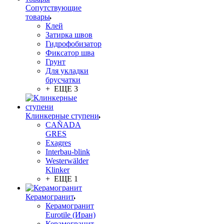
Сопутствующие
товары
Клей
Затирка швов
Гидрофобизатор
Фиксатор шва
Грунт
Для укладки
брусчатки
+ ЕЩЕ 3
Клинкерные ступени
CAÑADA
GRES
Exagres
Interbau-blink
Westerwälder
Klinker
+ ЕЩЕ 1
Керамогранит
Керамогранит
Eurotile (Иран)
Керамогранит