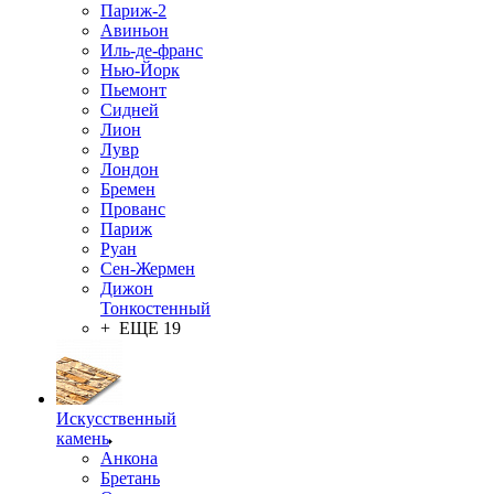
Париж-2
Авиньон
Иль-де-франс
Нью-Йорк
Пьемонт
Сидней
Лион
Лувр
Лондон
Бремен
Прованс
Париж
Руан
Сен-Жермен
Дижон
Тонкостенный
+ ЕЩЕ 19
Искусственный
камень
Анкона
Бретань