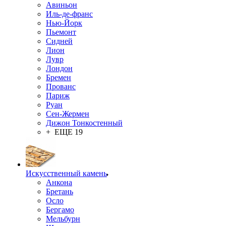
Авиньон
Иль-де-франс
Нью-Йорк
Пьемонт
Сидней
Лион
Лувр
Лондон
Бремен
Прованс
Париж
Руан
Сен-Жермен
Дижон Тонкостенный
+ ЕЩЕ 19
Искусственный камень
Анкона
Бретань
Осло
Бергамо
Мельбурн