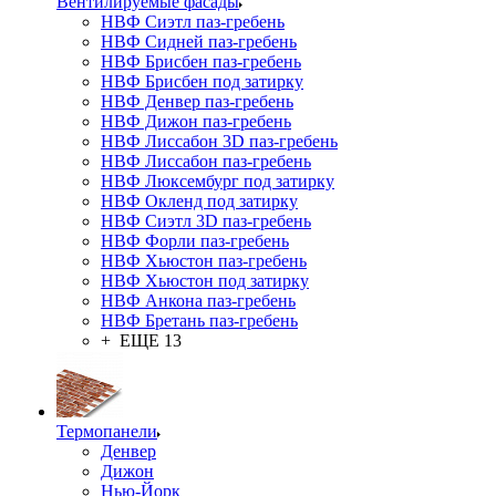
Вентилируемые фасады
НВФ Сиэтл паз-гребень
НВФ Сидней паз-гребень
НВФ Брисбен паз-гребень
НВФ Брисбен под затирку
НВФ Денвер паз-гребень
НВФ Дижон паз-гребень
НВФ Лиссабон 3D паз-гребень
НВФ Лиссабон паз-гребень
НВФ Люксембург под затирку
НВФ Окленд под затирку
НВФ Сиэтл 3D паз-гребень
НВФ Форли паз-гребень
НВФ Хьюстон паз-гребень
НВФ Хьюстон под затирку
НВФ Анкона паз-гребень
НВФ Бретань паз-гребень
+ ЕЩЕ 13
Термопанели
Денвер
Дижон
Нью-Йорк