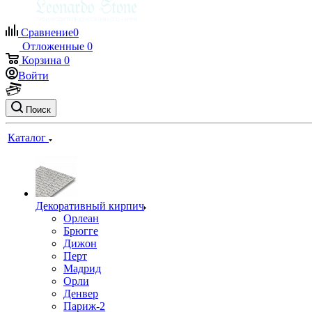
Сравнение
0
Отложенные
0
Корзина
0
Войти
Поиск
Каталог
Декоративный кирпич
Орлеан
Брюгге
Дижон
Перт
Мадрид
Орли
Денвер
Париж-2