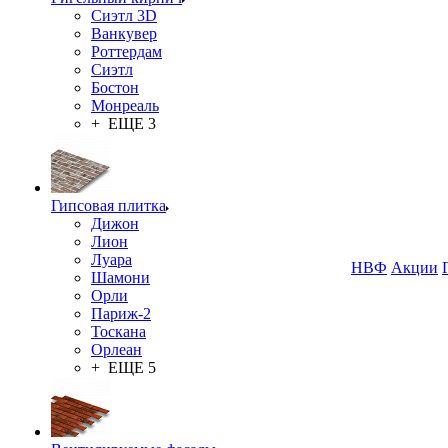
Сиэтл 3D
Ванкувер
Роттердам
Сиэтл
Бостон
Монреаль
+ ЕЩЕ 3
Гипсовая плитка
Дижон
Лион
Луара
НВФ
Акции
Шамони
Орли
Париж-2
Тоскана
Орлеан
+ ЕЩЕ 5