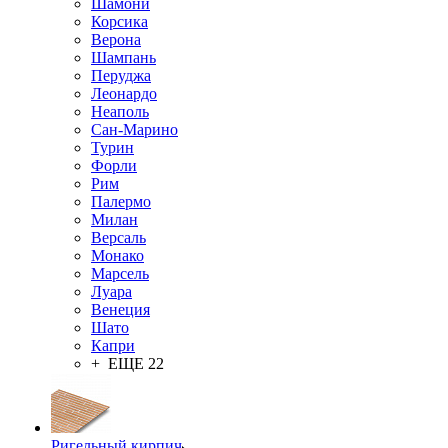
Шамони
Корсика
Верона
Шампань
Перуджа
Леонардо
Неаполь
Сан-Марино
Турин
Форли
Рим
Палермо
Милан
Версаль
Монако
Марсель
Луара
Венеция
Шато
Капри
+ ЕЩЕ 22
Ригельный кирпич