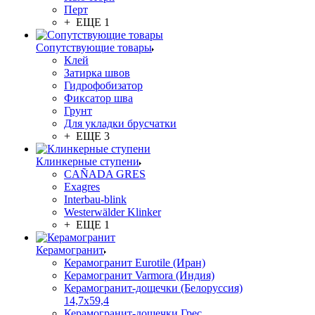
Перт
+ ЕЩЕ 1
Сопутствующие товары
Клей
Затирка швов
Гидрофобизатор
Фиксатор шва
Грунт
Для укладки брусчатки
+ ЕЩЕ 3
Клинкерные ступени
CAÑADA GRES
Exagres
Interbau-blink
Westerwälder Klinker
+ ЕЩЕ 1
Керамогранит
Керамогранит Eurotile (Иран)
Керамогранит Varmora (Индия)
Керамогранит-дощечки (Белоруссия)
14,7x59,4
Керамогранит-дощечки Грес