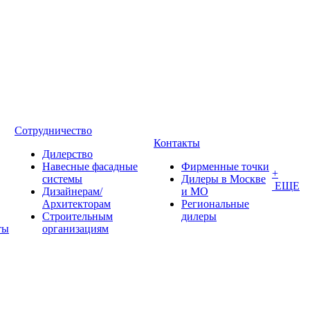
Сотрудничество
Контакты
Дилерство
Навесные фасадные
Фирменные точки
+
системы
Дилеры в Москве
ЕЩЕ
Дизайнерам/
и МО
Архитекторам
Региональные
Строительным
дилеры
ты
организациям