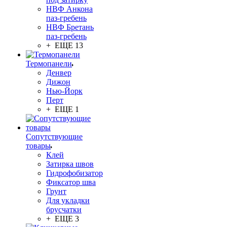
НВФ Анкона
паз-гребень
НВФ Бретань
паз-гребень
+ ЕЩЕ 13
Термопанели
Денвер
Дижон
Нью-Йорк
Перт
+ ЕЩЕ 1
Сопутствующие
товары
Клей
Затирка швов
Гидрофобизатор
Фиксатор шва
Грунт
Для укладки
брусчатки
+ ЕЩЕ 3