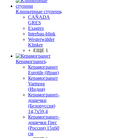
Клинкерные ступени
CAÑADA
GRES
Exagres
Interbau-blink
Westerwälder
Klinker
+ ЕЩЕ 1
Керамогранит
Керамогранит
Eurotile (Иран)
Керамогранит
Varmora
(Индия)
Керамогранит-
дощечки
(Белоруссия)
14,7x59,4
Керамогранит-
дощечки Грес
(Россия) 15х60
см