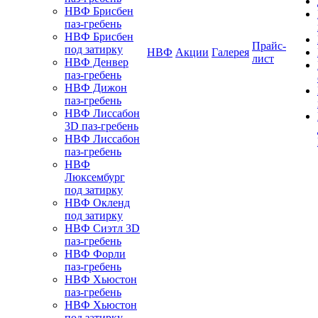
НВФ Брисбен
паз-гребень
НВФ Брисбен
Прайс-
под затирку
НВФ
Акции
Галерея
лист
НВФ Денвер
паз-гребень
НВФ Дижон
паз-гребень
НВФ Лиссабон
3D паз-гребень
НВФ Лиссабон
паз-гребень
НВФ
Люксембург
под затирку
НВФ Окленд
под затирку
НВФ Сиэтл 3D
паз-гребень
НВФ Форли
паз-гребень
НВФ Хьюстон
паз-гребень
НВФ Хьюстон
под затирку