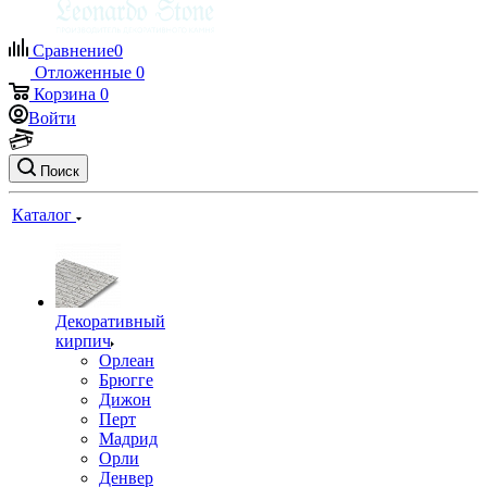
Сравнение
0
Отложенные
0
Корзина
0
Войти
Поиск
Каталог
Декоративный
кирпич
Орлеан
Брюгге
Дижон
Перт
Мадрид
Орли
Денвер