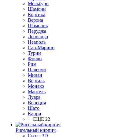
Мельбурн
Шамони
Корсика
Верона
Шампань
Перуджа
Леонардо
Неаполь
Сан-Марино
Турин
Форли
Рим
Палермо
Милан
Версаль
Монако
Марсель
Луара
Венеция
Шато
Капри
+ ЕЩЕ 22
Ригельный кирпич
Сиэтл 3D