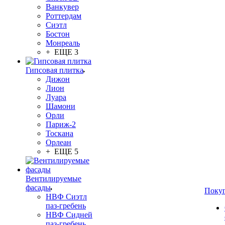
Ванкувер
Роттердам
Сиэтл
Бостон
Монреаль
+ ЕЩЕ 3
Гипсовая плитка
Дижон
Лион
Луара
Шамони
Орли
Париж-2
Тоскана
Орлеан
+ ЕЩЕ 5
Вентилируемые
фасады
Поку
НВФ Сиэтл
паз-гребень
НВФ Сидней
паз-гребень