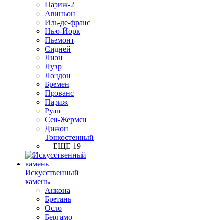
Париж-2
Авиньон
Иль-де-франс
Нью-Йорк
Пьемонт
Сидней
Лион
Лувр
Лондон
Бремен
Прованс
Париж
Руан
Сен-Жермен
Дижон
Тонкостенный
+ ЕЩЕ 19
Искусственный
камень
Анкона
Бретань
Осло
Бергамо