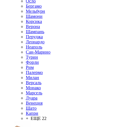
Осло
Бергамо
Мельбурн
Шамони
Корсика
Верона
Шампань
Перуджа
Леонардо
Неаполь
Сан-Марино
Турин
Форли
Рим
Палермо
Милан
Версаль
Монако
Марсель
Луара
Венеция
Шато
Капри
+ ЕЩЕ 22