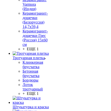
Varmora
(Индия)
Керамогранит-
дощечки
(Белоруссия)
14,7x59,4
Керамогранит-
дощечки Грес
(Россия) 15х60
см
+ ЕЩЕ 1
Тротуарная плитка
Клинкерная
брусчатка
Бетонная
брусчатка
Бордюры
Лоток
тротуарный
+ ЕЩЕ 1
Штукатурка и краска