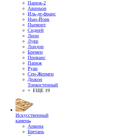
Париж-2
Авиньон
Иль-де-франс
Нью-Йорк
Пьемонт
Сидней
Лион
Лувр
Лондон
Бремен
Прованс
Париж
Руан
Сен-Жермен
Дижон
Тонкостенный
+ ЕЩЕ 19
Искусственный
камень
Анкона
Бретань