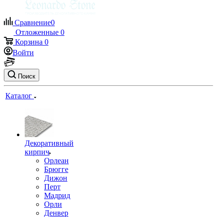
Сравнение
0
Отложенные
0
Корзина
0
Войти
Поиск
Каталог
Декоративный
кирпич
Орлеан
Брюгге
Дижон
Перт
Мадрид
Орли
Денвер