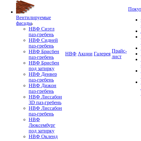
Поку
Вентилируемые
фасады
НВФ Сиэтл
паз-гребень
НВФ Сидней
паз-гребень
Прайс-
НВФ Брисбен
НВФ
Акции
Галерея
лист
паз-гребень
НВФ Брисбен
под затирку
НВФ Денвер
паз-гребень
НВФ Дижон
паз-гребень
НВФ Лиссабон
3D паз-гребень
НВФ Лиссабон
паз-гребень
НВФ
Люксембург
под затирку
НВФ Окленд