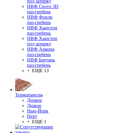
под затирку
НВФ Сиэтл 3D
паз-гребень
НВФ Форли
паз-гребень
НВФ Хьюстон
паз-гребень
НВФ Хьюстон
под затирку
НВФ Анкона
паз-гребень
НВФ Бретань
паз-гребень
+ ЕЩЕ 13
Термопанели
Денвер
Дижон
Нью-Йорк
Перт
+ ЕЩЕ 1