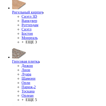
Ригельный кирпич
Сиэтл 3D
Ванкувер
Роттердам
Сиэтл
Бостон
Монреаль
+ ЕЩЕ 3
Гипсовая плитка
Дижон
Лион
Луара
Шамони
Орли
Париж-2
Тоскана
Орлеан
+ ЕЩЕ 5