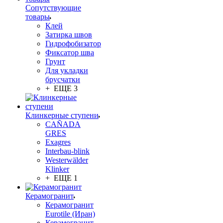
Сопутствующие
товары
Клей
Затирка швов
Гидрофобизатор
Фиксатор шва
Грунт
Для укладки
брусчатки
+ ЕЩЕ 3
Клинкерные ступени
CAÑADA
GRES
Exagres
Interbau-blink
Westerwälder
Klinker
+ ЕЩЕ 1
Керамогранит
Керамогранит
Eurotile (Иран)
Керамогранит