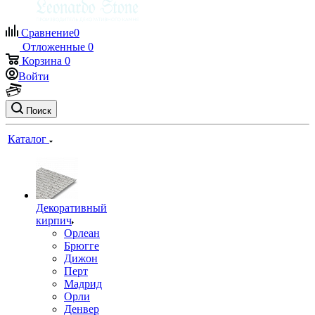
Сравнение
0
Отложенные
0
Корзина
0
Войти
Поиск
Каталог
Декоративный
кирпич
Орлеан
Брюгге
Дижон
Перт
Мадрид
Орли
Денвер