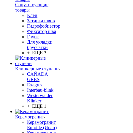
Сопутствующие
товары
Клей
Затирка швов
Гидрофобизатор
Фиксатор шва
Грунт
Для укладки
брусчатки
+ ЕЩЕ 3
Клинкерные ступени
CAÑADA
GRES
Exagres
Interbau-blink
Westerwälder
Klinker
+ ЕЩЕ 1
Керамогранит
Керамогранит
Eurotile (Иран)
Керамогранит