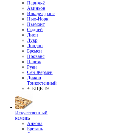
Париж-2
Авиньон
Иль-де-франс
Нью-Йорк
Пьемонт
Сидней
Лион
Лувр
Лондон
Бремен
Прованс
Париж
Руан
Сен-Жермен
Дижон
Тонкостенный
+ ЕЩЕ 19
Искусственный
камень
Анкона
Бретань