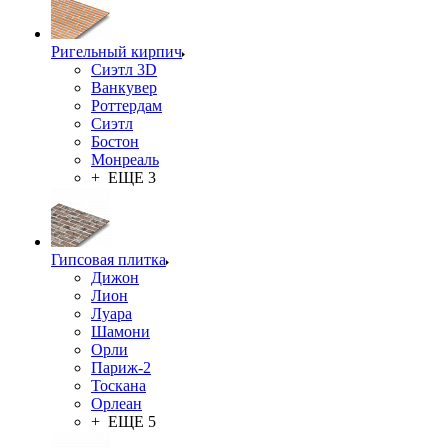
Ригельный кирпич
Сиэтл 3D
Ванкувер
Роттердам
Сиэтл
Бостон
Монреаль
+ ЕЩЕ 3
Гипсовая плитка
Дижон
Лион
Луара
Шамони
Орли
Париж-2
Тоскана
Орлеан
+ ЕЩЕ 5