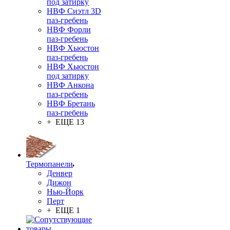
под затирку
НВФ Сиэтл 3D
паз-гребень
НВФ Форли
паз-гребень
НВФ Хьюстон
паз-гребень
НВФ Хьюстон
под затирку
НВФ Анкона
паз-гребень
НВФ Бретань
паз-гребень
+ ЕЩЕ 13
Термопанели
Денвер
Дижон
Нью-Йорк
Перт
+ ЕЩЕ 1