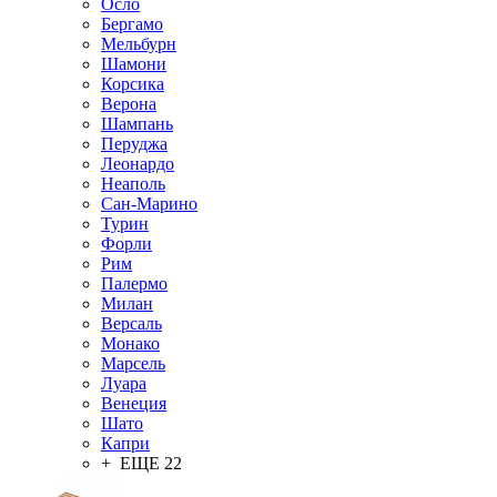
Осло
Бергамо
Мельбурн
Шамони
Корсика
Верона
Шампань
Перуджа
Леонардо
Неаполь
Сан-Марино
Турин
Форли
Рим
Палермо
Милан
Версаль
Монако
Марсель
Луара
Венеция
Шато
Капри
+ ЕЩЕ 22