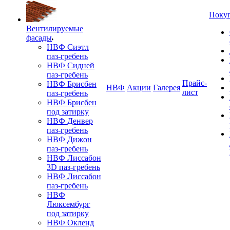
Поку
Вентилируемые
фасады
НВФ Сиэтл
паз-гребень
НВФ Сидней
паз-гребень
Прайс-
НВФ Брисбен
НВФ
Акции
Галерея
лист
паз-гребень
НВФ Брисбен
под затирку
НВФ Денвер
паз-гребень
НВФ Дижон
паз-гребень
НВФ Лиссабон
3D паз-гребень
НВФ Лиссабон
паз-гребень
НВФ
Люксембург
под затирку
НВФ Окленд