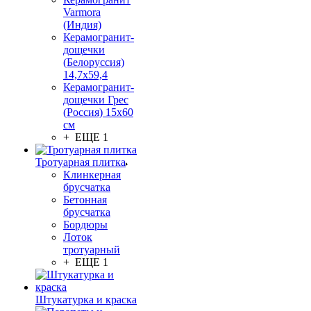
Varmora
(Индия)
Керамогранит-
дощечки
(Белоруссия)
14,7x59,4
Керамогранит-
дощечки Грес
(Россия) 15х60
см
+ ЕЩЕ 1
Тротуарная плитка
Клинкерная
брусчатка
Бетонная
брусчатка
Бордюры
Лоток
тротуарный
+ ЕЩЕ 1
Штукатурка и краска