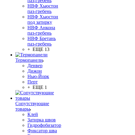
паз-гребень
НВФ Хьюстон
паз-гребень
НВФ Хьюстон
под затирку
НВФ Анкона
паз-гребень
НВФ Бретань
паз-гребень
+ ЕЩЕ 13
Термопанели
Денвер
Дижон
Нью-Йорк
Перт
+ ЕЩЕ 1
Сопутствующие
товары
Клей
Затирка швов
Гидрофобизатор
Фиксатор шва