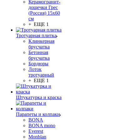
Керамогранит-
дощечки Грес
(Россия) 15х60
см
+ ЕЩЕ 1
Тротуарная плитка
Клинкерная
брусчатка
Бетонная
брусчатка
Бордюры
Лоток
тротуарный
+ ЕЩЕ 1
Штукатурка и краска
Парапеты и колпаки
BONA
BONA mono
Everest
Monblan