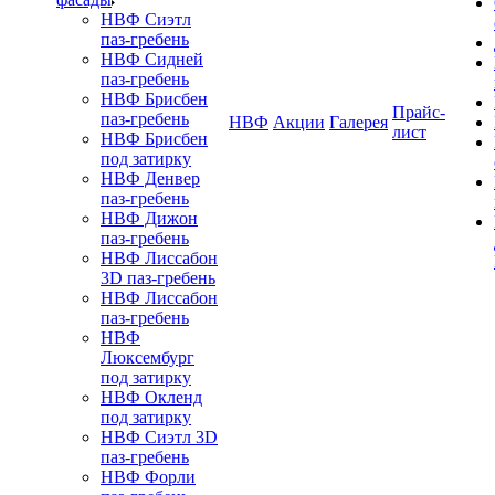
НВФ Сиэтл
паз-гребень
НВФ Сидней
паз-гребень
НВФ Брисбен
Прайс-
паз-гребень
НВФ
Акции
Галерея
лист
НВФ Брисбен
под затирку
НВФ Денвер
паз-гребень
НВФ Дижон
паз-гребень
НВФ Лиссабон
3D паз-гребень
НВФ Лиссабон
паз-гребень
НВФ
Люксембург
под затирку
НВФ Окленд
под затирку
НВФ Сиэтл 3D
паз-гребень
НВФ Форли