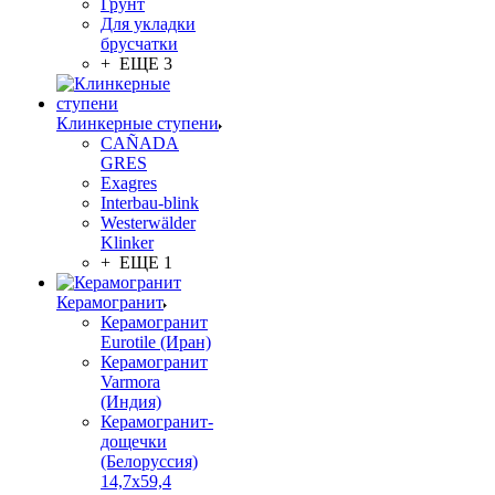
Грунт
Для укладки
брусчатки
+ ЕЩЕ 3
Клинкерные ступени
CAÑADA
GRES
Exagres
Interbau-blink
Westerwälder
Klinker
+ ЕЩЕ 1
Керамогранит
Керамогранит
Eurotile (Иран)
Керамогранит
Varmora
(Индия)
Керамогранит-
дощечки
(Белоруссия)
14,7x59,4