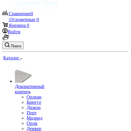
Сравнение
0
Отложенные
0
Корзина
0
Войти
Поиск
Каталог
Декоративный
кирпич
Орлеан
Брюгге
Дижон
Перт
Мадрид
Орли
Денвер