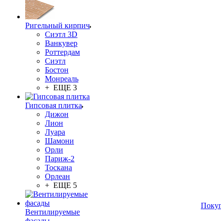
Ригельный кирпич
Сиэтл 3D
Ванкувер
Роттердам
Сиэтл
Бостон
Монреаль
+ ЕЩЕ 3
Гипсовая плитка
Дижон
Лион
Луара
Шамони
Орли
Париж-2
Тоскана
Орлеан
+ ЕЩЕ 5
Поку
Вентилируемые
фасады