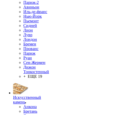
Париж-2
Авиньон
Иль-де-франс
Нью-Йорк
Пьемонт
Сидней
Лион
Лувр
Лондон
Бремен
Прованс
Париж
Руан
Сен-Жермен
Дижон
Тонкостенный
+ ЕЩЕ 19
Искусственный
камень
Анкона
Бретань