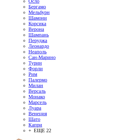
Осло
Бергамо
Мельбурн
Шамони
Корсика
Верона
Шампань
Перуджа
Леонардо
Неаполь
Сан-Марино
Турин
Форли
Рим
Палермо
Милан
Версаль
Монако
Марсель
Луара
Венеция
Шато
Капри
+ ЕЩЕ 22