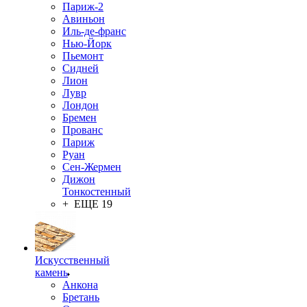
Париж-2
Авиньон
Иль-де-франс
Нью-Йорк
Пьемонт
Сидней
Лион
Лувр
Лондон
Бремен
Прованс
Париж
Руан
Сен-Жермен
Дижон
Тонкостенный
+ ЕЩЕ 19
Искусственный
камень
Анкона
Бретань