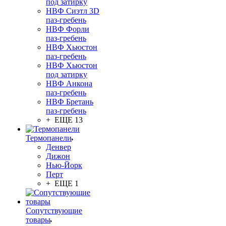
под затирку
НВФ Сиэтл 3D
паз-гребень
НВФ Форли
паз-гребень
НВФ Хьюстон
паз-гребень
НВФ Хьюстон
под затирку
НВФ Анкона
паз-гребень
НВФ Бретань
паз-гребень
+ ЕЩЕ 13
Термопанели
Денвер
Дижон
Нью-Йорк
Перт
+ ЕЩЕ 1
Сопутствующие
товары