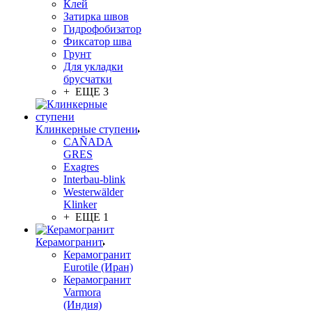
Клей
Затирка швов
Гидрофобизатор
Фиксатор шва
Грунт
Для укладки
брусчатки
+ ЕЩЕ 3
Клинкерные ступени
CAÑADA
GRES
Exagres
Interbau-blink
Westerwälder
Klinker
+ ЕЩЕ 1
Керамогранит
Керамогранит
Eurotile (Иран)
Керамогранит
Varmora
(Индия)