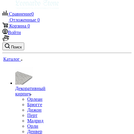
Сравнение
0
Отложенные
0
Корзина
0
Войти
Поиск
Каталог
Декоративный
кирпич
Орлеан
Брюгге
Дижон
Перт
Мадрид
Орли
Денвер