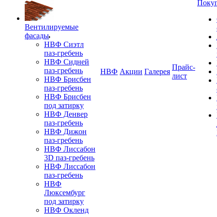
Поку
Вентилируемые
фасады
НВФ Сиэтл
паз-гребень
НВФ Сидней
Прайс-
паз-гребень
НВФ
Акции
Галерея
лист
НВФ Брисбен
паз-гребень
НВФ Брисбен
под затирку
НВФ Денвер
паз-гребень
НВФ Дижон
паз-гребень
НВФ Лиссабон
3D паз-гребень
НВФ Лиссабон
паз-гребень
НВФ
Люксембург
под затирку
НВФ Окленд