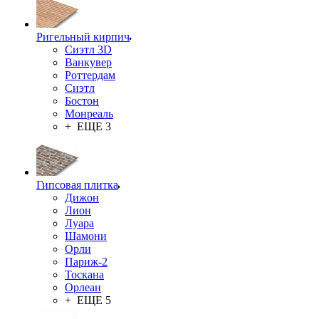
Ригельный кирпич
Сиэтл 3D
Ванкувер
Роттердам
Сиэтл
Бостон
Монреаль
+ ЕЩЕ 3
Гипсовая плитка
Дижон
Лион
Луара
Шамони
Орли
Париж-2
Тоскана
Орлеан
+ ЕЩЕ 5