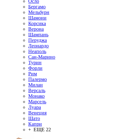
Осло
Бергамо
Мельбурн
Шамони
Корсика
Верона
Шампань
Перуджа
Леонардо
Неаполь
Сан-Марино
Турин
Форли
Рим
Палермо
Милан
Версаль
Монако
Марсель
Луара
Венеция
Шато
Капри
+ ЕЩЕ 22