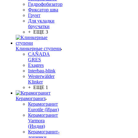
Гидрофобизатор
Фиксатор шва
Грунт
Для укладки
брусчатки
+ ЕЩЕ 3
Клинкерные ступени
CAÑADA
GRES
Exagres
Interbau-blink
Westerwälder
Klinker
+ ЕЩЕ 1
Керамогранит
Керамогранит
Eurotile (Иран)
Керамогранит
Varmora
(Индия)
Керамогранит-
дощечки