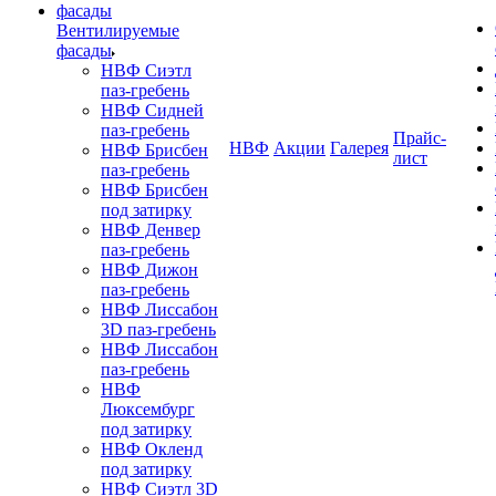
Вентилируемые
фасады
НВФ Сиэтл
паз-гребень
НВФ Сидней
паз-гребень
Прайс-
НВФ
Акции
Галерея
НВФ Брисбен
лист
паз-гребень
НВФ Брисбен
под затирку
НВФ Денвер
паз-гребень
НВФ Дижон
паз-гребень
НВФ Лиссабон
3D паз-гребень
НВФ Лиссабон
паз-гребень
НВФ
Люксембург
под затирку
НВФ Окленд
под затирку
НВФ Сиэтл 3D