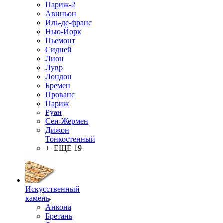
Париж-2
Авиньон
Иль-де-франс
Нью-Йорк
Пьемонт
Сидней
Лион
Лувр
Лондон
Бремен
Прованс
Париж
Руан
Сен-Жермен
Дижон
Тонкостенный
+ ЕЩЕ 19
Искусственный
камень
Анкона
Бретань