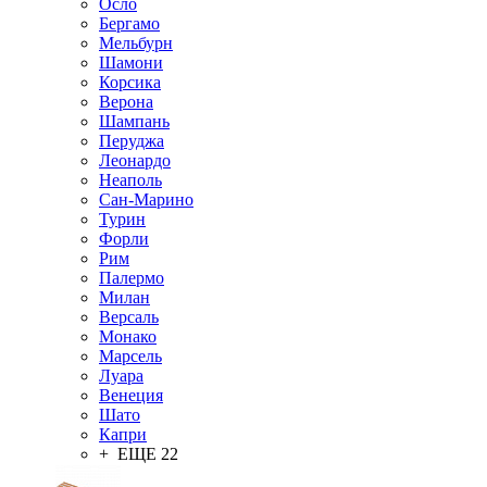
Осло
Бергамо
Мельбурн
Шамони
Корсика
Верона
Шампань
Перуджа
Леонардо
Неаполь
Сан-Марино
Турин
Форли
Рим
Палермо
Милан
Версаль
Монако
Марсель
Луара
Венеция
Шато
Капри
+ ЕЩЕ 22