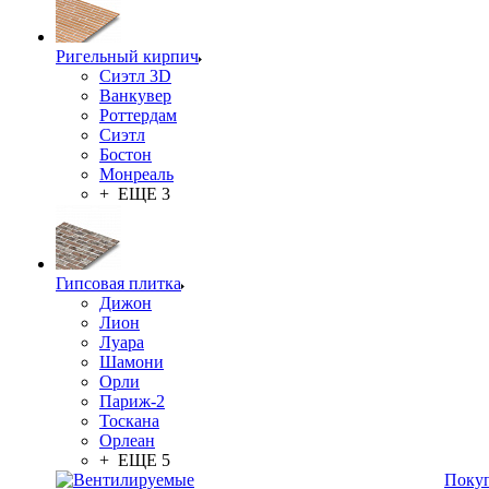
Ригельный кирпич
Сиэтл 3D
Ванкувер
Роттердам
Сиэтл
Бостон
Монреаль
+ ЕЩЕ 3
Гипсовая плитка
Дижон
Лион
Луара
Шамони
Орли
Париж-2
Тоскана
Орлеан
+ ЕЩЕ 5
Поку