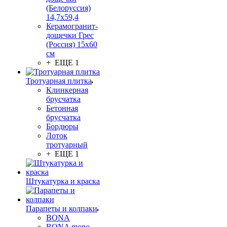
(Белоруссия)
14,7x59,4
Керамогранит-
дощечки Грес
(Россия) 15х60
см
+ ЕЩЕ 1
Тротуарная плитка
Клинкерная
брусчатка
Бетонная
брусчатка
Бордюры
Лоток
тротуарный
+ ЕЩЕ 1
Штукатурка и краска
Парапеты и колпаки
BONA
BONA mono