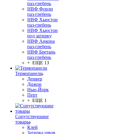
паз-гребень
НВФ Форли
паз-гребень
НВФ Хьюстон
паз-гребень
НВФ Хьюстон
под затирку
НВФ Анкона
паз-гребень
НВФ Бретань
паз-гребень
+ ЕЩЕ 13
Термопанели
Денвер
Дижон
Нью-Йорк
Перт
+ ЕЩЕ 1
Сопутствующие
товары
Клей
Затирка швов