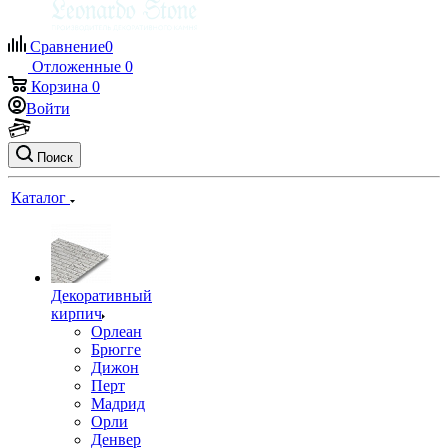
Сравнение
0
Отложенные
0
Корзина
0
Войти
Поиск
Каталог
Декоративный
кирпич
Орлеан
Брюгге
Дижон
Перт
Мадрид
Орли
Денвер