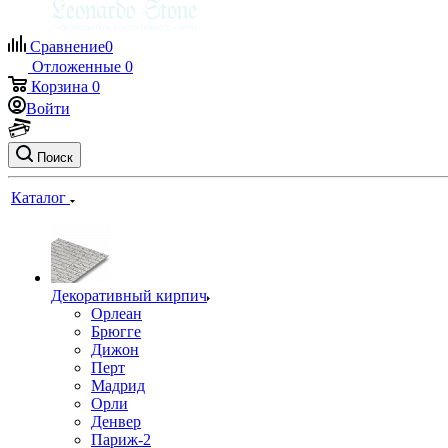
Сравнение
0
Отложенные
0
Корзина
0
Войти
Поиск
Каталог
Декоративный кирпич
Орлеан
Брюгге
Дижон
Перт
Мадрид
Орли
Денвер
Париж-2