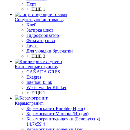
Перт
+ ЕЩЕ 1
Сопутствующие товары
Клей
Затирка швов
Гидрофобизатор
Фиксатор шва
Грунт
Для укладки брусчатки
+ ЕЩЕ 3
Клинкерные ступени
CAÑADA GRES
Exagres
Interbau-blink
Westerwälder Klinker
+ ЕЩЕ 1
Керамогранит
Керамогранит Eurotile (Иран)
Керамогранит Varmora (Индия)
Керамогранит-дощечки (Белоруссия)
14,7x59,4
Керамогранит-дощечки Грес