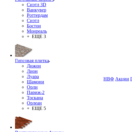
Сиэтл 3D
Ванкувер
Роттердам
Сиэтл
Бостон
Монреаль
+ ЕЩЕ 3
Гипсовая плитка
Дижон
Лион
Луара
НВФ
Акции
Шамони
Орли
Париж-2
Тоскана
Орлеан
+ ЕЩЕ 5