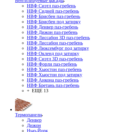
Вентилируемые фасады
НВФ Сиэтл паз-гребень
НВФ Сидней паз-гребень
НВФ Брисбен паз-гребень
НВФ Брисбен под затирку
НВФ Денвер паз-гребень
НВФ Дижон паз-гребень
НВФ Лиссабон 3D паз-гребень
НВФ Лиссабон паз-гребень
НВФ Люксембург под затирку
НВФ Окленд под затирку
НВФ Сиэтл 3D паз-гребень
НВФ Форли паз-гребень
НВФ Хьюстон паз-гребень
НВФ Хьюстон под затирку
НВФ Анкона паз-гребень
НВФ Бретань паз-гребень
+ ЕЩЕ 13
Термопанели
Денвер
Дижон
Нью-Йорк