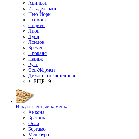
Авиньон
Иль-де-франс
Нью-Йорк
Пьемонт
Сидней
Лион
Лувр
Лондон
Бремен
Прованс
Париж
Руан
Сен-Жермен
Дижон Тонкостенный
+ ЕЩЕ 19
Искусственный камень
Анкона
Бретань
Осло
Бергамо
Мельбурн