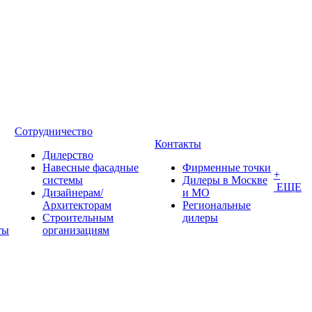
Сотрудничество
Контакты
Дилерство
Навесные фасадные
Фирменные точки
+
системы
Дилеры в Москве
ЕЩЕ
Дизайнерам/
и МО
Архитекторам
Региональные
Строительным
дилеры
ты
организациям