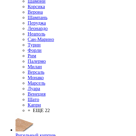
Шамони
Корсика
Верона
Шампань
Перуджа
Леонардо
Неаполь
Сан-Марино
Турин
Форли
Рим
Палермо
Милан
Версаль
Монако
Марсель
Луара
Венеция
Шато
Капри
+ ЕЩЕ 22
Ригельный кирпич