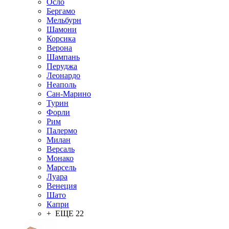
Осло
Бергамо
Мельбурн
Шамони
Корсика
Верона
Шампань
Перуджа
Леонардо
Неаполь
Сан-Марино
Турин
Форли
Рим
Палермо
Милан
Версаль
Монако
Марсель
Луара
Венеция
Шато
Капри
+ ЕЩЕ 22