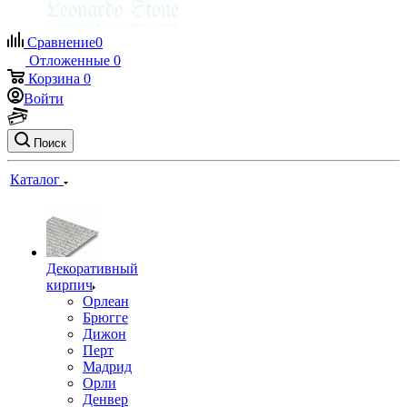
Сравнение
0
Отложенные
0
Корзина
0
Войти
Поиск
Каталог
Декоративный
кирпич
Орлеан
Брюгге
Дижон
Перт
Мадрид
Орли
Денвер