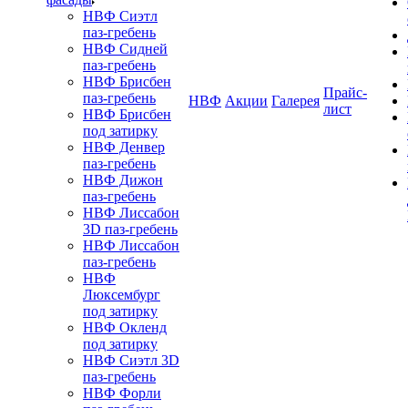
НВФ Сиэтл
паз-гребень
НВФ Сидней
паз-гребень
НВФ Брисбен
Прайс-
паз-гребень
НВФ
Акции
Галерея
лист
НВФ Брисбен
под затирку
НВФ Денвер
паз-гребень
НВФ Дижон
паз-гребень
НВФ Лиссабон
3D паз-гребень
НВФ Лиссабон
паз-гребень
НВФ
Люксембург
под затирку
НВФ Окленд
под затирку
НВФ Сиэтл 3D
паз-гребень
НВФ Форли