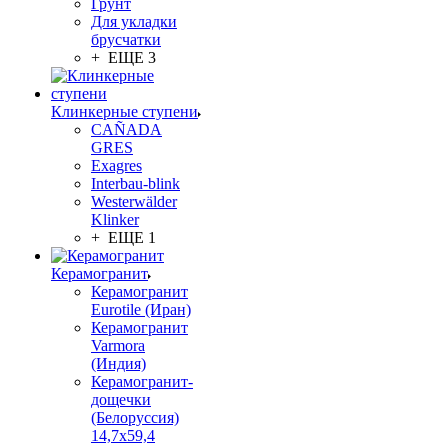
Грунт
Для укладки
брусчатки
+ ЕЩЕ 3
Клинкерные ступени
CAÑADA
GRES
Exagres
Interbau-blink
Westerwälder
Klinker
+ ЕЩЕ 1
Керамогранит
Керамогранит
Eurotile (Иран)
Керамогранит
Varmora
(Индия)
Керамогранит-
дощечки
(Белоруссия)
14,7x59,4