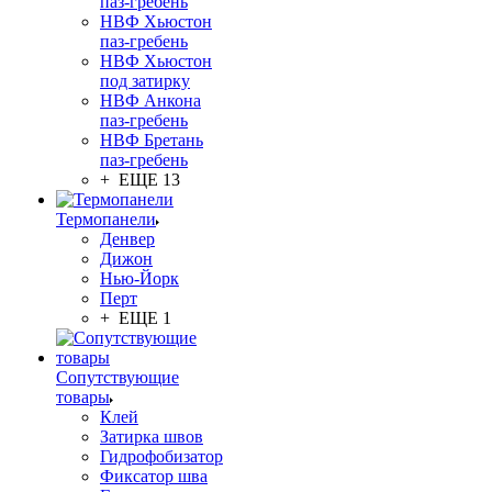
паз-гребень
НВФ Хьюстон
паз-гребень
НВФ Хьюстон
под затирку
НВФ Анкона
паз-гребень
НВФ Бретань
паз-гребень
+ ЕЩЕ 13
Термопанели
Денвер
Дижон
Нью-Йорк
Перт
+ ЕЩЕ 1
Сопутствующие
товары
Клей
Затирка швов
Гидрофобизатор
Фиксатор шва