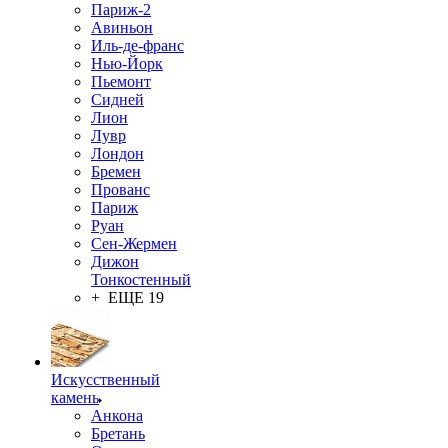
Париж-2
Авиньон
Иль-де-франс
Нью-Йорк
Пьемонт
Сидней
Лион
Лувр
Лондон
Бремен
Прованс
Париж
Руан
Сен-Жермен
Дижон
Тонкостенный
+ ЕЩЕ 19
Искусственный
камень
Анкона
Бретань