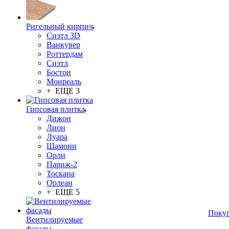
Ригельный кирпич
Сиэтл 3D
Ванкувер
Роттердам
Сиэтл
Бостон
Монреаль
+ ЕЩЕ 3
Гипсовая плитка
Дижон
Лион
Луара
Шамони
Орли
Париж-2
Тоскана
Орлеан
+ ЕЩЕ 5
Поку
Вентилируемые
фасады