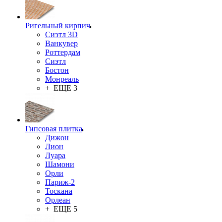
Ригельный кирпич
Сиэтл 3D
Ванкувер
Роттердам
Сиэтл
Бостон
Монреаль
+ ЕЩЕ 3
Гипсовая плитка
Дижон
Лион
Луара
Шамони
Орли
Париж-2
Тоскана
Орлеан
+ ЕЩЕ 5