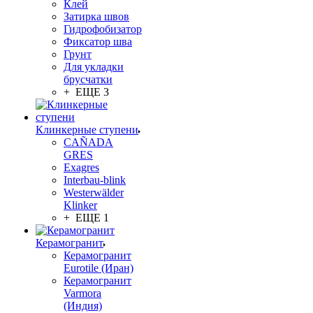
Клей
Затирка швов
Гидрофобизатор
Фиксатор шва
Грунт
Для укладки
брусчатки
+ ЕЩЕ 3
Клинкерные ступени
CAÑADA
GRES
Exagres
Interbau-blink
Westerwälder
Klinker
+ ЕЩЕ 1
Керамогранит
Керамогранит
Eurotile (Иран)
Керамогранит
Varmora
(Индия)