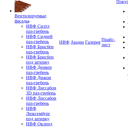
Поку
Вентилируемые
фасады
НВФ Сиэтл
паз-гребень
НВФ Сидней
Прайс-
паз-гребень
НВФ
Акции
Галерея
лист
НВФ Брисбен
паз-гребень
НВФ Брисбен
под затирку
НВФ Денвер
паз-гребень
НВФ Дижон
паз-гребень
НВФ Лиссабон
3D паз-гребень
НВФ Лиссабон
паз-гребень
НВФ
Люксембург
под затирку
НВФ Окленд