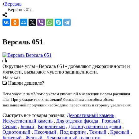
Версаль
—
Версаль 051
Версаль 051
Округлые углы «Версаль 051» добавляют декоративности и
мягкости, вызывают чувство защищенности.
На заказ
Нашли дешевле?
Цена указана за м2/пог с учетом указанной в коллекции нормы расшивки
шва. При укладке таких коллекций бесшовным способом объем
заказываемой продукции необходимо пересчитать в сторону увеличения.
Смотреть все товары раздела:
Декоративный камень
,
Искусственный камень
,
Для отделки фасада
,
Розовый
,
Серый
,
Белый
,
Коричневый
,
Для внутренней отделки
,
Однотонный
,
Песочный
,
Под кирпич
,
Темный
,
Красный
,
Бежевый
,
Желтый
,
Декоративный травертин