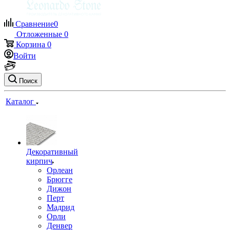
Сравнение
0
Отложенные
0
Корзина
0
Войти
Поиск
Каталог
Декоративный
кирпич
Орлеан
Брюгге
Дижон
Перт
Мадрид
Орли
Денвер