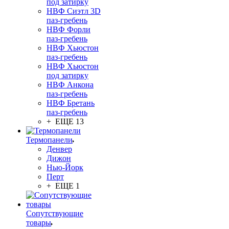
под затирку
НВФ Сиэтл 3D
паз-гребень
НВФ Форли
паз-гребень
НВФ Хьюстон
паз-гребень
НВФ Хьюстон
под затирку
НВФ Анкона
паз-гребень
НВФ Бретань
паз-гребень
+ ЕЩЕ 13
Термопанели
Денвер
Дижон
Нью-Йорк
Перт
+ ЕЩЕ 1
Сопутствующие
товары