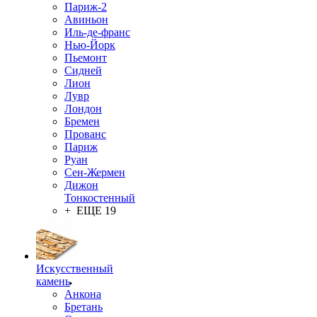
Париж-2
Авиньон
Иль-де-франс
Нью-Йорк
Пьемонт
Сидней
Лион
Лувр
Лондон
Бремен
Прованс
Париж
Руан
Сен-Жермен
Дижон
Тонкостенный
+ ЕЩЕ 19
Искусственный
камень
Анкона
Бретань