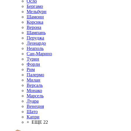
Осло
Бергамо
Мельбурн
Шамони
Корсика
Верона
Шампань
Перуджа
Леонардо
Неаполь
Сан-Марино
Турин
Форли
Рим
Палермо
Милан
Версаль
Монако
Марсель
Луара
Венеция
Шато
Капри
+ ЕЩЕ 22