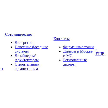
Сотрудничество
Контакты
Дилерство
Навесные фасадные
Фирменные точки
+
системы
Дилеры в Москве
ЕЩЕ
Дизайнерам/
и МО
Архитекторам
Региональные
Строительным
дилеры
ты
организациям