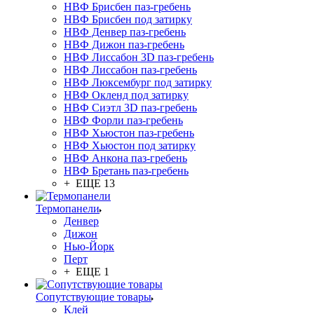
НВФ Брисбен паз-гребень
НВФ Брисбен под затирку
НВФ Денвер паз-гребень
НВФ Дижон паз-гребень
НВФ Лиссабон 3D паз-гребень
НВФ Лиссабон паз-гребень
НВФ Люксембург под затирку
НВФ Окленд под затирку
НВФ Сиэтл 3D паз-гребень
НВФ Форли паз-гребень
НВФ Хьюстон паз-гребень
НВФ Хьюстон под затирку
НВФ Анкона паз-гребень
НВФ Бретань паз-гребень
+ ЕЩЕ 13
Термопанели
Денвер
Дижон
Нью-Йорк
Перт
+ ЕЩЕ 1
Сопутствующие товары
Клей