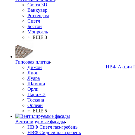
Сиэтл 3D
Ванкувер
Роттердам
Сиэтл
Бостон
Монреаль
+ ЕЩЕ 3
Гипсовая плитка
НВФ
Акции
Дижон
Лион
Луара
Шамони
Орли
Париж-2
Тоскана
Орлеан
+ ЕЩЕ 5
Вентилируемые фасады
НВФ Сиэтл паз-гребень
НВФ Сидней паз-гребень