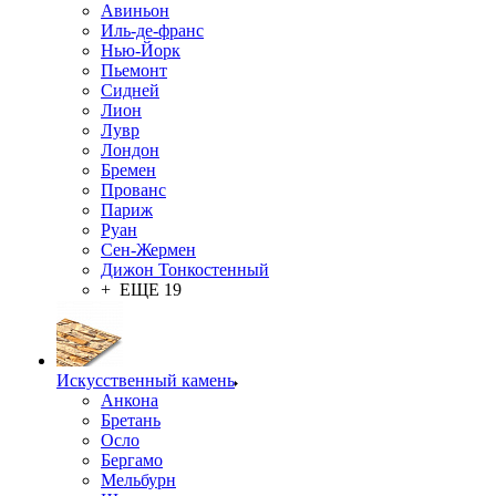
Авиньон
Иль-де-франс
Нью-Йорк
Пьемонт
Сидней
Лион
Лувр
Лондон
Бремен
Прованс
Париж
Руан
Сен-Жермен
Дижон Тонкостенный
+ ЕЩЕ 19
Искусственный камень
Анкона
Бретань
Осло
Бергамо
Мельбурн