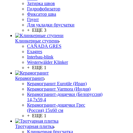
Затирка швов
Гидрофобизатор
Фиксатор шва
Грунт
Для укладки брусчатки
+ ЕЩЕ 3
Клинкерные ступени
CAÑADA GRES
Exagres
Interbau-blink
Westerwälder Klinker
+ ЕЩЕ 1
Керамогранит
Керамогранит Eurotile (Иран)
Керамогранит Varmora (Индия)
Керамогранит-дощечки (Белоруссия)
14,7x59,4
Керамогранит-дощечки Грес
(Россия) 15х60 см
+ ЕЩЕ 1
Тротуарная плитка
Клинкерная брусчатка