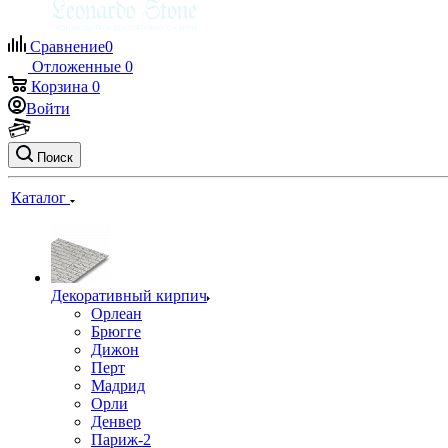
Сравнение
0
Отложенные
0
Корзина
0
Войти
Поиск
Каталог
Декоративный кирпич
Орлеан
Брюгге
Дижон
Перт
Мадрид
Орли
Денвер
Париж-2