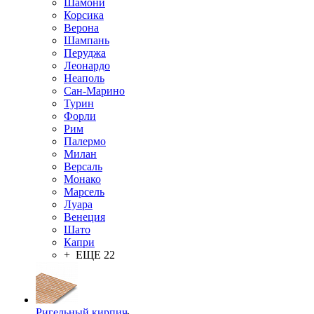
Шамони
Корсика
Верона
Шампань
Перуджа
Леонардо
Неаполь
Сан-Марино
Турин
Форли
Рим
Палермо
Милан
Версаль
Монако
Марсель
Луара
Венеция
Шато
Капри
+ ЕЩЕ 22
Ригельный кирпич